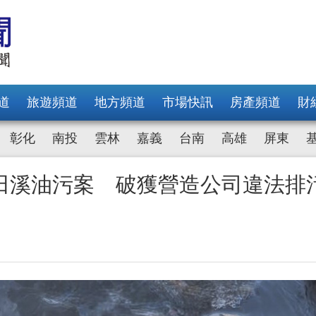
道
旅遊頻道
地方頻道
市場快訊
房產頻道
財
彰化
南投
雲林
嘉義
台南
高雄
屏東
田溪油污案 破獲營造公司違法排