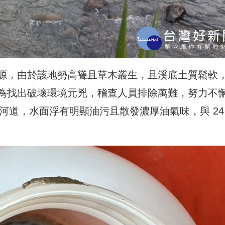
源，由於該地勢高聳且草木叢生，且溪底土質鬆軟
為找出破壞環境元兇，稽查人員排除萬難，努力不
河道，水面浮有明顯油污且散發濃厚油氣味，與 24