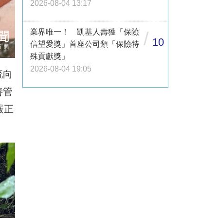
2026-08-04 13:17
業界唯一！ 凱基人壽獲「保險
/
10
信望愛獎」首座公司類「保險特
殊貢獻獎」
2026-08-04 19:05
流向
善管
嚴正