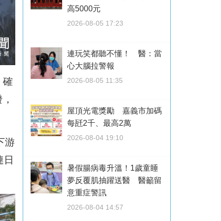
高5000元
2026-08-05 17:23
連玩笑都聽不懂！ 醫：當
心大腦拉警報
，確
2026-08-05 11:35
發，
屋頂光電獎勵 嘉義市加碼
每瓩2千、最高2萬
2026-08-04 19:10
下游
連日
暑假腸病毒升溫！1歲童睡
夢反覆肌抽躍送醫 醫籲留
意重症警訊
2026-08-04 14:57