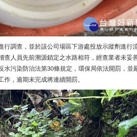
進行調查，並於該公司場區下游處投放示蹤劑進行
稽查人員先前溯源鎖定之水路相符，經查業者未妥
反水污染防治法第30條規定，環保局依法開罰，並
工作，逾期未完成將連續開罰。