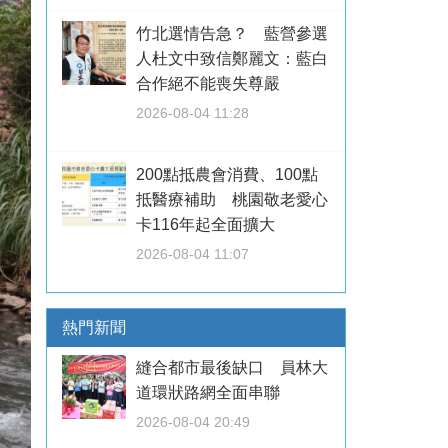
竹北選情告急？ 藍營參選
人杜文中致信鄭麗文：藍白
合作絕不能喪失尊嚴
2026-08-04 11:28
200點抵農會消費、100點
抵醫療補助 桃園敬老愛心
卡116年起全面擴大
2026-08-04 11:07
熱門新聞
縫合都市最後缺口 員林大
道環狀路網全面串聯
2026-08-04 20:49