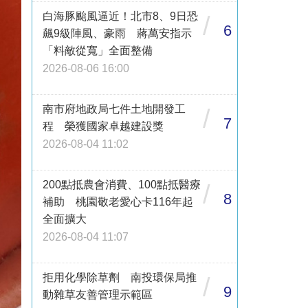
白海豚颱風逼近！北市8、9日恐
/
6
飆9級陣風、豪雨 蔣萬安指示
「料敵從寬」全面整備
2026-08-06 16:00
南市府地政局七件土地開發工
/
7
程 榮獲國家卓越建設獎
2026-08-04 11:02
200點抵農會消費、100點抵醫療
/
8
補助 桃園敬老愛心卡116年起
全面擴大
2026-08-04 11:07
拒用化學除草劑 南投環保局推
/
9
動雜草友善管理示範區