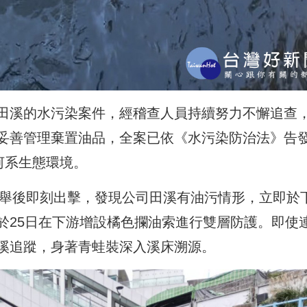
田溪的水污染案件，經稽查人員持續努力不懈追查
妥善管理棄置油品，全案已依《水污染防治法》告
河系生態環境。
檢舉後即刻出擊，發現公司田溪有油污情形，立即於
於25日在下游增設橘色攔油索進行雙層防護。即使
溪追蹤，身著青蛙裝深入溪床溯源。