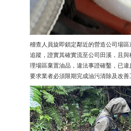
稽查人員旋即鎖定鄰近的營造公司場區
追蹤，證實其確實流至公司田溪，且與
理場區棄置油品，違法事證確鑿，已違
要求業者必須限期完成油污清除及改善