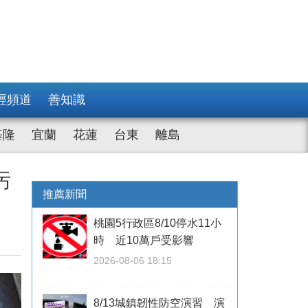
經頻道
善知識
基隆
宜蘭
花蓮
台東
離島
污
推薦新聞
桃園5行政區8/10停水11小
時 近10萬戶受影響
2026-08-06 18:15
8/13城鎮韌性防空演習 演