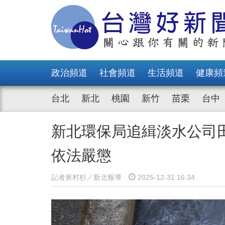
政治頻道
社會頻道
生活頻道
健康頻
台北
新北
桃園
新竹
苗栗
台中
新北環保局追緝淡水公司
依法嚴懲
記者黃村杉／新北報導
2025-12-31 16:34