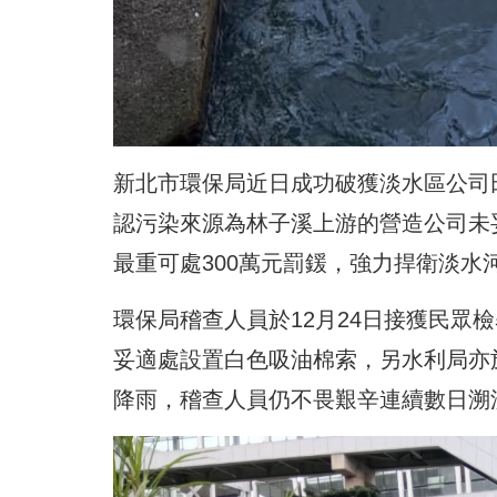
新北市環保局近日成功破獲淡水區公司
認污染來源為林子溪上游的營造公司未
最重可處300萬元罰鍰，強力捍衛淡水
環保局稽查人員於12月24日接獲民眾
妥適處設置白色吸油棉索，另水利局亦
降雨，稽查人員仍不畏艱辛連續數日溯