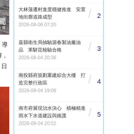
大林蒲遷村進度穩健推進 安置
/
2
地街廓道路成型
2026-08-06 07:20
嘉縣衛生局抽驗源春製油廠油
/
，導
3
品 苯駢芘檢驗合格
懈，
2026-08-04 20:36
 日
南投縣府規劃重建綜合大樓 打
/
4
造完整行政區
2026-08-04 19:06
南市府展現治水決心 積極精進
/
5
雨水下水道建設與維護
2026-08-04 20:52