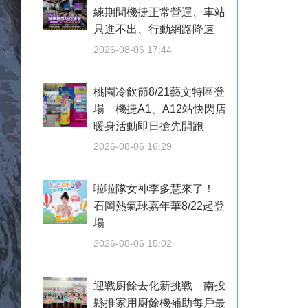
練期間機捷正常營運、車站
只進不出、行動網路降速
2026-08-06 17:44
桃園冷飲節8/21藝文特區登
場 機捷A1、A12站快閃店
暖身活動即日搶先開跑
2026-08-06 16:29
啦啦隊女神李多慧來了！
石岡熱氣球嘉年華8/22起登
場
2026-08-06 15:02
迎戰廚餘去化新挑戰 南投
縣推家用廚餘機補助每戶最