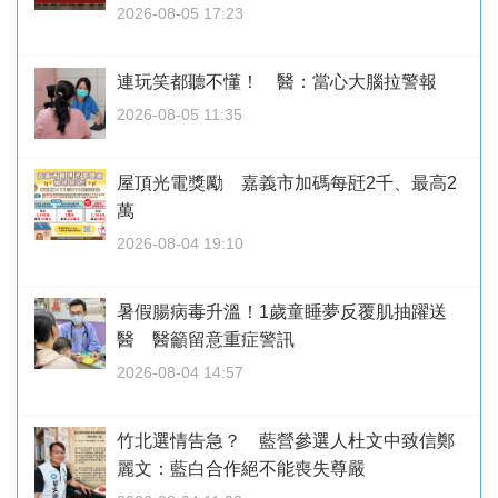
2026-08-05 17:23
連玩笑都聽不懂！ 醫：當心大腦拉警報
2026-08-05 11:35
屋頂光電獎勵 嘉義市加碼每瓩2千、最高2
萬
2026-08-04 19:10
暑假腸病毒升溫！1歲童睡夢反覆肌抽躍送
醫 醫籲留意重症警訊
2026-08-04 14:57
竹北選情告急？ 藍營參選人杜文中致信鄭
麗文：藍白合作絕不能喪失尊嚴