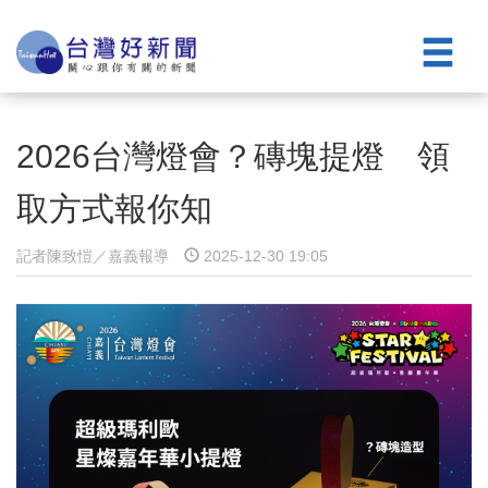
2026台灣燈會？磚塊提燈 領
取方式報你知
記者陳致愷／嘉義報導
2025-12-30 19:05