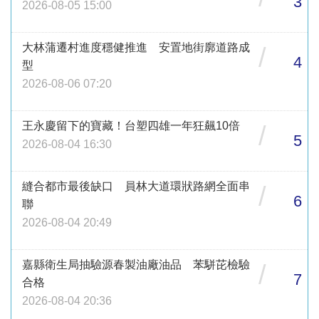
3
2026-08-05 15:00
大林蒲遷村進度穩健推進 安置地街廓道路成
/
4
型
2026-08-06 07:20
王永慶留下的寶藏！台塑四雄一年狂飆10倍
/
5
2026-08-04 16:30
縫合都市最後缺口 員林大道環狀路網全面串
/
6
聯
2026-08-04 20:49
嘉縣衛生局抽驗源春製油廠油品 苯駢芘檢驗
/
7
合格
2026-08-04 20:36