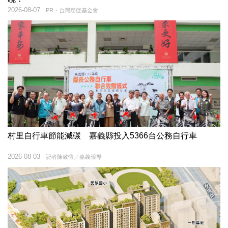
2026-08-07
PR・台灣癌症基金會
村里自行車節能減碳 嘉義縣投入5366台公務自行車
2026-08-03
記者陳致愷／嘉義報導