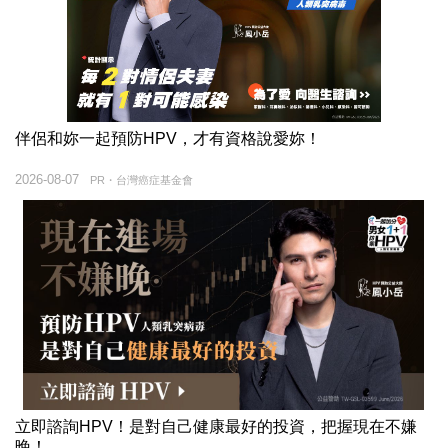
伴侶和妳一起預防HPV，才有資格說愛妳！
2026-08-07
PR・台灣癌症基金會
立即諮詢HPV！是對自己健康最好的投資，把握現在不嫌
晚！