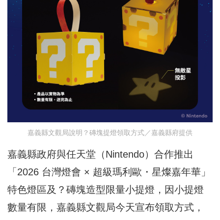
嘉義縣文觀局說明？磚塊提燈領取方式／嘉義縣府提供
嘉義縣政府與任天堂（Nintendo）合作推出
「2026 台灣燈會 × 超級瑪利歐・星燦嘉年華」
特色燈區及？磚塊造型限量小提燈，因小提燈
數量有限，嘉義縣文觀局今天宣布領取方式，