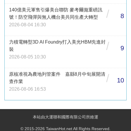
140億美元軍售引爆美台聯防 麥考爾拋重磅訊
/
8
號！防空飛彈與無人機台美共同生產大轉型
2026-08-04 16:30
力積電轉型3D AI Foundry打入美光HBM先進封
/
9
裝
2026-08-05 10:30
原核准視為農地列管案件 嘉縣8月中旬展開清
/
10
查作業
2026-08-06 16:53
本站由大運聯和國際有限公司所維運
© 2015-2026 TaiwanHot.net All Rights Reserved.