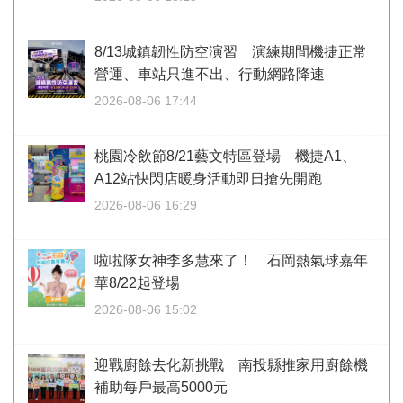
8/13城鎮韌性防空演習 演練期間機捷正常
營運、車站只進不出、行動網路降速
2026-08-06 17:44
桃園冷飲節8/21藝文特區登場 機捷A1、
A12站快閃店暖身活動即日搶先開跑
2026-08-06 16:29
啦啦隊女神李多慧來了！ 石岡熱氣球嘉年
華8/22起登場
2026-08-06 15:02
迎戰廚餘去化新挑戰 南投縣推家用廚餘機
補助每戶最高5000元