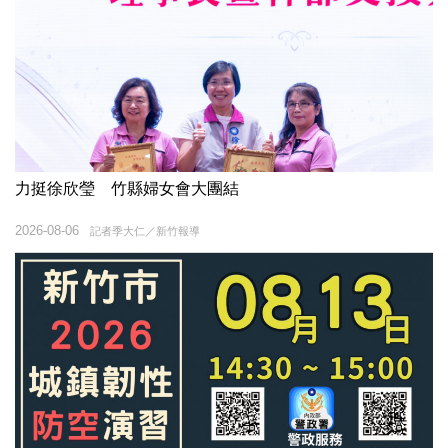
力挺徐欣瑩 竹縣婦女會大團結
2026-08-06
記者季大仁／新竹報導