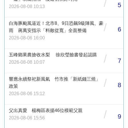
/
5
2026-08-08 10:13
白海豚颱風逼近！北市8、9日恐飆9級陣風、豪
/
6
雨 蔣萬安指示「料敵從寬」全面整備
2026-08-06 16:00
五峰鄉果農搶收水梨 徐欣瑩臉書發起認購
/
7
2026-08-08 10:07
響應永續祭祀新風氣 竹市推「新紙錢三燒」
/
8
政策
2026-08-06 15:12
父出真愛 楊梅區表揚46位模範父親
/
9
2026-08-06 15:56