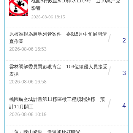
桃園5行政區8/10停水11小時 近10萬戶受
影響
2026-08-06 18:15
原核准視為農地列管案件 嘉縣8月中旬展開清
/
2
查作業
2026-08-06 16:53
雲林調解委員貢獻獲肯定 103位績優人員接受
/
3
表揚
2026-08-06 16:58
桃園航空城計畫第11標區徵工程順利決標 預
/
4
計11月開工
2026-08-08 10:19
「蓮」映山豬湖 漫遊初秋好時光