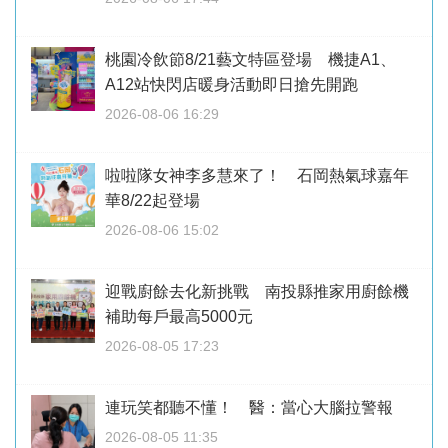
桃園冷飲節8/21藝文特區登場 機捷A1、
A12站快閃店暖身活動即日搶先開跑
2026-08-06 16:29
啦啦隊女神李多慧來了！ 石岡熱氣球嘉年
華8/22起登場
2026-08-06 15:02
迎戰廚餘去化新挑戰 南投縣推家用廚餘機
補助每戶最高5000元
2026-08-05 17:23
連玩笑都聽不懂！ 醫：當心大腦拉警報
2026-08-05 11:35