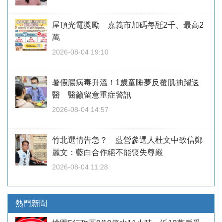
屋頂光電獎勵 嘉義市加碼每瓩2千、最高2
萬
2026-08-04 19:10
暑假腸病毒升溫！1歲童睡夢反覆肌抽躍送
醫 醫籲留意重症警訊
2026-08-04 14:57
竹北選情告急？ 藍營參選人杜文中致信鄭
麗文：藍白合作絕不能喪失尊嚴
2026-08-04 11:28
熱門新聞