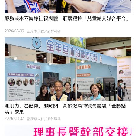
服務成本不轉嫁社福團體 莊競程推「兒童輔具媒合平台」
2026-08-06
記者季大仁／新竹報導
測肌力、答健康、趣闖關 高齡健康博覽會體驗「全齡樂
活」成果
2026-08-07
記者季大仁／新竹報導