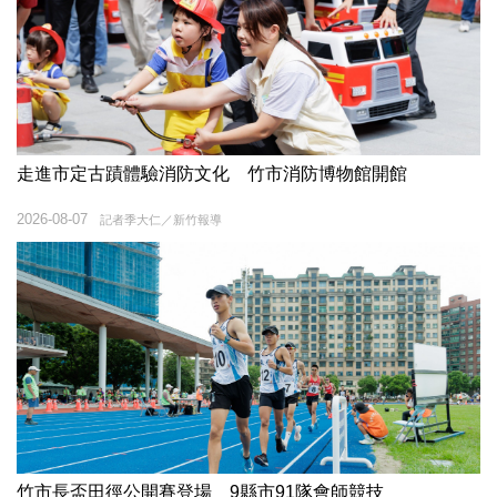
走進市定古蹟體驗消防文化 竹市消防博物館開館
2026-08-07
記者季大仁／新竹報導
竹市長盃田徑公開賽登場 9縣市91隊會師競技