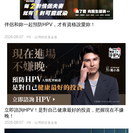
伴侶和妳一起預防HPV，才有資格說愛妳！
2026-08-07
PR・台灣癌症基金會
立即諮詢HPV！是對自己健康最好的投資，把握現在不嫌
晚！
2026-08-07
PR・台灣癌症基金會