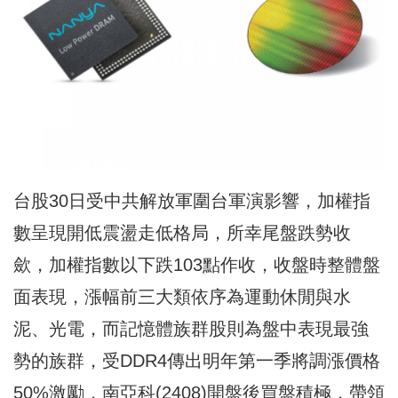
台股30日受中共解放軍圍台軍演影響，加權指
數呈現開低震盪走低格局，所幸尾盤跌勢收
歛，加權指數以下跌103點作收，收盤時整體盤
面表現，漲幅前三大類依序為運動休閒與水
泥、光電，而記憶體族群股則為盤中表現最強
勢的族群，受DDR4傳出明年第一季將調漲價格
50%激勵，南亞科(2408)開盤後買盤積極，帶領