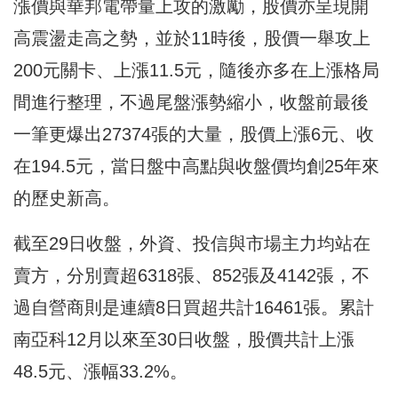
漲價與華邦電帶量上攻的激勵，股價亦呈現開
高震盪走高之勢，並於11時後，股價一舉攻上
200元關卡、上漲11.5元，隨後亦多在上漲格局
間進行整理，不過尾盤漲勢縮小，收盤前最後
一筆更爆出27374張的大量，股價上漲6元、收
在194.5元，當日盤中高點與收盤價均創25年來
的歷史新高。
截至29日收盤，外資、投信與市場主力均站在
賣方，分別賣超6318張、852張及4142張，不
過自營商則是連續8日買超共計16461張。累計
南亞科12月以來至30日收盤，股價共計上漲
48.5元、漲幅33.2%。