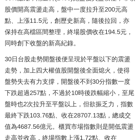
股價開高震盪走高，盤中一度拉升至200元高
點、上漲11.5元，創歷史新高，隨後拉回，亦
保持在高檔區間整理，終場股價收在194.5元，
同時創下收盤的新高紀錄。
30日台股走勢開盤後便呈現於平盤以下的震盪
走勢，加上四大權值股開盤後全面熄火，使得
盤勢失去有力支撐，開盤後不到30分指數一度
下跌超過257點，不過於10時後跌幅縮小，至尾
盤時也2次拉升至平盤以上，但欲振乏力，指數
最終下跌103.76點、收在28707.13點，總成交
值為4687.56億元。櫃買市場指數則是開低震盪
走高並收高，終場指數上漲1.72點、收在