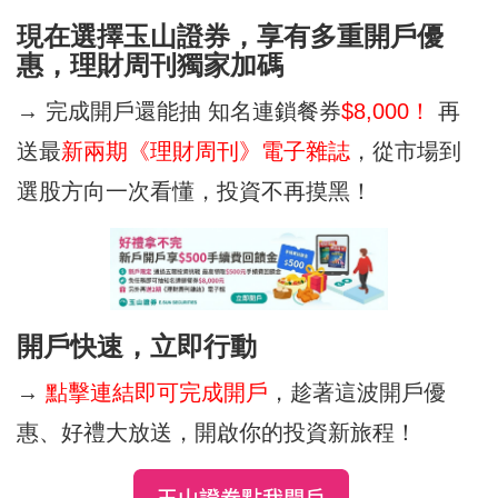
現在選擇玉山證券，享有多重開戶優
惠，理財周刊獨家加碼
→ 完成開戶還能抽 知名連鎖餐券
$8,000！
再
送最
新兩期《理財周刊》電子雜誌
，從市場到
選股方向一次看懂，投資不再摸黑！
開戶快速，立即行動
→
點擊連結即可完成開戶
，趁著這波開戶優
惠、好禮大放送，開啟你的投資新旅程！