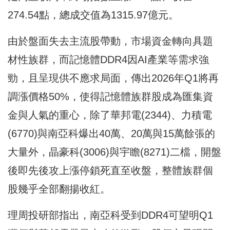
274.54點，總成交值為1315.97億元。
由於盤面失去主流股帶動，市場資金轉向具題
材性族群，而記憶體DDR4因AI產業等需求強
勁，且呈現供不應求局面，傳出2026年Q1將再
調漲價格50%，使得記憶體族群股成為匯集資
金與人氣的重心，除了華邦電(2344)、力積電
(6770)與南亞科爆出40萬、20萬與15萬餘張的
大量外，晶豪科(3006)與宇瞻(8271)二檔，開盤
後即先後攻上漲停鎖死直至收盤，整體族群個
股幾乎全部翻揚收紅。
理周投研部指出，南亞科受到DDR4可望明Q1