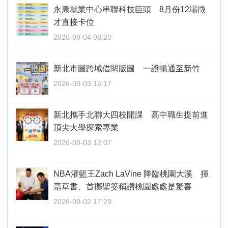
永康就業中心串聯科技巨頭 8月份12場徵
才直接卡位
2026-08-04 08:20
新北市圖跨域借閱版圖 一證暢通至新竹
2026-08-03 15:17
新北攜手北聯大四校開課 高中職生提前進
頂尖大學探索專業
2026-08-03 12:07
NBA灌籃王Zach LaVine 降臨桃園大溪 揮
毫草書、首擲聖筊稱讚桃園處處是驚喜
2026-08-02 17:29