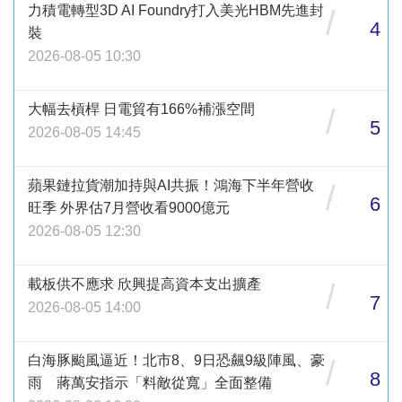
力積電轉型3D AI Foundry打入美光HBM先進封
/
4
裝
2026-08-05 10:30
大幅去槓桿 日電貿有166%補漲空間
/
5
2026-08-05 14:45
蘋果鏈拉貨潮加持與AI共振！鴻海下半年營收
/
6
旺季 外界估7月營收看9000億元
2026-08-05 12:30
載板供不應求 欣興提高資本支出擴產
/
7
2026-08-05 14:00
白海豚颱風逼近！北市8、9日恐飆9級陣風、豪
/
8
雨 蔣萬安指示「料敵從寬」全面整備