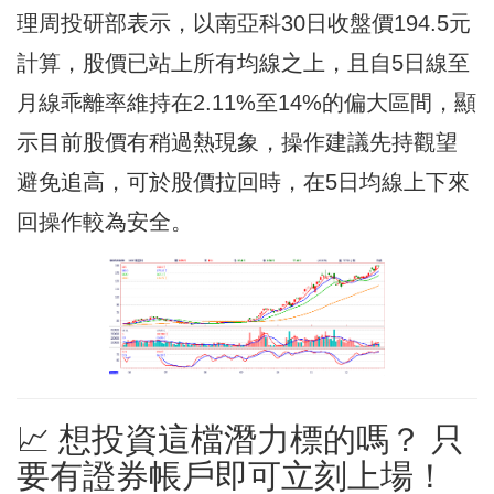
理周投研部表示，以南亞科30日收盤價194.5元
計算，股價已站上所有均線之上，且自5日線至
月線乖離率維持在2.11%至14%的偏大區間，顯
示目前股價有稍過熱現象，操作建議先持觀望
避免追高，可於股價拉回時，在5日均線上下來
回操作較為安全。
📈 想投資這檔潛力標的嗎？ 只
要有證券帳戶即可立刻上場！