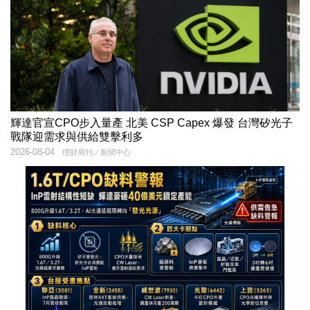
輝達官宣CPO步入量產 北美 CSP Capex 爆發 台灣矽光子
戰隊迎需求與供給雙擊利多
2026-08-04
理財周刊／新聞中心