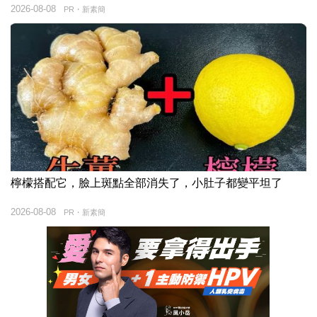
2026-08-08
PR・新素簡
檸檬搭配它，臉上斑點全部消失了，小肚子都變平坦了
2026-08-08
PR・新素簡