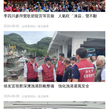
李四川參拜鶯歌碧龍宮等宮廟 人氣旺「凍蒜」聲不斷
2026-08-05
記者黃村杉／新北報導
侯友宜視察深澳漁港防颱整備 強化漁港避風安全
2026-08-08
記者黃村杉／新北報導