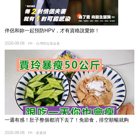
伴侶和妳一起預防HPV，才有資格說愛妳！
2026-08-08
PR・台灣癌症基金會
一週有感！肚子整個都消下去了！免節食，排空順暢就夠
2026-08-08
PR・新素簡