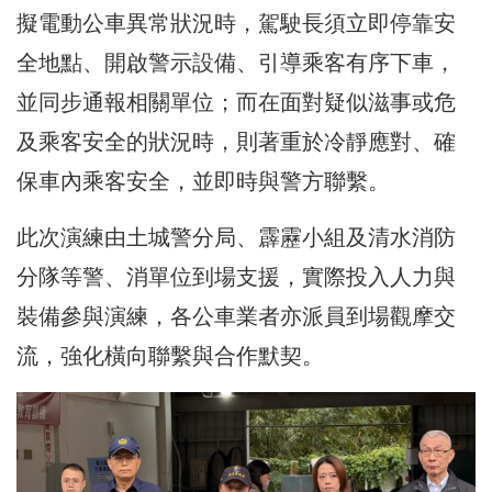
擬電動公車異常狀況時，駕駛長須立即停靠安
全地點、開啟警示設備、引導乘客有序下車，
並同步通報相關單位；而在面對疑似滋事或危
及乘客安全的狀況時，則著重於冷靜應對、確
保車內乘客安全，並即時與警方聯繫。
此次演練由土城警分局、霹靂小組及清水消防
分隊等警、消單位到場支援，實際投入人力與
裝備參與演練，各公車業者亦派員到場觀摩交
流，強化橫向聯繫與合作默契。