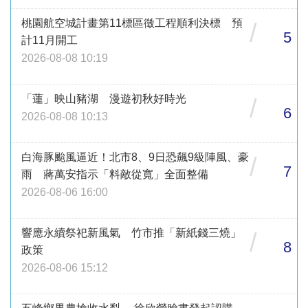
桃園航空城計畫第11標區徵工程順利決標 預
/
5
計11月開工
2026-08-08 10:19
「蓮」映山豬湖 漫遊初秋好時光
/
6
2026-08-08 10:13
白海豚颱風逼近！北市8、9日恐飆9級陣風、豪
/
7
雨 蔣萬安指示「料敵從寬」全面整備
2026-08-06 16:00
響應永續祭祀新風氣 竹市推「新紙錢三燒」
/
8
政策
2026-08-06 15:12