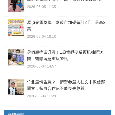
2026-08-05 11:35
屋頂光電獎勵 嘉義市加碼每瓩2千、最高2
萬
2026-08-04 19:10
暑假腸病毒升溫！1歲童睡夢反覆肌抽躍送
醫 醫籲留意重症警訊
2026-08-04 14:57
竹北選情告急？ 藍營參選人杜文中致信鄭
麗文：藍白合作絕不能喪失尊嚴
2026-08-04 11:28
熱門新聞