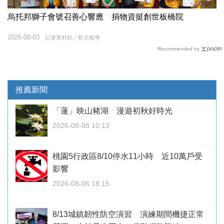
烏托邦獅子會號召善心響應 捐物資挺創世板橋院
2026-08-03
記者黃村杉／新北報導
Recommended by
推薦新聞
「蓮」映山豬湖 漫遊初秋好時光
2026-08-08 10:13
桃園5行政區8/10停水11小時 近10萬戶受
影響
2026-08-06 18:15
8/13城鎮韌性防空演習 演練期間機捷正常