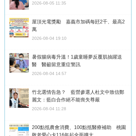
2026-08-05 11:35
屋頂光電獎勵 嘉義市加碼每瓩2千、最高2
萬
2026-08-04 19:10
暑假腸病毒升溫！1歲童睡夢反覆肌抽躍送
醫 醫籲留意重症警訊
2026-08-04 14:57
竹北選情告急？ 藍營參選人杜文中致信鄭
麗文：藍白合作絕不能喪失尊嚴
2026-08-04 11:28
200點抵農會消費、100點抵醫療補助 桃園
敬老愛心卡116年起全面擴大