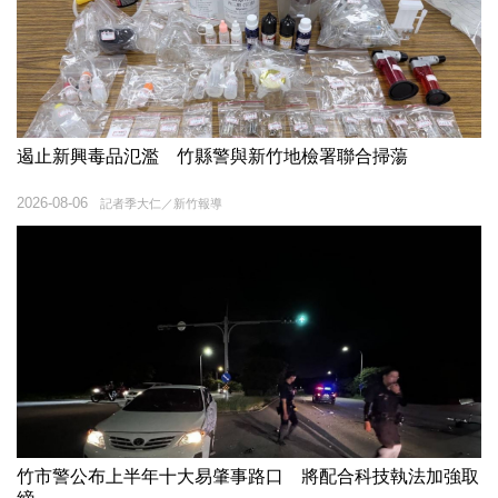
遏止新興毒品氾濫 竹縣警與新竹地檢署聯合掃蕩
2026-08-06
記者季大仁／新竹報導
竹市警公布上半年十大易肇事路口 將配合科技執法加強取