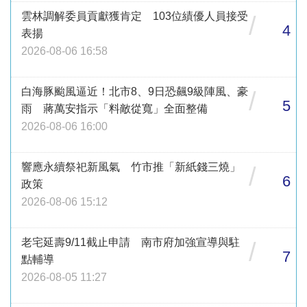
雲林調解委員貢獻獲肯定 103位績優人員接受
/
4
表揚
2026-08-06 16:58
白海豚颱風逼近！北市8、9日恐飆9級陣風、豪
/
5
雨 蔣萬安指示「料敵從寬」全面整備
2026-08-06 16:00
響應永續祭祀新風氣 竹市推「新紙錢三燒」
/
6
政策
2026-08-06 15:12
老宅延壽9/11截止申請 南市府加強宣導與駐
/
7
點輔導
2026-08-05 11:27