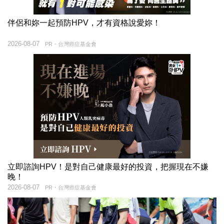
伴侶和妳一起預防HPV，才有資格說愛妳！
2026-08-07
PR・台灣癌症基金會
立即諮詢HPV！是對自己健康最好的投資，把握現在不嫌
晚！
2026-08-07
PR・台灣癌症基金會