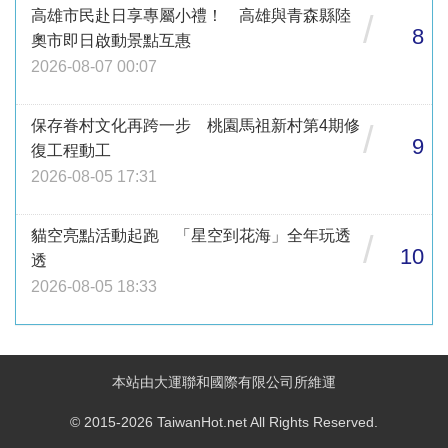
高雄市民赴日享專屬小禮！ 高雄與青森縣陸
/
8
奧市即日啟動景點互惠
2026-08-07 00:07
保存眷村文化再跨一步 桃園馬祖新村第4期修
/
9
復工程動工
2026-08-05 17:31
貓空亮點活動起跑 「星空到花海」全年玩透
/
10
透
2026-08-05 18:33
本站由大運聯和國際有限公司所維運
© 2015-2026 TaiwanHot.net All Rights Reserved.