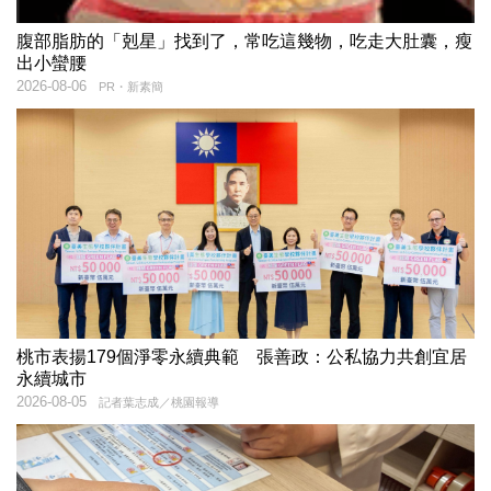
腹部脂肪的「剋星」找到了，常吃這幾物，吃走大肚囊，瘦
出小蠻腰
2026-08-06
PR・新素簡
桃市表揚179個淨零永續典範 張善政：公私協力共創宜居
永續城市
2026-08-05
記者葉志成／桃園報導