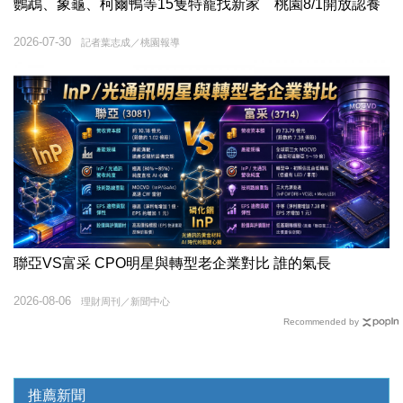
鸚鵡、象龜、柯爾鴨等15隻特寵找新家 桃園8/1開放認養
2026-07-30
記者葉志成／桃園報導
聯亞VS富采 CPO明星與轉型老企業對比 誰的氣長
2026-08-06
理財周刊／新聞中心
Recommended by
推薦新聞