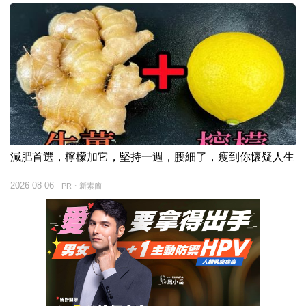
減肥首選，檸檬加它，堅持一週，腰細了，瘦到你懷疑人生
2026-08-06
PR・新素簡