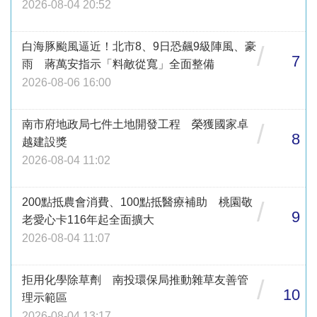
2026-08-04 20:52
白海豚颱風逼近！北市8、9日恐飆9級陣風、豪
/
7
雨 蔣萬安指示「料敵從寬」全面整備
2026-08-06 16:00
南市府地政局七件土地開發工程 榮獲國家卓
/
8
越建設獎
2026-08-04 11:02
200點抵農會消費、100點抵醫療補助 桃園敬
/
9
老愛心卡116年起全面擴大
2026-08-04 11:07
拒用化學除草劑 南投環保局推動雜草友善管
/
10
理示範區
2026-08-04 13:17