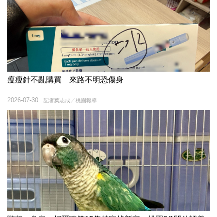
瘦瘦針不亂購買 來路不明恐傷身
2026-07-30
記者葉志成／桃園報導