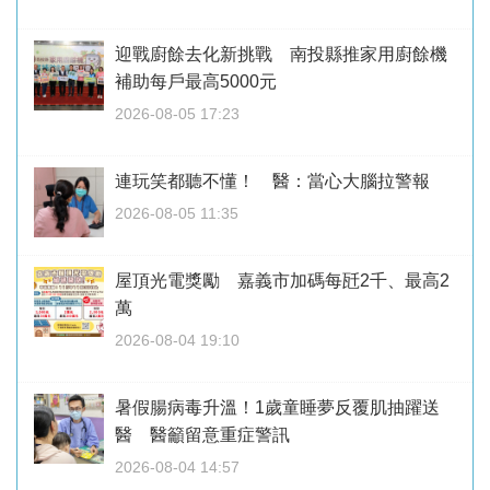
迎戰廚餘去化新挑戰 南投縣推家用廚餘機
補助每戶最高5000元
2026-08-05 17:23
連玩笑都聽不懂！ 醫：當心大腦拉警報
2026-08-05 11:35
屋頂光電獎勵 嘉義市加碼每瓩2千、最高2
萬
2026-08-04 19:10
暑假腸病毒升溫！1歲童睡夢反覆肌抽躍送
醫 醫籲留意重症警訊
2026-08-04 14:57