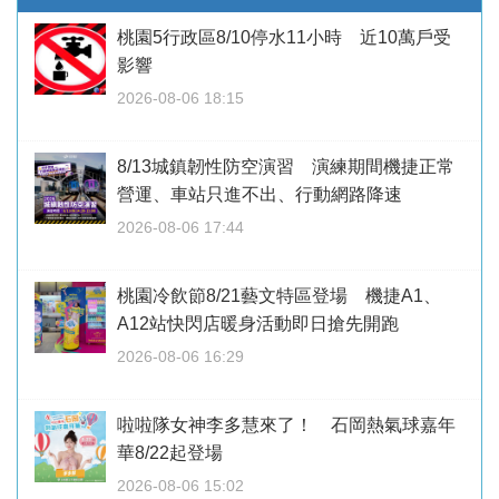
桃園5行政區8/10停水11小時 近10萬戶受
影響
2026-08-06 18:15
8/13城鎮韌性防空演習 演練期間機捷正常
營運、車站只進不出、行動網路降速
2026-08-06 17:44
桃園冷飲節8/21藝文特區登場 機捷A1、
A12站快閃店暖身活動即日搶先開跑
2026-08-06 16:29
啦啦隊女神李多慧來了！ 石岡熱氣球嘉年
華8/22起登場
2026-08-06 15:02