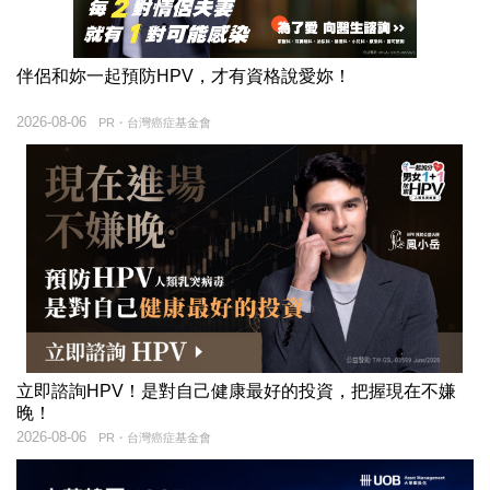
伴侶和妳一起預防HPV，才有資格說愛妳！
2026-08-06
PR・台灣癌症基金會
立即諮詢HPV！是對自己健康最好的投資，把握現在不嫌
晚！
2026-08-06
PR・台灣癌症基金會