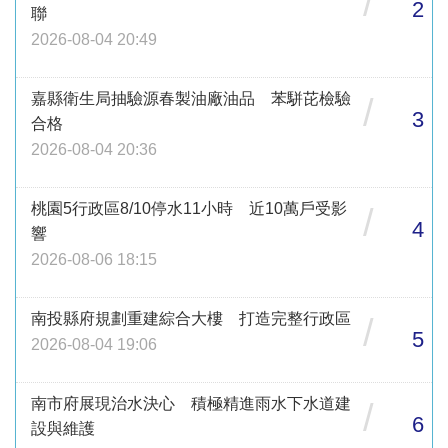
/
2
聯
2026-08-04 20:49
嘉縣衛生局抽驗源春製油廠油品 苯駢芘檢驗
/
3
合格
2026-08-04 20:36
桃園5行政區8/10停水11小時 近10萬戶受影
/
4
響
2026-08-06 18:15
南投縣府規劃重建綜合大樓 打造完整行政區
/
5
2026-08-04 19:06
南市府展現治水決心 積極精進雨水下水道建
/
6
設與維護