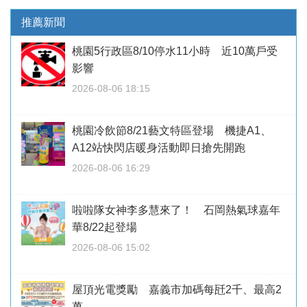
推薦新聞
桃園5行政區8/10停水11小時 近10萬戶受
影響
2026-08-06 18:15
桃園冷飲節8/21藝文特區登場 機捷A1、
A12站快閃店暖身活動即日搶先開跑
2026-08-06 16:29
啦啦隊女神李多慧來了！ 石岡熱氣球嘉年
華8/22起登場
2026-08-06 15:02
屋頂光電獎勵 嘉義市加碼每瓩2千、最高2
萬