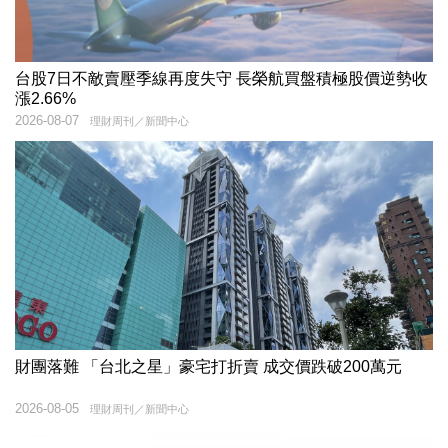
台股7日不敵賣壓季線再度失守 長榮航買盤積極股價逆勢收
漲2.66%
2026-08-07
理財周刊／新聞中心
財團落難 「台北之星」豪宅打折賣 成交價跌破200萬元
2026-08-05
理財周刊／新聞中心