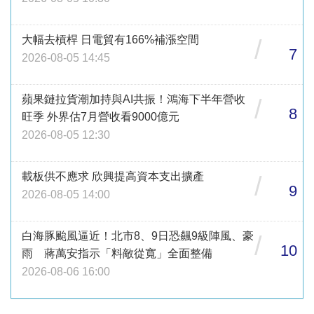
大幅去槓桿 日電貿有166%補漲空間
/
7
2026-08-05 14:45
蘋果鏈拉貨潮加持與AI共振！鴻海下半年營收
/
8
旺季 外界估7月營收看9000億元
2026-08-05 12:30
載板供不應求 欣興提高資本支出擴產
/
9
2026-08-05 14:00
白海豚颱風逼近！北市8、9日恐飆9級陣風、豪
/
10
雨 蔣萬安指示「料敵從寬」全面整備
2026-08-06 16:00