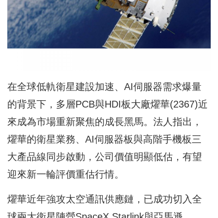
在全球低軌衛星建設加速、AI伺服器需求爆量
的背景下，多層PCB與HDI板大廠燿華(2367)近
來成為市場重新聚焦的成長黑馬。法人指出，
燿華的衛星業務、AI伺服器板與高階手機板三
大產品線同步啟動，公司價值明顯低估，有望
迎來新一輪評價重估行情。
燿華近年強攻太空通訊供應鏈，已成功切入全
球兩大衛星陣營SpaceX Starlink與亞馬遜