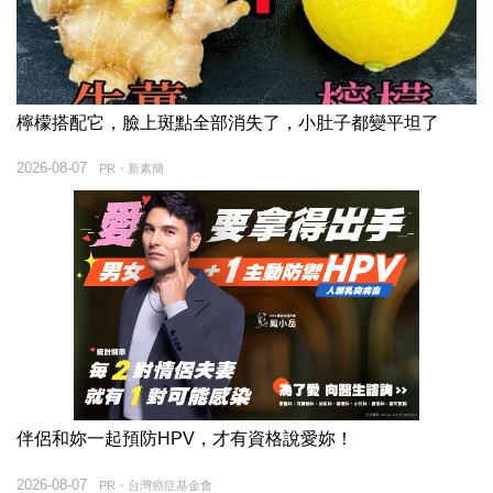
檸檬搭配它，臉上斑點全部消失了，小肚子都變平坦了
2026-08-07
PR・新素簡
伴侶和妳一起預防HPV，才有資格說愛妳！
2026-08-07
PR・台灣癌症基金會