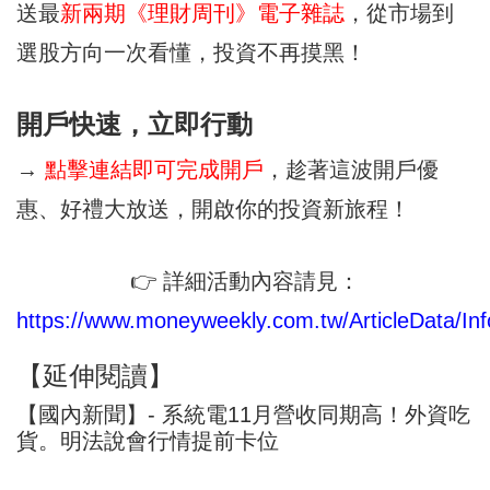
送最
新兩期《理財周刊》電子雜誌
，從市場到
選股方向一次看懂，投資不再摸黑！
開戶快速，立即行動
→
點擊連結即可完成開戶
，趁著這波開戶優
惠、好禮大放送，開啟你的投資新旅程！
👉 詳細活動內容請見：
https://www.moneyweekly.com.tw/ArticleData/Inf
【延伸閱讀】
【國內新聞】- 系統電11月營收同期高！外資吃
貨。明法說會行情提前卡位