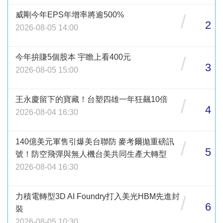
威剛今年EPS年增率將逾500%
/
2
2026-08-05 14:00
今年拚賺5個股本 宇瞻上看400元
/
3
2026-08-05 15:00
王永慶留下的寶藏！台塑四雄一年狂飆10倍
/
4
2026-08-04 16:30
140億美元軍售引爆美台聯防 麥考爾拋重磅訊
/
5
號！防空飛彈與無人機台美共同生產大轉型
2026-08-04 16:30
力積電轉型3D AI Foundry打入美光HBM先進封
/
6
裝
2026-08-05 10:30