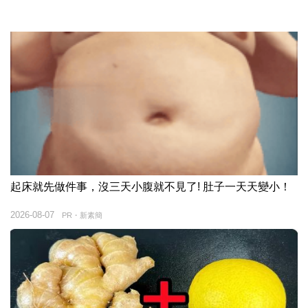
起床就先做件事，沒三天小腹就不見了! 肚子一天天變小！
2026-08-07
PR・新素簡