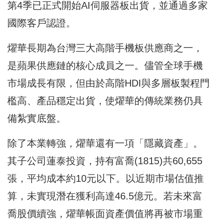
第4季已正式開始AI伺服器板出貨，並通過多家
國際客戶認證。
燿華長期為台灣三大高階手機板供應商之一，
是蘋果供應鏈的核心成員之一。儘管全球手機
市場成長有限，但由於高階HDI與多層板製程門
檻高、產品穩定出貨，使燿華的傳統業務仍具
備紮實底盤。
除了本業轉強，燿華還有一項「隱藏資產」。
其子公司蓮泰投資，持有富喬(1815)共60,655
張，平均成本約10元以下。以近期市場估值推
算，未實現潛在獲利高達46.5億元。若未來富
喬股價續強，燿華帳面資產價值將再被市場重