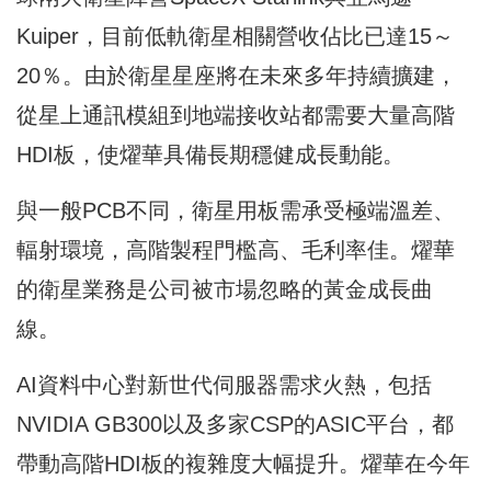
Kuiper，目前低軌衛星相關營收佔比已達15～
20％。由於衛星星座將在未來多年持續擴建，
從星上通訊模組到地端接收站都需要大量高階
HDI板，使燿華具備長期穩健成長動能。
與一般PCB不同，衛星用板需承受極端溫差、
輻射環境，高階製程門檻高、毛利率佳。燿華
的衛星業務是公司被市場忽略的黃金成長曲
線。
AI資料中心對新世代伺服器需求火熱，包括
NVIDIA GB300以及多家CSP的ASIC平台，都
帶動高階HDI板的複雜度大幅提升。燿華在今年