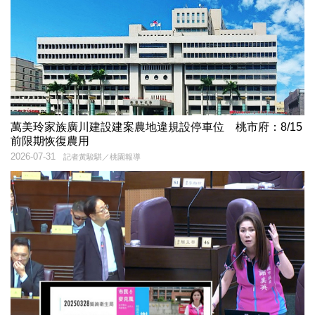
萬美玲家族廣川建設建案農地違規設停車位 桃市府：8/15
前限期恢復農用
2026-07-31
記者黃駿騏／桃園報導