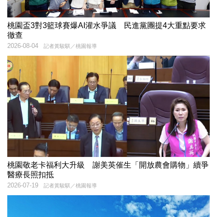
桃園盃3對3籃球賽爆AI灌水爭議 民進黨團提4大重點要求
徹查
2026-08-04
記者黃駿騏／桃園報導
桃園敬老卡福利大升級 謝美英催生「開放農會購物」續爭
醫療長照扣抵
2026-07-19
記者黃駿騏／桃園報導