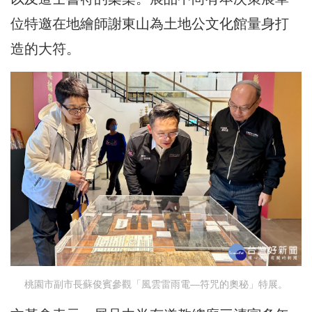
位特邀在地繪師謝東山為土地公文化館量身打
造的大符。
桃園市副市長蘇俊賓參觀「風雲雷雨電—符咒的奧秘」特展。