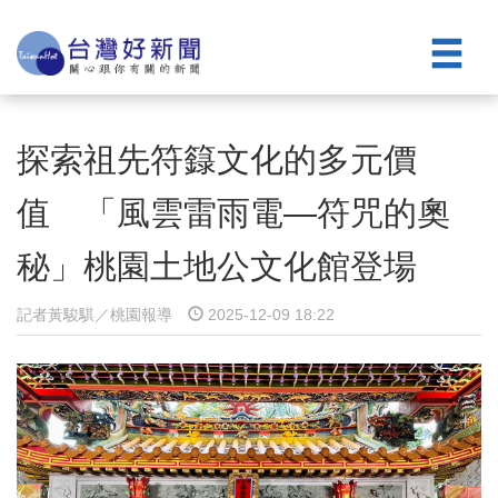
探索祖先符籙文化的多元價
值 「風雲雷雨電—符咒的奧
秘」桃園土地公文化館登場
記者黃駿騏／桃園報導
2025-12-09 18:22