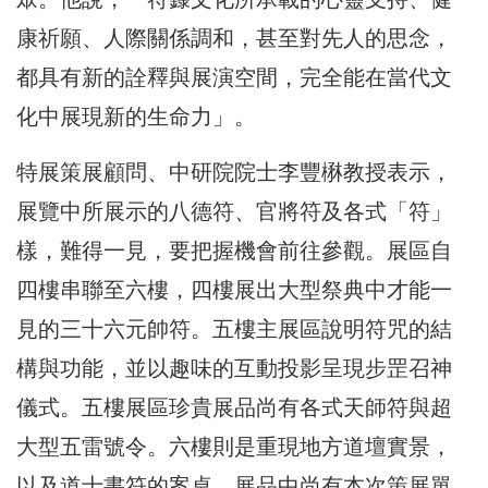
康祈願、人際關係調和，甚至對先人的思念，
都具有新的詮釋與展演空間，完全能在當代文
化中展現新的生命力」。
特展策展顧問、中研院院士李豐楙教授表示，
展覽中所展示的八德符、官將符及各式「符」
樣，難得一見，要把握機會前往參觀。展區自
四樓串聯至六樓，四樓展出大型祭典中才能一
見的三十六元帥符。五樓主展區說明符咒的結
構與功能，並以趣味的互動投影呈現步罡召神
儀式。五樓展區珍貴展品尚有各式天師符與超
大型五雷號令。六樓則是重現地方道壇實景，
以及道士書符的案桌。展品中尚有本次策展單