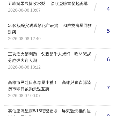
五峰鄉果農搶收水梨 徐欣瑩臉書發起認購
/
4
2026-08-08 10:07
56位模範父親獲彰化市表揚 93歲雙壽星同獲
/
5
殊榮
2026-08-08 12:40
王功漁火節開跑！父親節千人烤蚵 晚間8點8
/
6
分鐘煙火迎人潮
2026-08-08 13:12
高雄市民赴日享專屬小禮！ 高雄與青森縣陸
/
7
奧市即日啟動景點互惠
2026-08-07 00:07
英仙座流星雨8/15璀璨登場 屏東邀您相約佳
/