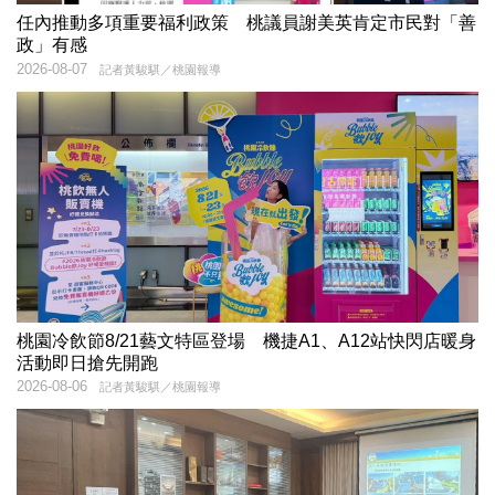
任內推動多項重要福利政策 桃議員謝美英肯定市民對「善
政」有感
2026-08-07
記者黃駿騏／桃園報導
桃園冷飲節8/21藝文特區登場 機捷A1、A12站快閃店暖身
活動即日搶先開跑
2026-08-06
記者黃駿騏／桃園報導