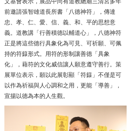
文基會表示，展品中尚有道教總廟三清宮多年
前邀請張智雄道長所書「八德神符」，傳達
忠、孝、仁、愛、信、義、和、平的思想意
義。道教講「行善積德以輔道心」，八德神符
正是將這些德行具象化為可見、可祈願、可佩
持的符籙形式。用符的形制讓善德「具象
化」，藉符的文化威信讓人願意遵守善行。策
展單位表示，願以此展彰顯「符籙」不僅是可
以作為祈福與人心調和之用，更能「導善」，
宣揚以德為本的人生觀。