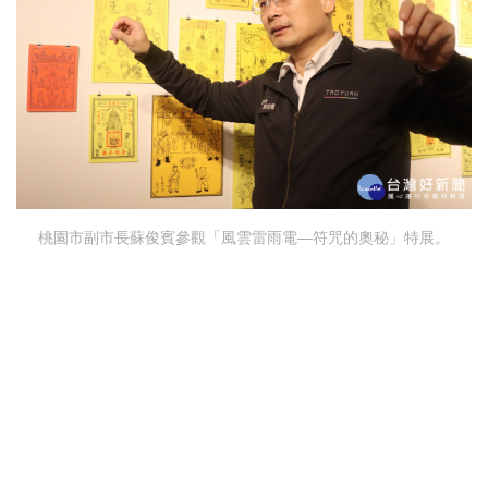
桃園市副市長蘇俊賓參觀「風雲雷雨電—符咒的奧秘」特展。