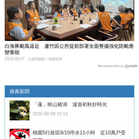
白海豚颱風逼近 蘆竹區公所提前部署全面整備強化防颱應
變量能
2026-08-07
記者黃駿騏／桃園報導
Recommended by
推薦新聞
「蓮」映山豬湖 漫遊初秋好時光
2026-08-08 10:13
桃園5行政區8/10停水11小時 近10萬戶受