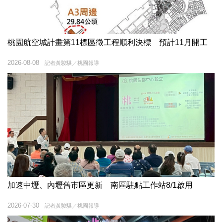
桃園航空城計畫第11標區徵工程順利決標 預計11月開工
2026-08-08
記者黃駿騏／桃園報導
加速中壢、內壢舊市區更新 南區駐點工作站8/1啟用
2026-07-30
記者黃駿騏／桃園報導