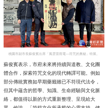
桃園市副市長蘇俊賓出席「風雲雷雨電—符咒的奧秘」特展。
蘇俊賓表示，市府未來將持續與道教、文化團
體合作，探索符咒文化的現代轉譯可能。例如
部分傳統實務如早期藥籤雖已不符現代法令，
但其中蘊含的哲學、知識、生命經驗與文化脈
絡，都值得以新的方式重新整理、呈現給大
眾。他說，「符籙文化所承載的心靈支持、健