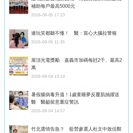
補助每戶最高5000元
2026-08-05 17:23
連玩笑都聽不懂！ 醫：當心大腦拉警報
2026-08-05 11:35
屋頂光電獎勵 嘉義市加碼每瓩2千、最高2
萬
2026-08-04 19:10
暑假腸病毒升溫！1歲童睡夢反覆肌抽躍送
醫 醫籲留意重症警訊
2026-08-04 14:57
竹北選情告急？ 藍營參選人杜文中致信鄭