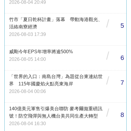
2026-08-04 20:49
竹市「夏日乾杯計畫」落幕 帶動海港觀光、
/
5
活絡南寮經濟
2026-08-03 17:39
威剛今年EPS年增率將逾500%
/
6
2026-08-05 14:00
「世界的入口：南島台灣」為題從台東連結世
/
7
界 115年國慶焰火點亮東海岸
2026-08-04 00:06
140億美元軍售引爆美台聯防 麥考爾拋重磅訊
/
8
號！防空飛彈與無人機台美共同生產大轉型
2026-08-04 16:30