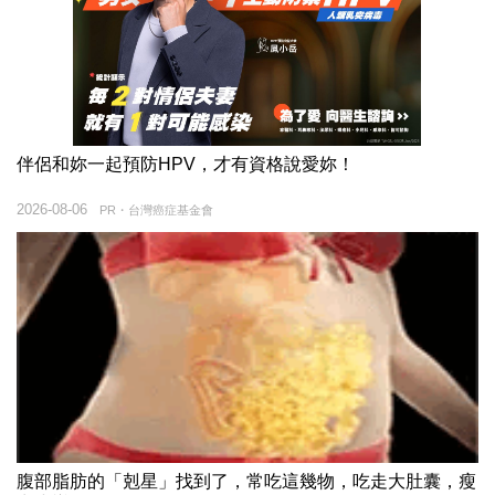
伴侶和妳一起預防HPV，才有資格說愛妳！
2026-08-06
PR・台灣癌症基金會
腹部脂肪的「剋星」找到了，常吃這幾物，吃走大肚囊，瘦