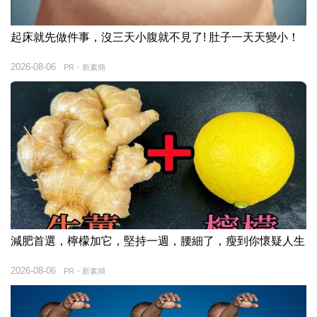
起床就先做件事，沒三天小腹就不見了! 肚子一天天變小！
2026-08-06
PR・新素簡
減肥首選，檸檬加它，堅持一週，腰細了，瘦到你懷疑人生
2026-08-06
PR・新素簡