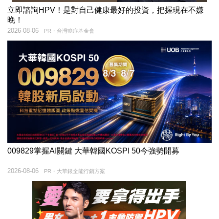
立即諮詢HPV！是對自己健康最好的投資，把握現在不嫌
晚！
2026-08-06
PR・台灣癌症基金會
009829掌握AI關鍵 大華韓國KOSPI 50今強勢開募
2026-08-06
PR・大華銀全能行銷方案