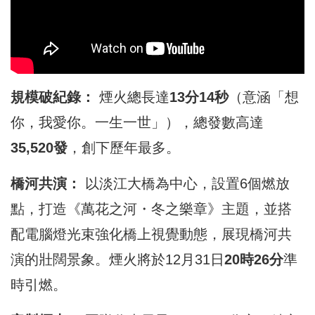
規模破紀錄：
煙火總長達
13分14秒
（意涵「想
你，我愛你。一生一世」），總發數高達
35,520發
，創下歷年最多。
橋河共演：
以淡江大橋為中心，設置6個燃放
點，打造《萬花之河・冬之樂章》主題，並搭
配電腦燈光束強化橋上視覺動態，展現橋河共
演的壯闊景象。煙火將於12月31日
20時26分
準
時引燃。