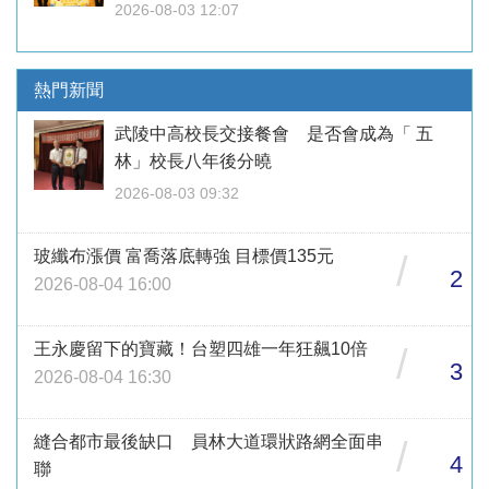
2026-08-03 12:07
熱門新聞
武陵中高校長交接餐會 是否會成為「 五
林」校長八年後分曉
2026-08-03 09:32
玻纖布漲價 富喬落底轉強 目標價135元
/
2
2026-08-04 16:00
王永慶留下的寶藏！台塑四雄一年狂飆10倍
/
3
2026-08-04 16:30
縫合都市最後缺口 員林大道環狀路網全面串
/
4
聯