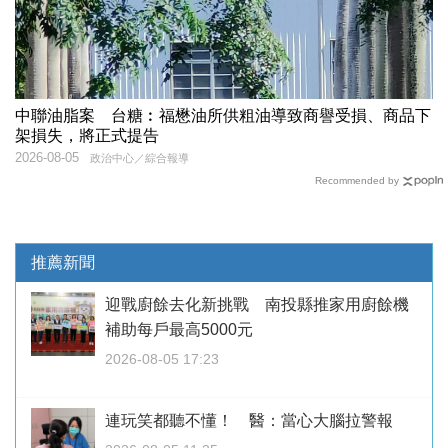
中聯油脂案 台糖︰福懋油所供粗油導致商譽受損、商品下
架損失，將正式提告
2026-08-05
政治中心／綜合報導
Recommended by
推薦新聞
迎戰廚餘去化新挑戰 南投縣推家用廚餘機
補助每戶最高5000元
2026-08-05 17:23
連玩笑都聽不懂！ 醫：當心大腦拉警報