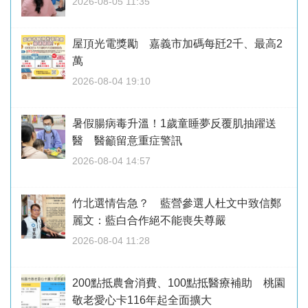
2026-08-05 11:35
屋頂光電獎勵 嘉義市加碼每瓩2千、最高2
萬
2026-08-04 19:10
暑假腸病毒升溫！1歲童睡夢反覆肌抽躍送
醫 醫籲留意重症警訊
2026-08-04 14:57
竹北選情告急？ 藍營參選人杜文中致信鄭
麗文：藍白合作絕不能喪失尊嚴
2026-08-04 11:28
200點抵農會消費、100點抵醫療補助 桃園
敬老愛心卡116年起全面擴大