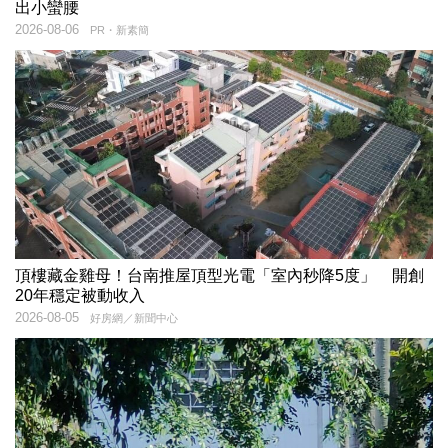
出小蠻腰
2026-08-06
PR・新素簡
頂樓藏金雞母！台南推屋頂型光電「室內秒降5度」 開創
20年穩定被動收入
2026-08-05
好房網／新聞中心