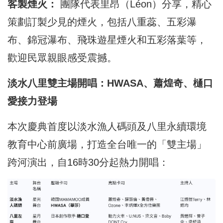
客製煙火：
團隊代表里昂（Léon）分享，精心
策劃訂製少見的煙火，包括八重蕊、五彩瀑
布、錦冠瀑布、飛珠遊星煙火和五彩落葉等，
歡迎民眾親眼感受震撼。
淡水八里雙主場開唱：HWASA、蕭煌奇、樋口
愛接力登場
本次慶典首度以淡水漁人碼頭及八里永續環境
教育中心前廣場，打造全台唯一的「雙主場」
跨河演出，自16時30分起熱力開唱：