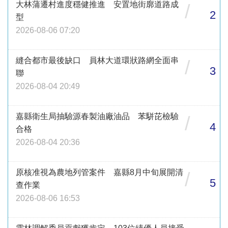
大林蒲遷村進度穩健推進 安置地街廓道路成
/
2
型
2026-08-06 07:20
縫合都市最後缺口 員林大道環狀路網全面串
/
3
聯
2026-08-04 20:49
嘉縣衛生局抽驗源春製油廠油品 苯駢芘檢驗
/
4
合格
2026-08-04 20:36
原核准視為農地列管案件 嘉縣8月中旬展開清
/
5
查作業
2026-08-06 16:53