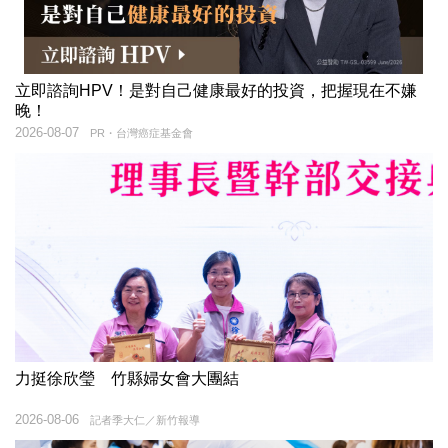
立即諮詢HPV！是對自己健康最好的投資，把握現在不嫌
晚！
2026-08-07
PR・台灣癌症基金會
力挺徐欣瑩 竹縣婦女會大團結
2026-08-06
記者季大仁／新竹報導