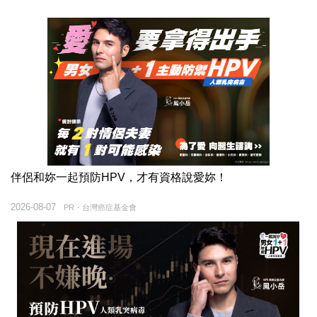
伴侶和妳一起預防HPV，才有資格說愛妳！
2026-08-07
PR・台灣癌症基金會