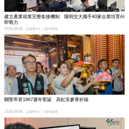
建立產業就業完整銜接機制 陽明交大攜手40家企業培育AI
即戰力
2026-08-05
記者季大仁／新竹報導
關聖帝君1867週年聖誕 高虹安參香祈福
2026-08-06
記者季大仁／新竹報導