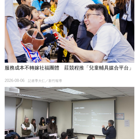
服務成本不轉嫁社福團體 莊競程推「兒童輔具媒合平台」
2026-08-06
記者季大仁／新竹報導