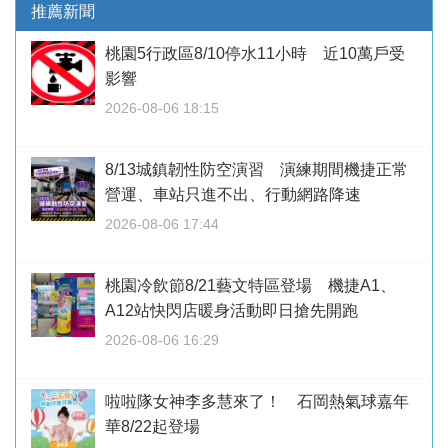
推薦新聞
桃園5行政區8/10停水11小時 近10萬戶受
影響
2026-08-06 18:15
8/13城鎮韌性防空演習 演練期間機捷正常
營運、車站只進不出、行動網路降速
2026-08-06 17:44
桃園冷飲節8/21藝文特區登場 機捷A1、
A12站快閃店暖身活動即日搶先開跑
2026-08-06 16:29
啦啦隊女神李多慧來了！ 石岡熱氣球嘉年
華8/22起登場