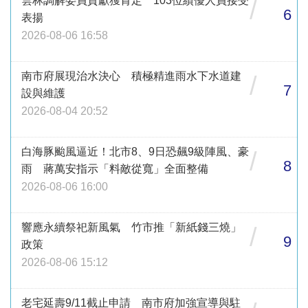
雲林調解委員貢獻獲肯定 103位績優人員接受
/
6
表揚
2026-08-06 16:58
南市府展現治水決心 積極精進雨水下水道建
/
7
設與維護
2026-08-04 20:52
白海豚颱風逼近！北市8、9日恐飆9級陣風、豪
/
8
雨 蔣萬安指示「料敵從寬」全面整備
2026-08-06 16:00
響應永續祭祀新風氣 竹市推「新紙錢三燒」
/
9
政策
2026-08-06 15:12
老宅延壽9/11截止申請 南市府加強宣導與駐