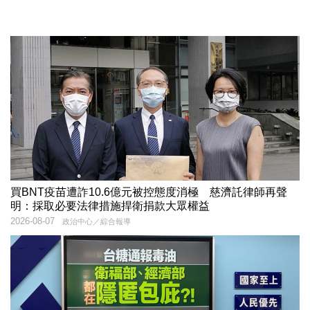
買BNT疫苗遭詐10.6億元被控態度消極 慈濟託律師再聲
明：採取必要法律措施捍衛捐款大眾權益
2026-08-07
政治中心／綜合報導