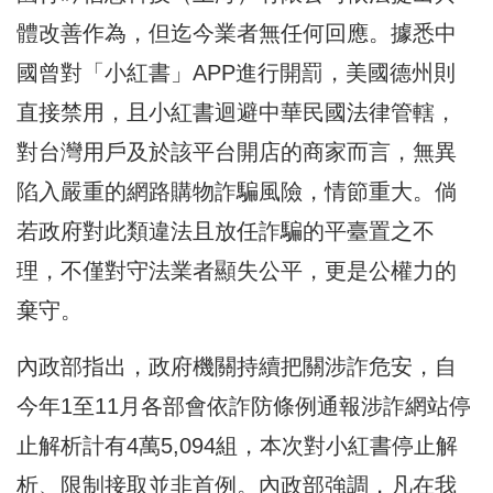
體改善作為，但迄今業者無任何回應。據悉中
國曾對「小紅書」APP進行開罰，美國德州則
直接禁用，且小紅書迴避中華民國法律管轄，
對台灣用戶及於該平台開店的商家而言，無異
陷入嚴重的網路購物詐騙風險，情節重大。倘
若政府對此類違法且放任詐騙的平臺置之不
理，不僅對守法業者顯失公平，更是公權力的
棄守。
內政部指出，政府機關持續把關涉詐危安，自
今年1至11月各部會依詐防條例通報涉詐網站停
止解析計有4萬5,094組，本次對小紅書停止解
析、限制接取並非首例。內政部強調，凡在我