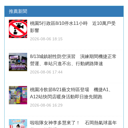
推薦新聞
桃園5行政區8/10停水11小時 近10萬戶受
影響
2026-08-06 18:15
8/13城鎮韌性防空演習 演練期間機捷正常
營運、車站只進不出、行動網路降速
2026-08-06 17:44
桃園冷飲節8/21藝文特區登場 機捷A1、
A12站快閃店暖身活動即日搶先開跑
2026-08-06 16:29
啦啦隊女神李多慧來了！ 石岡熱氣球嘉年