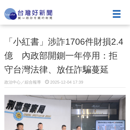
「小紅書」涉詐1706件財損2.4
億 內政部開鍘一年停用：拒
守台灣法律、放任詐騙蔓延
政治中心／綜合報導
2025-12-04 17:39