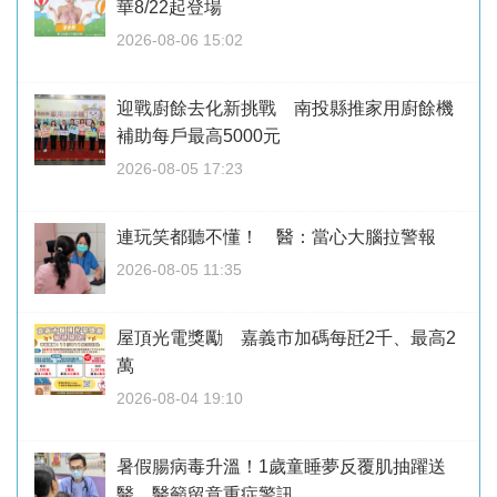
華8/22起登場
2026-08-06 15:02
迎戰廚餘去化新挑戰 南投縣推家用廚餘機
補助每戶最高5000元
2026-08-05 17:23
連玩笑都聽不懂！ 醫：當心大腦拉警報
2026-08-05 11:35
屋頂光電獎勵 嘉義市加碼每瓩2千、最高2
萬
2026-08-04 19:10
暑假腸病毒升溫！1歲童睡夢反覆肌抽躍送
醫 醫籲留意重症警訊