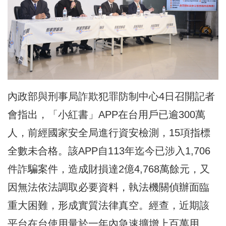
內政部與刑事局詐欺犯罪防制中心4日召開記者
會指出，「小紅書」APP在台用戶已逾300萬
人，前經國家安全局進行資安檢測，15項指標
全數未合格。該APP自113年迄今已涉入1,706
件詐騙案件，造成財損達2億4,768萬餘元，又
因無法依法調取必要資料，執法機關偵辦面臨
重大困難，形成實質法律真空。經查，近期該
平台在台使用量於一年內急速擴增上百萬用