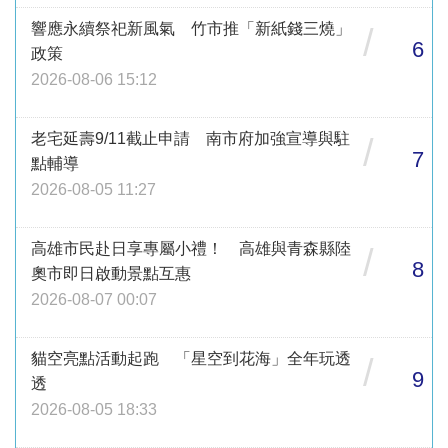
響應永續祭祀新風氣 竹市推「新紙錢三燒」
/
6
政策
2026-08-06 15:12
老宅延壽9/11截止申請 南市府加強宣導與駐
/
7
點輔導
2026-08-05 11:27
高雄市民赴日享專屬小禮！ 高雄與青森縣陸
/
8
奧市即日啟動景點互惠
2026-08-07 00:07
貓空亮點活動起跑 「星空到花海」全年玩透
/
9
透
2026-08-05 18:33