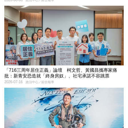
「716三周年居住正義」論壇 柯文哲、黃國昌攜專家痛
批：新青安恐造就「終身房奴」、社宅承諾不容跳票
2026-07-16
政治中心／綜合報導