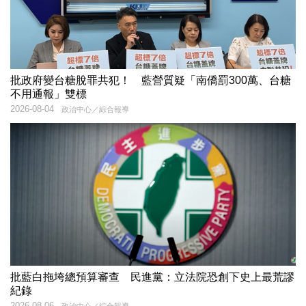
批政府變台糖脫罪共犯！ 藍營質疑「南僑罰300萬、台糖
不用通報」雙標
2026-08-04
政治中心／綜合報導
批藍白拖垮總預算審查 民進黨：立法院恐創下史上最荒謬
紀錄
2026-08-06
政治中心／綜合報導