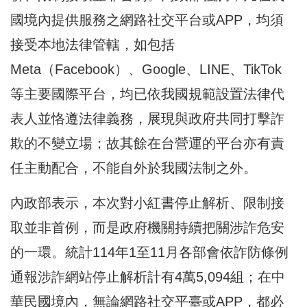
國境內提供服務之網路社交平台或APP，均須
接受本地法律管轄，如包括
Meta（Facebook）、Google、LINE、TikTok
等主要國際平台，均已依我國規範設置法律代
表人並恪遵法律義務，展現與政府共同打擊詐
欺的不變立場；故其餘在台營運的平台亦有責
任主動配合，不能自外於我國法制之外。
內政部表示，本次對小紅書停止解析、限制接
取並非首例，而是政府機關持續把關涉詐危安
的一環。統計114年1至11月各部會依詐防條例
通報涉詐網站停止解析計有4萬5,094組；在中
華民國境內，無論網路社交平臺或APP，都必