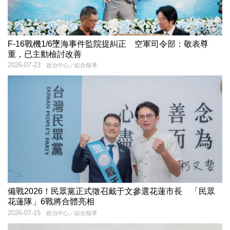
F-16戰機1/6墜海事件監院提糾正 空軍司令部：敬表尊
重，已主動檢討改善
2026-07-23
政治中心／綜合報導
備戰2026！民眾黨正式徵召戴于文參選花蓮市長 「民眾
花蓮隊」6戰將合體亮相
2026-07-15
政治中心／綜合報導