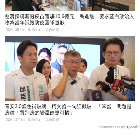
慈濟採購新冠疫苗遭騙10.6億元 民進黨：要求藍白政治人
物為當年詆毀防疫團隊道歉
2026-08-07
政治中心／綜合報導
青安3.0緊急補破網 柯文哲一句話戳破：「笨蛋，問題是
房價！買到房的變屋奴更可憐」
2026-07-16
政治中心／綜合報導
Recommended by