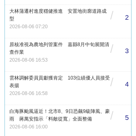
大林蒲遷村進度穩健推進 安置地街廓道路成
/
2
型
2026-08-06 07:20
原核准視為農地列管案件 嘉縣8月中旬展開清
/
3
查作業
2026-08-06 16:53
雲林調解委員貢獻獲肯定 103位績優人員接受
/
4
表揚
2026-08-06 16:58
白海豚颱風逼近！北市8、9日恐飆9級陣風、豪
/
5
雨 蔣萬安指示「料敵從寬」全面整備
2026-08-06 16:00