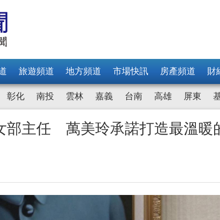
道
旅遊頻道
地方頻道
市場快訊
房產頻道
財
彰化
南投
雲林
嘉義
台南
高雄
屏東
女部主任 萬美玲承諾打造最溫暖