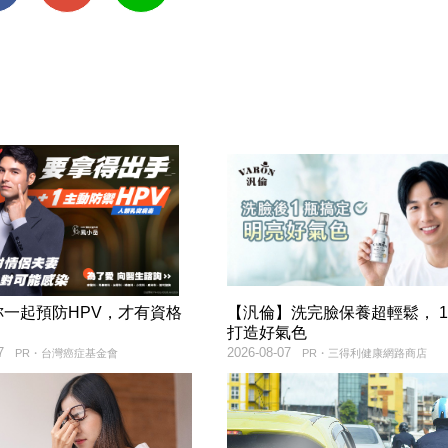
妳一起預防HPV，才有資格
【汎倫】洗完臉保養超輕鬆， 
！
打造好氣色
7
2026-08-07
PR・台灣癌症基金會
PR・三得利健康網路商店