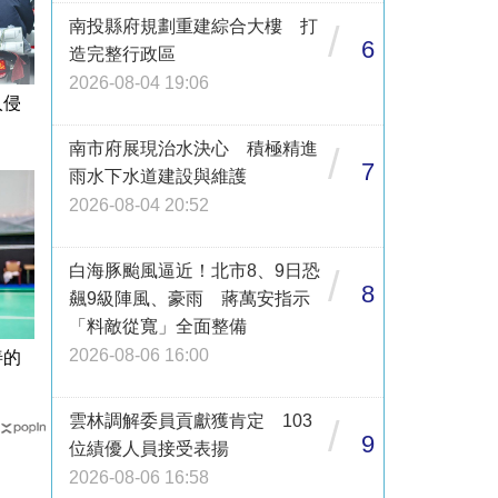
南投縣府規劃重建綜合大樓 打
/
6
造完整行政區
2026-08-04 19:06
入侵
南市府展現治水決心 積極精進
/
7
雨水下水道建設與維護
2026-08-04 20:52
白海豚颱風逼近！北市8、9日恐
/
8
飆9級陣風、豪雨 蔣萬安指示
「料敵從寬」全面整備
2026-08-06 16:00
善的
雲林調解委員貢獻獲肯定 103
/
9
位績優人員接受表揚
2026-08-06 16:58