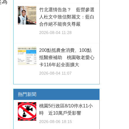
起為
竹北選情告急？ 藍營參選
人杜文中致信鄭麗文：藍白
合作絕不能喪失尊嚴
2026-08-04 11:28
200點抵農會消費、100點
抵醫療補助 桃園敬老愛心
卡116年起全面擴大
2026-08-04 11:07
熱門新聞
桃園5行政區8/10停水11小
時 近10萬戶受影響
2026-08-06 18:15