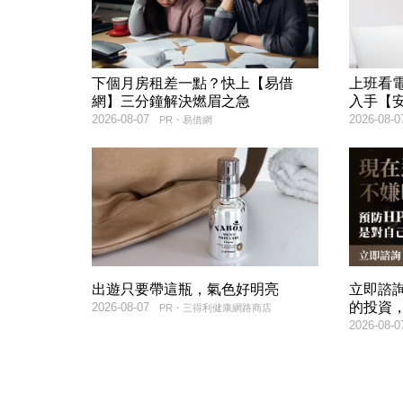
下個月房租差一點？快上【易借
上班看電
網】三分鐘解決燃眉之急
入手【
2026-08-07
2026-08-0
PR・易借網
出遊只要帶這瓶，氣色好明亮
立即諮
的投資
2026-08-07
PR・三得利健康網路商店
2026-08-0