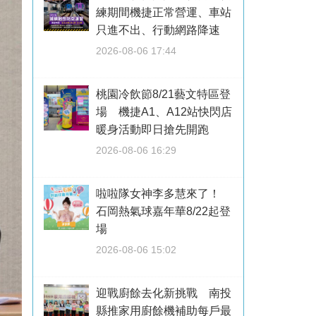
練期間機捷正常營運、車站
只進不出、行動網路降速
2026-08-06 17:44
桃園冷飲節8/21藝文特區登
場 機捷A1、A12站快閃店
暖身活動即日搶先開跑
2026-08-06 16:29
啦啦隊女神李多慧來了！
石岡熱氣球嘉年華8/22起登
場
2026-08-06 15:02
迎戰廚餘去化新挑戰 南投
縣推家用廚餘機補助每戶最