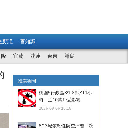
經頻道
善知識
基隆
宜蘭
花蓮
台東
離島
的
推薦新聞
桃園5行政區8/10停水11小
時 近10萬戶受影響
2026-08-06 18:15
8/13城鎮韌性防空演習 演