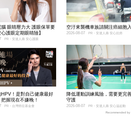
腦 眼睛壓力大 護眼保單要
空汙來襲機車族請關注癌細胞
安心護眼定期眼睛險】
2026-08-07
PR・安達人壽 安心抗癌
7
PR・安達人壽 安心護眼
詢HPV！是對自己健康最好
降低運動訓練風險，需要更完
，把握現在不嫌晚！
守護
7
2026-08-07
PR・台灣癌症基金會
PR・安達人壽 安心溢起動
Recommended by