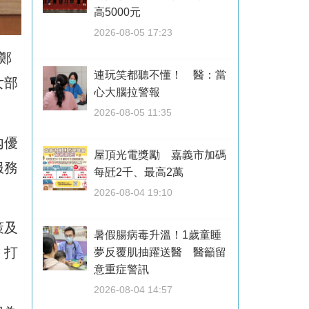
高5000元
2026-08-05 17:23
鄭
連玩笑都聽不懂！ 醫：當
女部
心大腦拉警報
2026-08-05 11:35
內優
屋頂光電獎勵 嘉義市加碼
服務
每瓩2千、最高2萬
2026-08-04 19:10
策及
暑假腸病毒升溫！1歲童睡
，打
夢反覆肌抽躍送醫 醫籲留
意重症警訊
2026-08-04 14:57