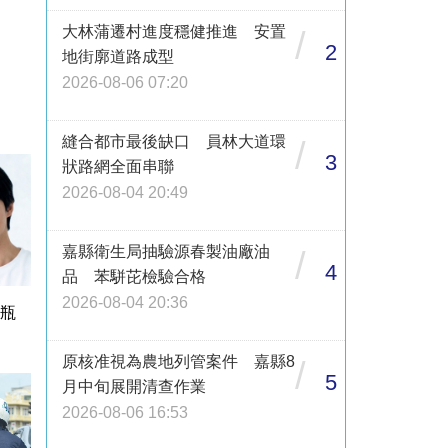
大林蒲遷村進度穩健推進 安置
/
2
地街廓道路成型
2026-08-06 07:20
縫合都市最後缺口 員林大道環
/
3
狀路網全面串聯
2026-08-04 20:49
嘉縣衛生局抽驗源春製油廠油
/
4
品 苯駢芘檢驗合格
2026-08-04 20:36
1瓶
原核准視為農地列管案件 嘉縣8
/
5
月中旬展開清查作業
2026-08-06 16:53