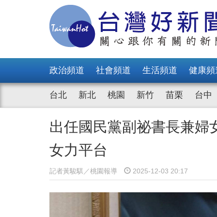
政治頻道
社會頻道
生活頻道
健康頻
台北
新北
桃園
新竹
苗栗
台中
出任國民黨副祕書長兼婦
女力平台
記者黃駿騏／桃園報導
2025-12-03 20:17