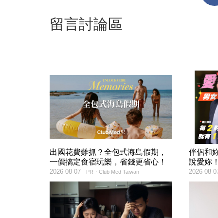
留言討論區
出國花費難抓？全包式海島假期，
伴侶和
一價搞定食宿玩樂，省錢更省心！
說愛妳
2026-08-07
2026-08-0
PR・Club Med Taiwan