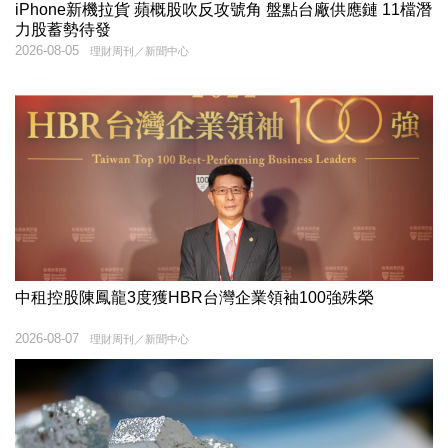
iPhone新機拉貨 蘋概股吹反攻號角 盤點台廠供應鏈 11檔潛
力股蓄勢待發
2026-08-05
理財周刊／新聞中心
中租控股陳鳳龍3度獲HBR台灣企業領袖100強殊榮
2026-08-07
理財周刊／新聞中心