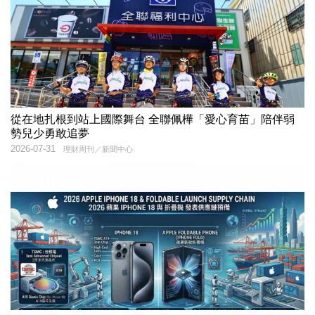
從在地扎根到站上國際舞台 全聯佩樺「愛心育苗」陪伴弱
勢兒少勇敢追夢
2026-07-31
理財周刊／新聞中心