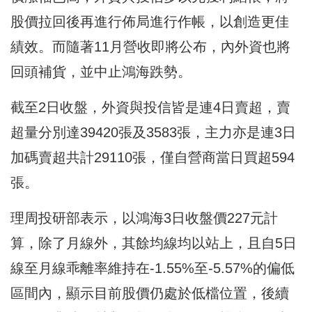
股價拉回後再進行佈局進行作帳，以創造更佳
績效。而隨著11月營收即將公布，內外資也將
回頭補貨，並中止鴻海跌勢。
截至2日收盤，外資與投信皆是連4日賣超，賣
超量分別達39420張及3583張，主力亦是連3日
加碼賣超共計29110張，僅自營商當日買超594
張。
理周投研部表示，以鴻海3日收盤價227元計
算，除了月線外，其餘均線均以站上，且自5日
線至月線乖離率維持在-1.55%至-5.57%的偏低
區間內，顯示目前股價仍處於低檔位置，後續