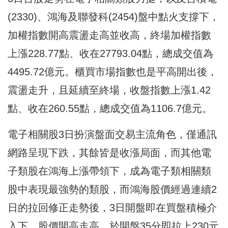
(2330)、鴻海及聯發科(2454)盤中點火支撐下，
加權指數開高震盪走高並收高，終場加權指數
上漲228.77點、收在27793.04點，總成交值為
4495.72億元。櫃買市場指數也是平高開出後，
震盪走升，且延續至終場，收盤指數上漲1.42
點、收在260.55點，總成交值為1106.7億元。
電子相關股3日扮演盤面交易主流角色，僅通訊
網路呈現下跌，其餘皆是收漲局面，而其他電
子類股在鴻海上漲帶領下，成為電子類相關類
股中表現最強勢的類股，而鴻海股價經過連續2
日的拉回修正走勢後，3日開盤即在買盤積極介
入下，股價開高走高，於開盤35分即拉上230元