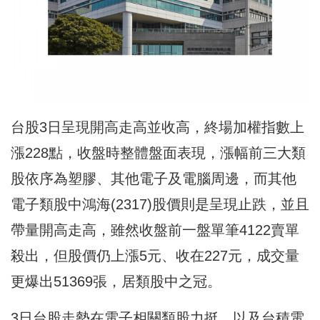
台股3日呈現開高走高並收高，終場加權指數上
漲228點，收盤時整體盤面表現，漲幅前三大類
股依序為塑膠、其他電子及電腦周邊，而其他
電子類股中鴻海(2317)股價則是呈現止跌，並且
帶量開高走高，雖然收盤前一盤單筆4122賣單
殺出，但股價仍上漲5元、收在227元，成交量
更爆出51369張，居類股中之冠。
3日台股走勢在電子相關類股力挺，以及台積電