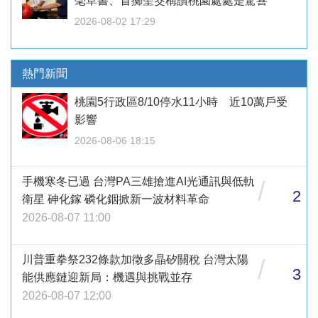
毫草書、首擲聖筊稱讚桃園處處是驚喜
2026-08-02 17:29
熱門新聞
桃園5行政區8/10停水11小時 近10萬戶受
影響
2026-08-06 18:15
手機寒冬已過 台灣PA三雄搶進AI光通訊與低軌
/
2
衛星 砷化鎵 磷化銦掀新一波材料革命
2026-08-07 11:00
川普重拳祭232條款加徵多晶矽關稅 台灣太陽
/
3
能供應鏈迎新局：機遇與挑戰並存
2026-08-07 12:00