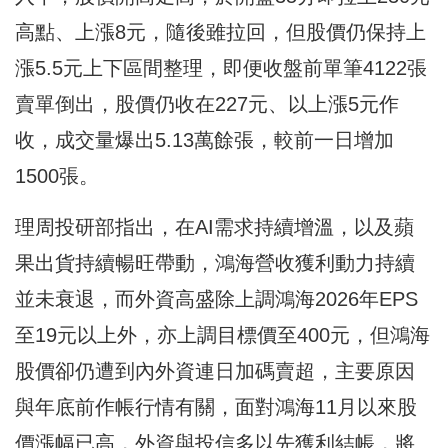
高點、上漲8元，隨後雖拉回，但股價仍保持上
漲5.5元上下區間整理，即便收盤前單筆4122張
賣單倒出，股價仍收在227元、以上漲5元作
收，成交量爆出5.13萬餘張，較前一日增加
1500張。
理周投研部指出，在AI需求持續增溫，以及蘋
果出貨持續暢旺帶動，鴻海營收獲利動力持續
並未衰退，而外資高盛除上調鴻海2026年EPS
至19元以上外，亦上調目標價至400元，但鴻海
股價卻仍遭到內外資連日加碼賣超，主要原因
與年底前作帳行情有關，面對鴻海11月以來股
價漲幅已高，外資與投信多以先獲利結帳，將