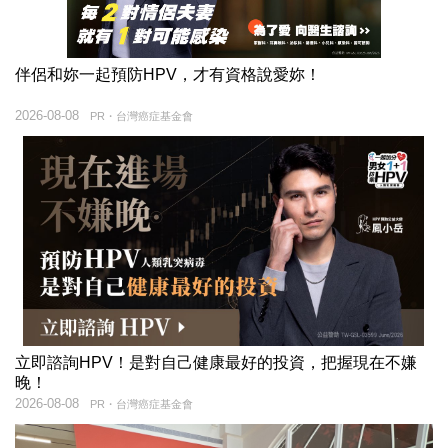
伴侶和妳一起預防HPV，才有資格說愛妳！
2026-08-08
PR・台灣癌症基金會
立即諮詢HPV！是對自己健康最好的投資，把握現在不嫌
晚！
2026-08-08
PR・台灣癌症基金會