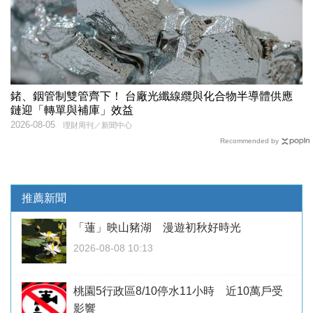
鍺、銦管制雙管齊下！ 台廠光纖線纜與化合物半導體供應
鏈迎「轉單與補庫」效益
2026-08-05
理財周刊／新聞中心
Recommended by
推薦新聞
「蓮」映山豬湖 漫遊初秋好時光
2026-08-08 10:13
桃園5行政區8/10停水11小時 近10萬戶受
影響