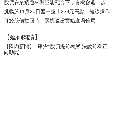
股價在業績題材與量能配合下，有機會進一步
挑戰於11月20日盤中拉上238元高點，短線操作
可於股價拉回時，尋找適當買點進場佈局。
【延伸閱讀】
【國內新聞】- 康霈*股價提前表態 法說前看正
向動能