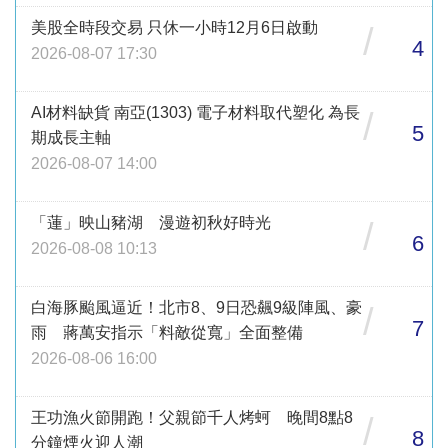
美股全時段交易 只休一小時12月6日啟動
/
4
2026-08-07 17:30
AI材料缺貨 南亞(1303) 電子材料取代塑化 為長
/
5
期成長主軸
2026-08-07 14:00
「蓮」映山豬湖 漫遊初秋好時光
/
6
2026-08-08 10:13
白海豚颱風逼近！北市8、9日恐飆9級陣風、豪
/
7
雨 蔣萬安指示「料敵從寬」全面整備
2026-08-06 16:00
王功漁火節開跑！父親節千人烤蚵 晚間8點8
/
8
分鐘煙火迎人潮