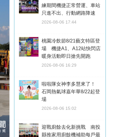
練期間機捷正常營運、車站
只進不出、行動網路降速
2026-08-06 17:44
桃園冷飲節8/21藝文特區登
場 機捷A1、A12站快閃店
暖身活動即日搶先開跑
2026-08-06 16:29
啦啦隊女神李多慧來了！
石岡熱氣球嘉年華8/22起登
場
2026-08-06 15:02
迎戰廚餘去化新挑戰 南投
縣推家用廚餘機補助每戶最