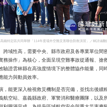
林高鐵特定區共同舉辦「114年度場外空難災害聯合防救演習」／林詩涵翻
、跨域性高，需要中央、縣市政府及各專業單位間
實務操作」為核心，全面呈現空難事故從通報、搶
效驗證雲林縣在高強度情境下的整體協作能量，同
應能力與動員效率。
演，能更深入檢視救災機制是否完備，並找出後續
義航空站、嘉義縣政府、軍警消和醫療團隊，以及
順利圓滿完成，為提升區域航空安全與重大災害應