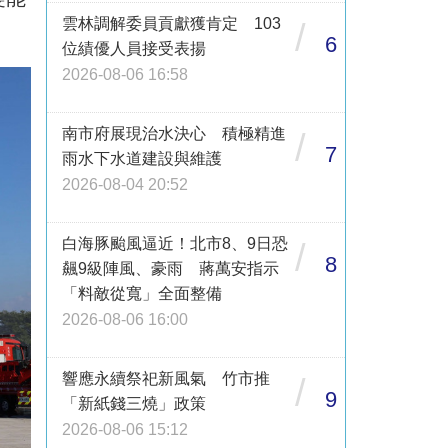
雲林調解委員貢獻獲肯定 103
/
6
位績優人員接受表揚
2026-08-06 16:58
南市府展現治水決心 積極精進
/
7
雨水下水道建設與維護
2026-08-04 20:52
白海豚颱風逼近！北市8、9日恐
/
8
飆9級陣風、豪雨 蔣萬安指示
「料敵從寬」全面整備
2026-08-06 16:00
響應永續祭祀新風氣 竹市推
/
9
「新紙錢三燒」政策
2026-08-06 15:12