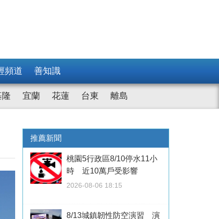
經頻道
善知識
基隆
宜蘭
花蓮
台東
離島
推薦新聞
桃園5行政區8/10停水11小
時 近10萬戶受影響
2026-08-06 18:15
8/13城鎮韌性防空演習 演