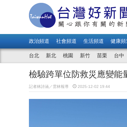
政治頻道
社會頻道
生活頻道
健康頻
台北
新北
桃園
新竹
苗栗
台中
檢驗跨單位防救災應變能
記者林詩涵／雲林報導
2025-12-02 19:44