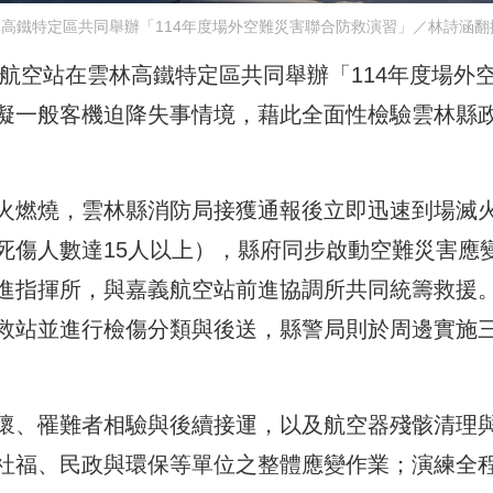
林高鐵特定區共同舉辦「114年度場外空難災害聯合防救演習」／林詩涵翻
義航空站在雲林高鐵特定區共同舉辦「114年度場外
擬一般客機迫降失事情境，藉此全面性檢驗雲林縣
火燃燒，雲林縣消防局接獲通報後立即迅速到場滅
死傷人數達15人以上），縣府同步啟動空難災害應
進指揮所，與嘉義航空站前進協調所共同統籌救援
救站並進行檢傷分類與後送，縣警局則於周邊實施
懷、罹難者相驗與後續接運，以及航空器殘骸清理
社福、民政與環保等單位之整體應變作業；演練全