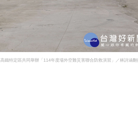
林高鐵特定區共同舉辦「114年度場外空難災害聯合防救演習」／林詩涵翻