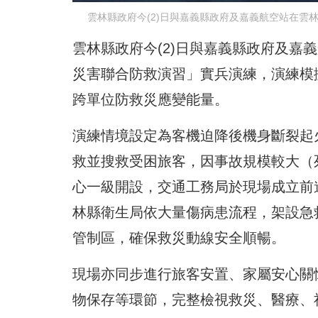
雲林縣政府今(2)日與嘉義縣政府及嘉義航空站在雲
雲林縣政府今(2)日與嘉義縣政府及嘉
災害聯合防救演習」實兵演練，演練模
跨單位防救災應變能量。
演練情境設定為客機迫降後機身斷裂起
救並搜救受困旅客，因事故規模較大（
心一級開設，交通工務局於現場成立前
林縣衛生局依大量傷病患流程，架設急
管制區，確保救災動線安全順暢。
現場亦同步進行旅客安置、家屬安心關
物保存等環節，完整檢視救災、醫療、