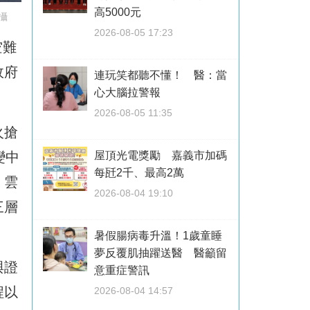
高5000元
攝
2026-08-05 17:23
空難
政府
連玩笑都聽不懂！ 醫：當
心大腦拉警報
2026-08-05 11:35
火搶
變中
屋頂光電獎勵 嘉義市加碼
每瓩2千、最高2萬
。雲
2026-08-04 19:10
三層
暑假腸病毒升溫！1歲童睡
夢反覆肌抽躍送醫 醫籲留
與證
意重症警訊
程以
2026-08-04 14:57