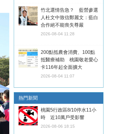
。
竹北選情告急？ 藍營參選
人杜文中致信鄭麗文：藍白
合作絕不能喪失尊嚴
2026-08-04 11:28
200點抵農會消費、100點
抵醫療補助 桃園敬老愛心
卡116年起全面擴大
2026-08-04 11:07
熱門新聞
桃園5行政區8/10停水11小
時 近10萬戶受影響
2026-08-06 18:15