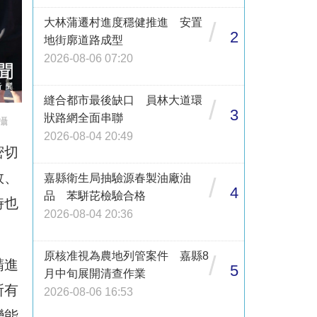
大林蒲遷村進度穩健推進 安置
/
2
地街廓道路成型
2026-08-06 07:20
縫合都市最後缺口 員林大道環
/
3
狀路網全面串聯
攝
2026-08-04 20:49
密切
救、
嘉縣衛生局抽驗源春製油廠油
/
4
品 苯駢芘檢驗合格
時也
2026-08-04 20:36
原核准視為農地列管案件 嘉縣8
/
精進
5
月中旬展開清查作業
所有
2026-08-06 16:53
變能