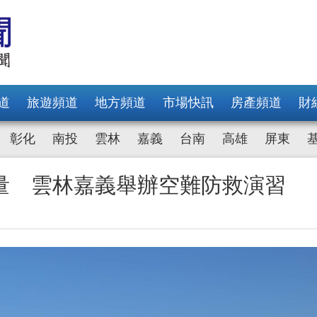
道
旅遊頻道
地方頻道
市場快訊
房產頻道
財
彰化
南投
雲林
嘉義
台南
高雄
屏東
量 雲林嘉義舉辦空難防救演習