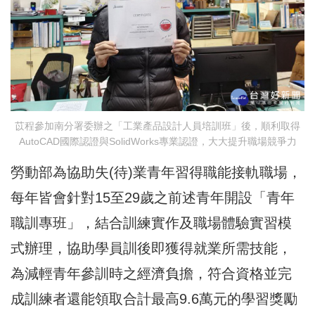
苡程參加南分署委辦之「工業產品設計人員培訓班」後，順利取得
AutoCAD國際認證與SolidWorks專業認證，大大提升職場競爭力
勞動部為協助失(待)業青年習得職能接軌職場，
每年皆會針對15至29歲之前述青年開設「青年
職訓專班」，結合訓練實作及職場體驗實習模
式辦理，協助學員訓後即獲得就業所需技能，
為減輕青年參訓時之經濟負擔，符合資格並完
成訓練者還能領取合計最高9.6萬元的學習獎勵