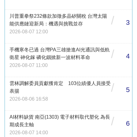
川普重拳祭232條款加徵多晶矽關稅 台灣太陽
/
3
能供應鏈迎新局：機遇與挑戰並存
2026-08-07 12:00
手機寒冬已過 台灣PA三雄搶進AI光通訊與低軌
/
4
衛星 砷化鎵 磷化銦掀新一波材料革命
2026-08-07 11:00
雲林調解委員貢獻獲肯定 103位績優人員接受
/
5
表揚
2026-08-06 16:58
AI材料缺貨 南亞(1303) 電子材料取代塑化 為長
/
6
期成長主軸
2026-08-07 14:00