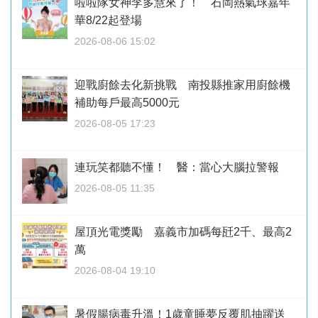
啦啦隊女神李多慧來了！ 石岡熱氣球嘉年
華8/22起登場
2026-08-06 15:02
迎戰廚餘去化新挑戰 南投縣推家用廚餘機
補助每戶最高5000元
2026-08-05 17:23
連玩笑都聽不懂！ 醫：當心大腦拉警報
2026-08-05 11:35
屋頂光電獎勵 嘉義市加碼每瓩2千、最高2
萬
2026-08-04 19:10
暑假腸病毒升溫！1歲童睡夢反覆肌抽躍送