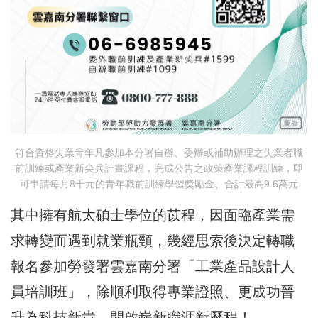
符合資格失業青年凡參加本分署自辦、委辦或補助辦理之失業者職
前訓練或產業新尖兵計畫課程，完成公告之政策產業課程訓練，即
可申請每月8千元的青年職前訓練學習獎勵金、合計最高9.6萬元
其中擁有航太碩士學位的苡程，因面臨產業需
求轉變而遇到就業瓶頸，幾經思索後決定轉職
報名參加勞發署雲嘉南分署「工業產品設計人
員培訓班」，除順利取得專業證照、更成功晉
升為科技新貴，開啟嶄新職涯新歷程！