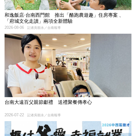
和逸飯店·台南西門館 推出「酪跑農遊趣」住房專案 、
「府城文化走讀」兩項全新體驗
2026-08-06
記者吳順永／台南報導
台南大遠百父親節獻禮 送禮聚餐傳孝心
2026-07-22
記者吳順永／台南報導