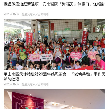
攝護腺癌治療新選項 安南醫院「海福刀」無傷口、無輻射
2026-08-07
記者吳順永／台南報導
華山南區天使站建站20週年感恩茶會 「老幼共融」手作天
然防蚊液
2026-08-07
記者吳順永／台南報導