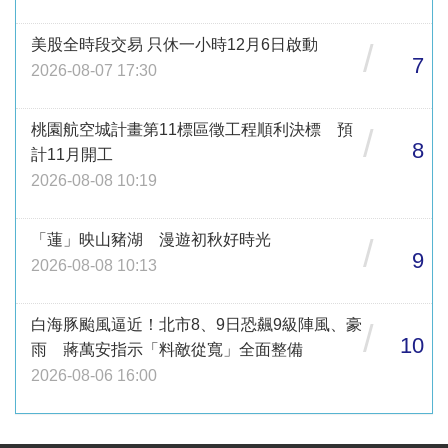
美股全時段交易 只休一小時12月6日啟動
/
7
2026-08-07 17:30
桃園航空城計畫第11標區徵工程順利決標 預
/
8
計11月開工
2026-08-08 10:19
「蓮」映山豬湖 漫遊初秋好時光
/
9
2026-08-08 10:13
白海豚颱風逼近！北市8、9日恐飆9級陣風、豪
/
10
雨 蔣萬安指示「料敵從寬」全面整備
2026-08-06 16:00