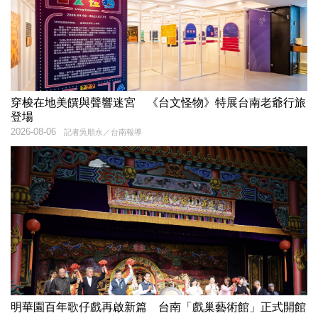
穿梭在地美饌與聲響迷宮 《台文怪物》特展台南老爺行旅
登場
2026-08-06
記者吳順永／台南報導
明華園百年歌仔戲再啟新篇 台南「戲巢藝術館」正式開館