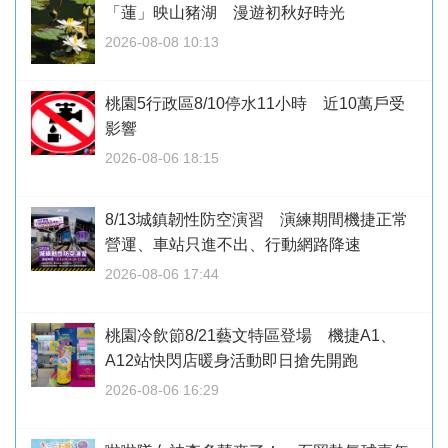
「蓮」映山豬湖 漫遊初秋好時光
2026-08-08 10:13
桃園5行政區8/10停水11小時 近10萬戶受
影響
2026-08-06 18:15
8/13城鎮韌性防空演習 演練期間機捷正常
營運、車站只進不出、行動網路降速
2026-08-06 17:44
桃園冷飲節8/21藝文特區登場 機捷A1、
A12站快閃店暖身活動即日搶先開跑
2026-08-06 16:29