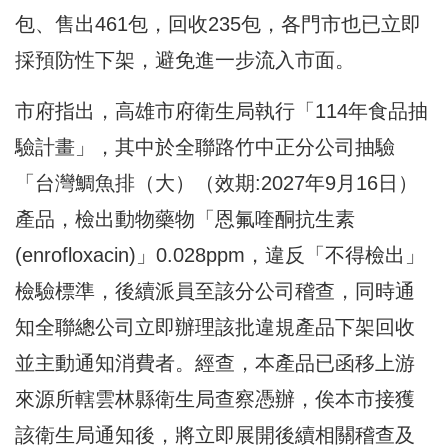
包、售出461包，回收235包，各門市也已立即
採預防性下架，避免進一步流入市面。
市府指出，高雄市府衛生局執行「114年食品抽
驗計畫」，其中於全聯路竹中正分公司抽驗
「台灣鯛魚排（大）（效期:2027年9月16日）
產品，檢出動物藥物「恩氟喹酮抗生素
(enrofloxacin)」0.028ppm，違反「不得檢出」
檢驗標準，後續派員至該分公司稽查，同時通
知全聯總公司立即辦理該批違規產品下架回收
並主動通知消費者。經查，本產品已函移上游
來源所轄雲林縣衛生局查察憑辦，俟本市接獲
該衛生局通知後，將立即展開後續相關稽查及