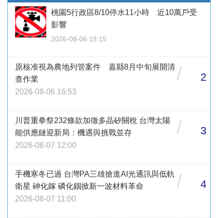
桃園5行政區8/10停水11小時 近10萬戶受
影響
2026-08-06 18:15
原核准視為農地列管案件 嘉縣8月中旬展開清
/
2
查作業
2026-08-06 16:53
川普重拳祭232條款加徵多晶矽關稅 台灣太陽
/
3
能供應鏈迎新局：機遇與挑戰並存
2026-08-07 12:00
手機寒冬已過 台灣PA三雄搶進AI光通訊與低軌
/
4
衛星 砷化鎵 磷化銦掀新一波材料革命
2026-08-07 11:00