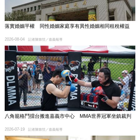
落實婚姻平權 同性婚姻家庭享有異性婚姻相同租稅權益
2026-08-04
記者陳致愷／嘉義報導
八角籠格鬥擂台搬進嘉義市中心 MMA世界冠軍坐鎮裁判
2026-07-19
記者陳致愷／嘉義報導