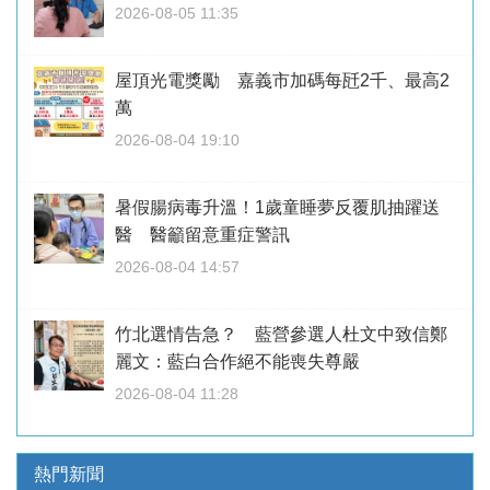
2026-08-05 11:35
屋頂光電獎勵 嘉義市加碼每瓩2千、最高2
萬
2026-08-04 19:10
暑假腸病毒升溫！1歲童睡夢反覆肌抽躍送
醫 醫籲留意重症警訊
2026-08-04 14:57
竹北選情告急？ 藍營參選人杜文中致信鄭
麗文：藍白合作絕不能喪失尊嚴
2026-08-04 11:28
熱門新聞