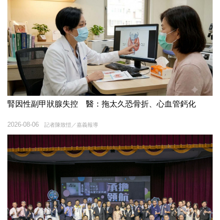
腎因性副甲狀腺失控 醫：拖太久恐骨折、心血管鈣化
2026-08-06
記者陳致愷／嘉義報導