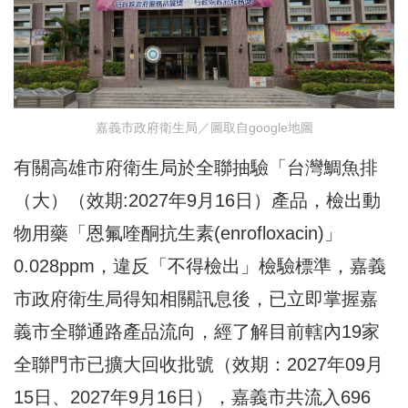
嘉義市政府衛生局／圖取自google地圖
有關高雄市府衛生局於全聯抽驗「台灣鯛魚排
（大）（效期:2027年9月16日）產品，檢出動
物用藥「恩氟喹酮抗生素(enrofloxacin)」
0.028ppm，違反「不得檢出」檢驗標準，嘉義
市政府衛生局得知相關訊息後，已立即掌握嘉
義市全聯通路產品流向，經了解目前轄內19家
全聯門市已擴大回收批號（效期：2027年09月
15日、2027年9月16日），嘉義市共流入696