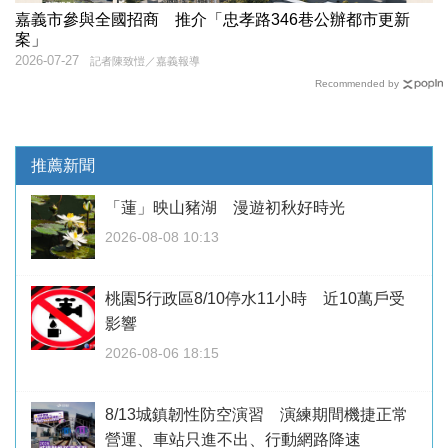
嘉義市參與全國招商 推介「忠孝路346巷公辦都市更新
案」
2026-07-27
記者陳致愷／嘉義報導
Recommended by
推薦新聞
「蓮」映山豬湖 漫遊初秋好時光
2026-08-08 10:13
桃園5行政區8/10停水11小時 近10萬戶受
影響
2026-08-06 18:15
8/13城鎮韌性防空演習 演練期間機捷正常
營運、車站只進不出、行動網路降速