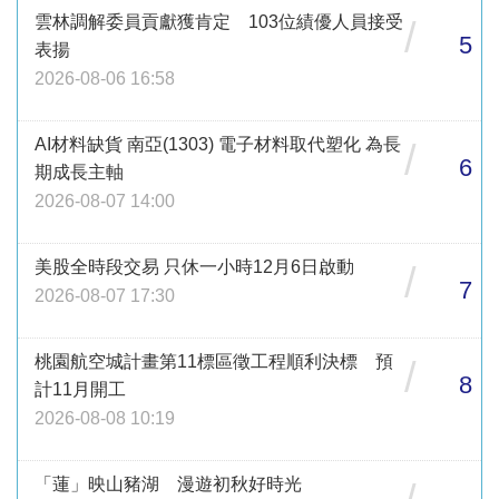
雲林調解委員貢獻獲肯定 103位績優人員接受
/
5
表揚
2026-08-06 16:58
AI材料缺貨 南亞(1303) 電子材料取代塑化 為長
/
6
期成長主軸
2026-08-07 14:00
美股全時段交易 只休一小時12月6日啟動
/
7
2026-08-07 17:30
桃園航空城計畫第11標區徵工程順利決標 預
/
8
計11月開工
2026-08-08 10:19
「蓮」映山豬湖 漫遊初秋好時光