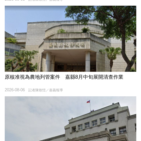
原核准視為農地列管案件 嘉縣8月中旬展開清查作業
2026-08-06
記者陳致愷／嘉義報導