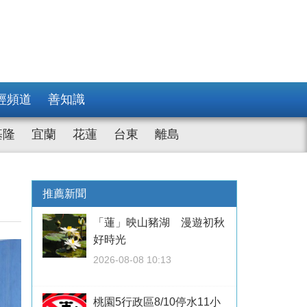
經頻道
善知識
基隆
宜蘭
花蓮
台東
離島
推薦新聞
「蓮」映山豬湖 漫遊初秋
好時光
2026-08-08 10:13
桃園5行政區8/10停水11小