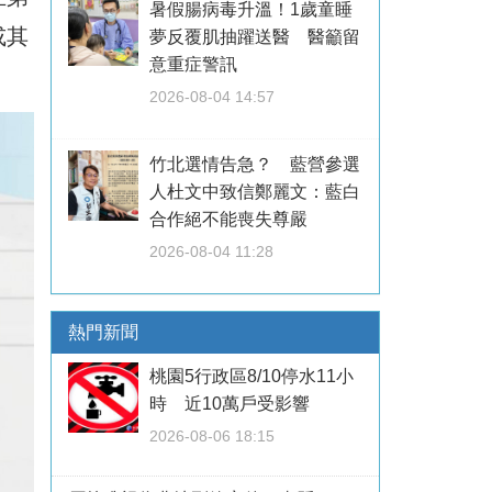
暑假腸病毒升溫！1歲童睡
或其
夢反覆肌抽躍送醫 醫籲留
意重症警訊
2026-08-04 14:57
竹北選情告急？ 藍營參選
人杜文中致信鄭麗文：藍白
合作絕不能喪失尊嚴
2026-08-04 11:28
熱門新聞
桃園5行政區8/10停水11小
時 近10萬戶受影響
2026-08-06 18:15