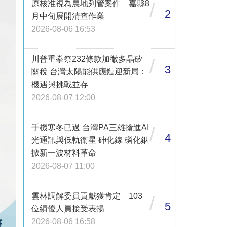
原核准視為農地列管案件 嘉縣8
/
2
月中旬展開清查作業
2026-08-06 16:53
川普重拳祭232條款加徵多晶矽
/
3
關稅 台灣太陽能供應鏈迎新局：
機遇與挑戰並存
2026-08-07 12:00
手機寒冬已過 台灣PA三雄搶進AI
/
4
光通訊與低軌衛星 砷化鎵 磷化銦
掀新一波材料革命
2026-08-07 11:00
雲林調解委員貢獻獲肯定 103
/
5
位績優人員接受表揚
2026-08-06 16:58