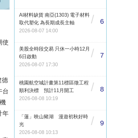
AI材料缺貨 南亞(1303) 電子材料
/
6
取代塑化 為長期成長主軸
2026-08-07 14:00
期使
美股全時段交易 只休一小時12月
/
7
6日啟動
2026-08-07 17:30
建德
桃園航空城計畫第11標區徵工程
/
8
順利決標 預計11月開工
午台
2026-08-08 10:19
機
計年
「蓮」映山豬湖 漫遊初秋好時
/
9
光
2026-08-08 10:13