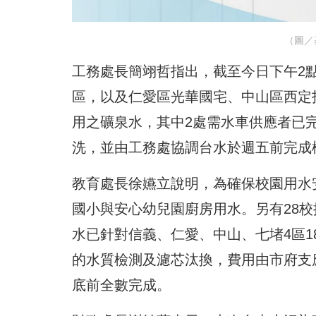
（圖／
工務處長簡翊哲指出，截至今日下午2
區，以及仁愛區光華國宅、中山區西定
用之礦泉水，其中2處需水車供應者已
洗，並由工務處協調台水於週五前完成
教育處長徐嬿立說明，為確保校園用水
國小與安心幼兒園廚房用水。另有28
水已針對信義、仁愛、中山、七堵4區
的水質檢測及濾芯汰換，費用由市府支
底前全數完成。