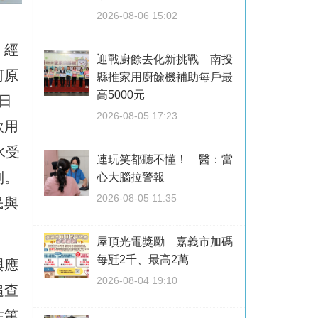
2026-08-06 15:02
。經
迎戰廚餘去化新挑戰 南投
河原
縣推家用廚餘機補助每戶最
高5000元
日
2026-08-05 17:23
飲用
水受
連玩笑都聽不懂！ 醫：當
制。
心大腦拉警報
2026-08-05 11:35
民與
屋頂光電獎勵 嘉義市加碼
每瓩2千、最高2萬
與應
2026-08-04 19:10
追查
在第