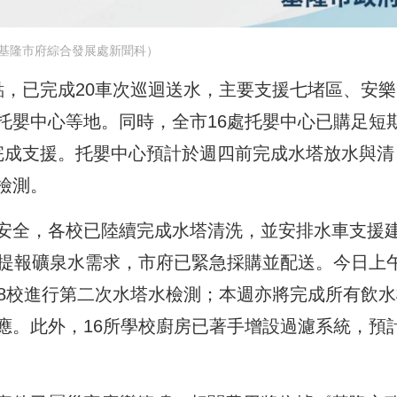
基隆市府綜合發展處新聞科）
點，已完成20車次巡迴送水，主要支援七堵區、安樂
托嬰中心等地。同時，全市16處托嬰中心已購足短
完成支援。托嬰中心預計於週四前完成水塔放水與清
檢測。
安全，各校已陸續完成水塔清洗，並安排水車支援
校提報礦泉水需求，市府已緊急採購並配送。今日上
18校進行第二次水塔水檢測；本週亦將完成所有飲水
應。此外，16所學校廚房已著手增設過濾系統，預