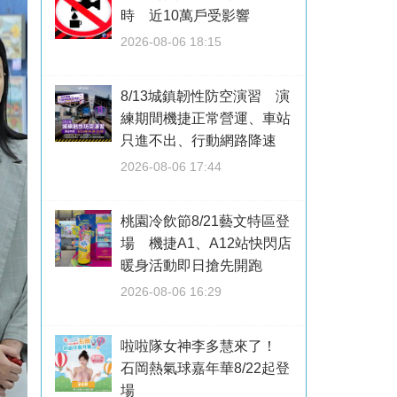
時 近10萬戶受影響
2026-08-06 18:15
8/13城鎮韌性防空演習 演
練期間機捷正常營運、車站
只進不出、行動網路降速
2026-08-06 17:44
桃園冷飲節8/21藝文特區登
場 機捷A1、A12站快閃店
暖身活動即日搶先開跑
2026-08-06 16:29
啦啦隊女神李多慧來了！
石岡熱氣球嘉年華8/22起登
場