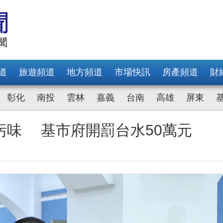
道
旅遊頻道
地方頻道
市場快訊
房產頻道
財
彰化
南投
雲林
嘉義
台南
高雄
屏東
污味 基市府開罰台水50萬元