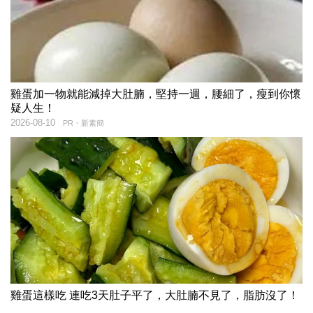
雞蛋加一物就能減掉大肚腩，堅持一週，腰細了，瘦到你懷
疑人生！
2026-08-10
PR・新素簡
雞蛋這樣吃 連吃3天肚子平了，大肚腩不見了，脂肪沒了！