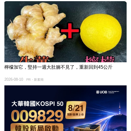
檸檬加它，堅持一週大肚腩不見了，重新回到45公斤
2026-08-10
PR・新素簡