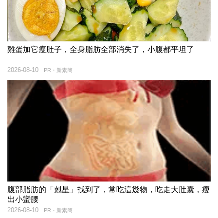
雞蛋加它瘦肚子，全身脂肪全部消失了，小腹都平坦了
2026-08-10
PR・新素簡
腹部脂肪的「剋星」找到了，常吃這幾物，吃走大肚囊，瘦
出小蠻腰
2026-08-10
PR・新素簡