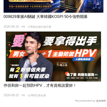
009829掌握AI關鍵 大華韓國KOSPI 50今強勢開募
2026-08-10
PR・大華銀全能行銷方案
伴侶和妳一起預防HPV，才有資格說愛妳！
2026-08-10
PR・台灣癌症基金會
Recommended by