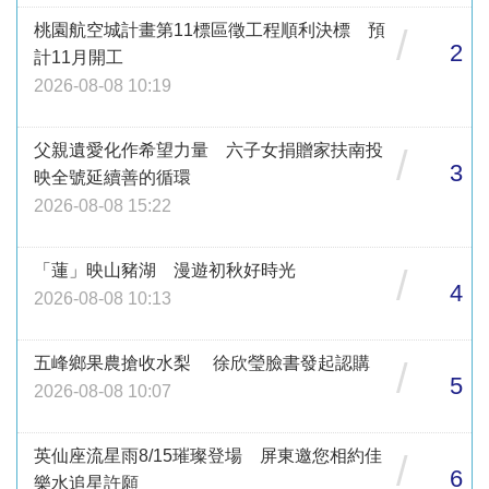
桃園航空城計畫第11標區徵工程順利決標 預
/
2
計11月開工
2026-08-08 10:19
父親遺愛化作希望力量 六子女捐贈家扶南投
/
3
映全號延續善的循環
2026-08-08 15:22
「蓮」映山豬湖 漫遊初秋好時光
/
4
2026-08-08 10:13
五峰鄉果農搶收水梨 徐欣瑩臉書發起認購
/
5
2026-08-08 10:07
英仙座流星雨8/15璀璨登場 屏東邀您相約佳
/
6
樂水追星許願