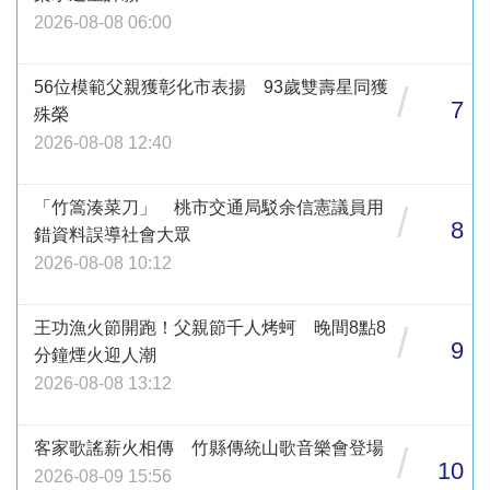
2026-08-08 06:00
56位模範父親獲彰化市表揚 93歲雙壽星同獲
/
7
殊榮
2026-08-08 12:40
「竹篙湊菜刀」 桃市交通局駁余信憲議員用
/
8
錯資料誤導社會大眾
2026-08-08 10:12
王功漁火節開跑！父親節千人烤蚵 晚間8點8
/
9
分鐘煙火迎人潮
2026-08-08 13:12
客家歌謠薪火相傳 竹縣傳統山歌音樂會登場
/
10
2026-08-09 15:56