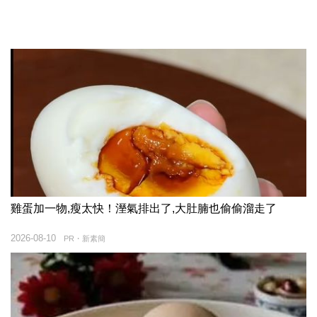
雞蛋加一物,瘦太快！溼氣排出了,大肚腩也偷偷溜走了
2026-08-10
PR・新素簡