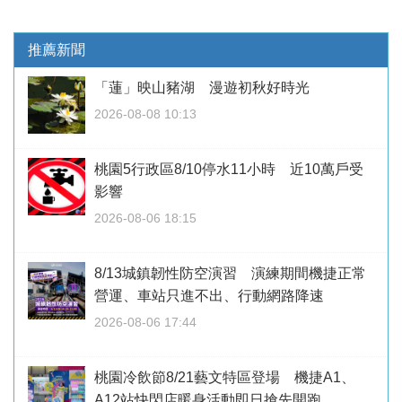
推薦新聞
「蓮」映山豬湖 漫遊初秋好時光
2026-08-08 10:13
桃園5行政區8/10停水11小時 近10萬戶受
影響
2026-08-06 18:15
8/13城鎮韌性防空演習 演練期間機捷正常
營運、車站只進不出、行動網路降速
2026-08-06 17:44
桃園冷飲節8/21藝文特區登場 機捷A1、
A12站快閃店暖身活動即日搶先開跑