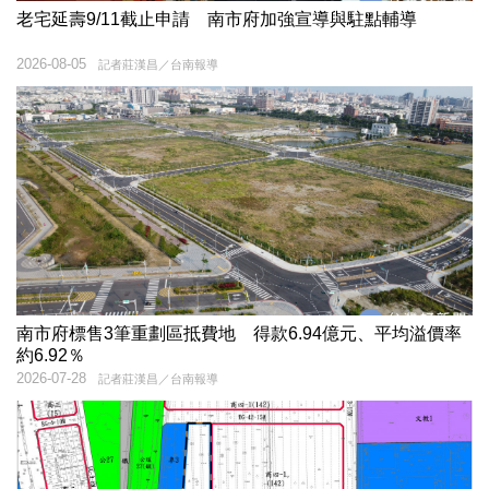
老宅延壽9/11截止申請 南市府加強宣導與駐點輔導
2026-08-05
記者莊漢昌／台南報導
南市府標售3筆重劃區抵費地 得款6.94億元、平均溢價率
約6.92％
2026-07-28
記者莊漢昌／台南報導