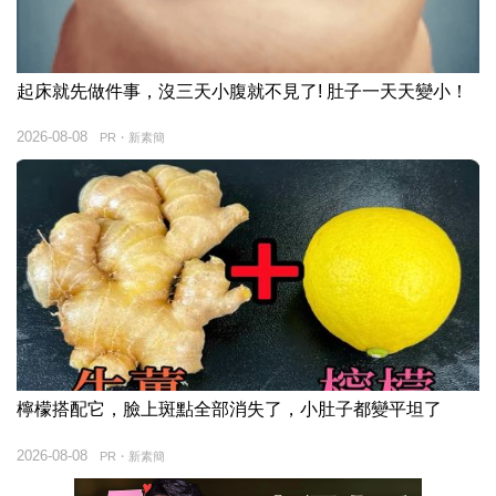
起床就先做件事，沒三天小腹就不見了! 肚子一天天變小！
2026-08-08
PR・新素簡
檸檬搭配它，臉上斑點全部消失了，小肚子都變平坦了
2026-08-08
PR・新素簡