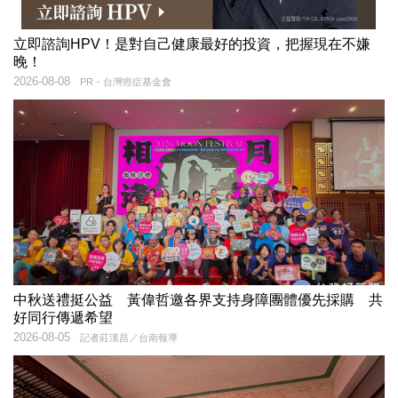
立即諮詢HPV！是對自己健康最好的投資，把握現在不嫌
晚！
2026-08-08
PR・台灣癌症基金會
中秋送禮挺公益 黃偉哲邀各界支持身障團體優先採購 共
好同行傳遞希望
2026-08-05
記者莊漢昌／台南報導