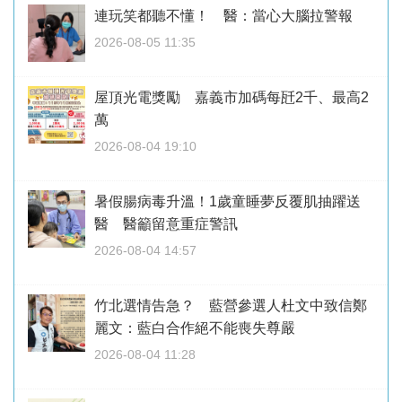
連玩笑都聽不懂！ 醫：當心大腦拉警報
2026-08-05 11:35
屋頂光電獎勵 嘉義市加碼每瓩2千、最高2
萬
2026-08-04 19:10
暑假腸病毒升溫！1歲童睡夢反覆肌抽躍送
醫 醫籲留意重症警訊
2026-08-04 14:57
竹北選情告急？ 藍營參選人杜文中致信鄭
麗文：藍白合作絕不能喪失尊嚴
2026-08-04 11:28