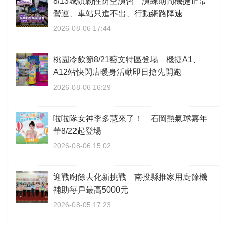
8/13城鎮韌性防空演習 演練期間機捷正常
營運、車站只進不出、行動網路降速
2026-08-06 17:44
桃園冷飲節8/21藝文特區登場 機捷A1、
A12站快閃店暖身活動即日搶先開跑
2026-08-06 16:29
啦啦隊女神李多慧來了！ 石岡熱氣球嘉年
華8/22起登場
2026-08-06 15:02
迎戰廚餘去化新挑戰 南投縣推家用廚餘機
補助每戶最高5000元
2026-08-05 17:23