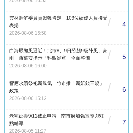
2026-08-06 16:53
雲林調解委員貢獻獲肯定 103位績優人員接受
/
4
表揚
2026-08-06 16:58
白海豚颱風逼近！北市8、9日恐飆9級陣風、豪
/
5
雨 蔣萬安指示「料敵從寬」全面整備
2026-08-06 16:00
響應永續祭祀新風氣 竹市推「新紙錢三燒」
/
6
政策
2026-08-06 15:12
老宅延壽9/11截止申請 南市府加強宣導與駐
/
7
點輔導
2026-08-05 11:27