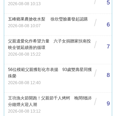
/
5
2026-08-08 10:13
五峰鄉果農搶收水梨 徐欣瑩臉書發起認購
/
6
2026-08-08 10:07
父親遺愛化作希望力量 六子女捐贈家扶南投
/
7
映全號延續善的循環
2026-08-08 15:22
56位模範父親獲彰化市表揚 93歲雙壽星同獲
/
8
殊榮
2026-08-08 12:40
王功漁火節開跑！父親節千人烤蚵 晚間8點8
/
9
分鐘煙火迎人潮
2026-08-08 13:12