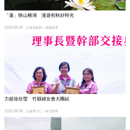
「蓮」映山豬湖 漫遊初秋好時光
2026-08-08
記者黃駿騏／桃園報導
力挺徐欣瑩 竹縣婦女會大團結
2026-08-06
記者季大仁／新竹報導