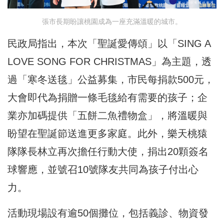
張市長期盼讓桃園成為一座充滿溫暖的城市。
民政局指出，本次「聖誕愛傳頌」以「SING A
LOVE SONG FOR CHRISTMAS」為主題，透
過「寒冬送毯」公益募集，市民每捐款500元，
大會即代為捐贈一條毛毯給有需要的孩子；企
業亦加碼提供「五餅二魚禮物盒」，將溫暖與
盼望在聖誕節送進更多家庭。此外，樂天桃猿
隊隊長林立再次擔任行動大使，捐出20顆簽名
球響應，並號召10號隊友共同為孩子付出心
力。
活動現場設有逾50個攤位，包括義診、物資發