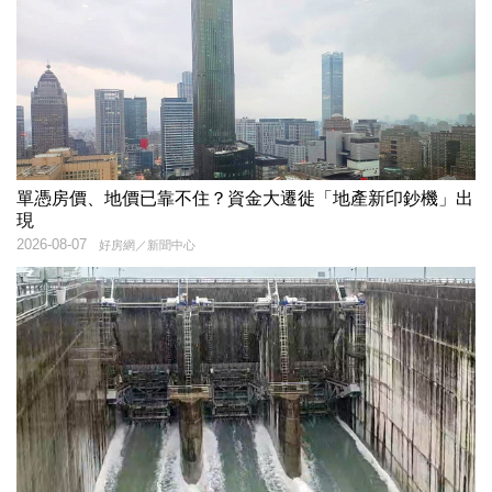
單憑房價、地價已靠不住？資金大遷徙「地產新印鈔機」出
現
2026-08-07
好房網／新聞中心