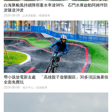
白海豚颱風持續降雨蓄水率達98% 石門水庫啟動阿姆坪防
淤隧道沖淤
2026-08-09
記者黃駿騏／桃園報導
帶小孩放電新去處 「高雄親子遊樂園區」30多項設施暑假
全面免費玩
2026-08-08
地方中心／高雄報導