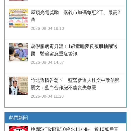
屋頂光電獎勵 嘉義市加碼每瓩2千、最高2
萬
2026-08-04 19:10
暑假腸病毒升溫！1歲童睡夢反覆肌抽躍送
醫 醫籲留意重症警訊
2026-08-04 14:57
竹北選情告急？ 藍營參選人杜文中致信鄭
麗文：藍白合作絕不能喪失尊嚴
2026-08-04 11:28
熱門新聞
桃園5行政區8/10停水11小時 近10萬戶受