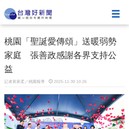
桃園「聖誕愛傳頌」送暖弱勢
家庭 張善政感謝各界支持公
益
記者黃家柔／桃園報導
2025-11-30 10:26