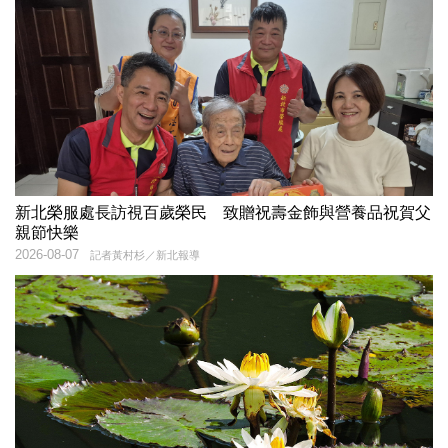
新北榮服處長訪視百歲榮民 致贈祝壽金飾與營養品祝賀父
親節快樂
2026-08-07
記者黃村杉／新北報導