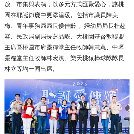
放、市集與表演，以多元方式匯聚愛心，讓桃
園在耶誕節慶中更添溫暖。包括市議員陳美
梅、青年事務局局長侯佳齡 、婦幼局局長杜慈
容、民政局副局長藍品畯、大桃園基督教聯盟
主席暨桃園市府靈糧堂主任牧師韓慧蕙、中壢
靈糧堂主任牧師林宏濱、樂天桃猿棒球隊隊長
林立等均一同出席。