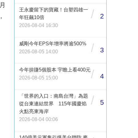
月
王永慶留下的寶藏！台塑四雄一
/
2
，
年狂飆10倍
2026-08-04 16:30
威剛今年EPS年增率將逾500%
/
3
2026-08-05 14:00
今年拚賺5個股本 宇瞻上看400元
/
4
2026-08-05 15:00
「世界的入口：南島台灣」為題
/
5
從台東連結世界 115年國慶焰
火點亮東海岸
2026-08-04 00:06
140億美元軍售引爆美台聯防 麥