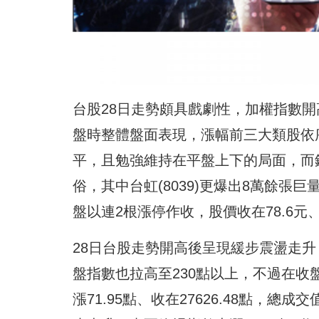
台股28日走勢頗具戲劇性，加權指數開
盤時整體盤面表現，漲幅前三大類股依
平，且勉強維持在平盤上下的局面，而銅
俗，其中台虹(8039)更爆出8萬餘
盤以連2根漲停作收，股價收在78.6元、
28日台股走勢開高後呈現緩步震盪走升
盤指數也拉高至230點以上，不過在收
漲71.95點、收在27626.48點，總