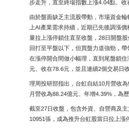
步走升，直至終場指數上漲4.04點、收在2
由於盤面缺乏主流股帶動，市場資金輪
上AI產業需求持續，近期已先後調漲價
量拉上漲停鎖住直至收盤，28日開盤
回打至平盤以下，但買盤力道強勁，帶領
在漲停開合間做小幅理，直到尾盤鎖住漲
元、收在78.6元，並且連續2個交易日
理周投研部指出，台虹自結10月營收為9.
月營收為88.24億元、年增4.39%，
截至27日收盤，包含外資、自營商及主力
10951張，成為推升台虹股當日拉上