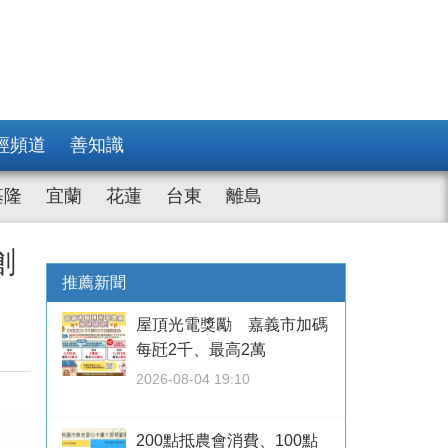
經頻道
善知識
基隆
宜蘭
花蓮
台東
離島
創
推薦新聞
屋頂光電獎勵 嘉義市加碼
每瓩2千、最高2萬
2026-08-04 19:10
200點抵農會消費、100點