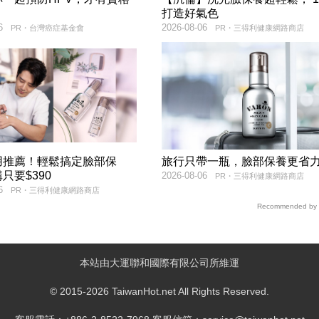
！
打造好氣色
6
2026-08-06
PR・台灣癌症基金會
PR・三得利健康網路商店
用推薦！輕鬆搞定臉部保
旅行只帶一瓶，臉部保養更省
只要$390
2026-08-06
PR・三得利健康網路商店
6
PR・三得利健康網路商店
Recommended by
本站由大運聯和國際有限公司所維運
© 2015-2026 TaiwanHot.net All Rights Reserved.