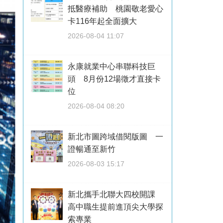
抵醫療補助 桃園敬老愛心
卡116年起全面擴大
2026-08-04 11:07
永康就業中心串聯科技巨
頭 8月份12場徵才直接卡
位
2026-08-04 08:20
新北市圖跨域借閱版圖 一
證暢通至新竹
2026-08-03 15:17
新北攜手北聯大四校開課
高中職生提前進頂尖大學探
索專業