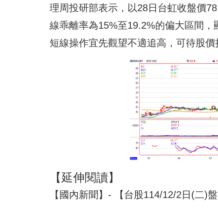
理周投研部表示，以28日台虹收盤價7
線乖離率為15%至19.2%的偏大區
短線操作宜先觀望不適追高，可待股價
【延伸閱讀】
【國內新聞】- 【台股114/12/2日(二