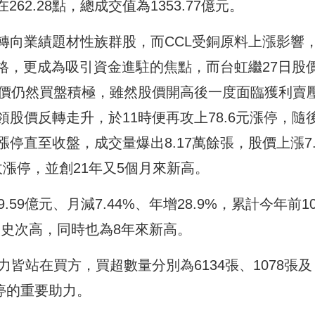
62.28點，總成交值為1353.77億元。
轉向業績題材性族群股，而CCL受銅原料上漲影響
格，更成為吸引資金進駐的焦點，而台虹繼27日股
股價仍然買盤積極，雖然股價開高後一度面臨獲利賣
股價反轉走升，於11時便再攻上78.6元漲停，隨
停直至收盤，成交量爆出8.17萬餘張，股價上漲7.
收漲停，並創21年又5個月來新高。
59億元、月減7.44%、年增28.9%，累計今年前1
為歷史次高，同時也為8年來新高。
皆站在買方，買超數量分別為6134張、1078張及
漲停的重要助力。