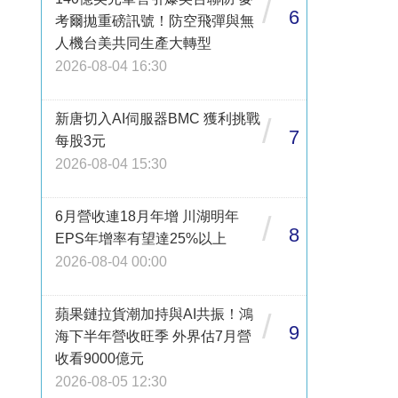
/
6
考爾拋重磅訊號！防空飛彈與無
人機台美共同生產大轉型
2026-08-04 16:30
新唐切入AI伺服器BMC 獲利挑戰
/
7
每股3元
2026-08-04 15:30
6月營收連18月年增 川湖明年
/
8
EPS年增率有望達25%以上
2026-08-04 00:00
蘋果鏈拉貨潮加持與AI共振！鴻
/
9
海下半年營收旺季 外界估7月營
收看9000億元
2026-08-05 12:30