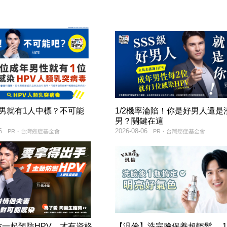
2男就有1人中標？不可能
1/2機率淪陷！你是好男人還是
男？關鍵在這
6
2026-08-06
PR・台灣癌症基金會
PR・台灣癌症基金會
妳一起預防HPV，才有資格
【汎倫】洗完臉保養超輕鬆， 