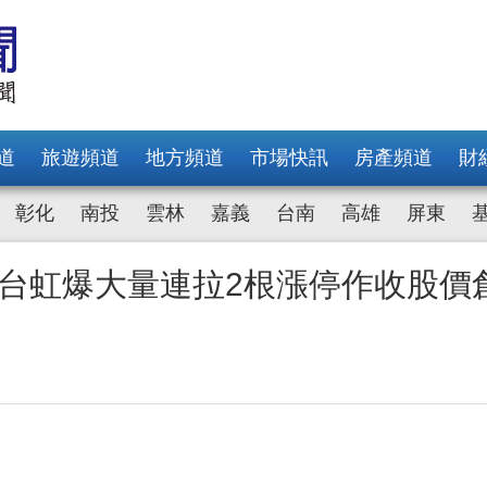
道
旅遊頻道
地方頻道
市場快訊
房產頻道
財
彰化
南投
雲林
嘉義
台南
高雄
屏東
揚 台虹爆大量連拉2根漲停作收股價