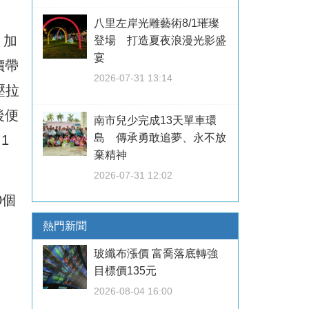
八里左岸光雕藝術8/1璀璨
，加
登場 打造夏夜浪漫光影盛
宴
價帶
2026-07-31 13:14
壓拉
後便
南市兒少完成13天單車環
島 傳承勇敢追夢、永不放
1
棄精神
2026-07-31 12:02
0個
熱門新聞
玻纖布漲價 富喬落底轉強
目標價135元
2026-08-04 16:00