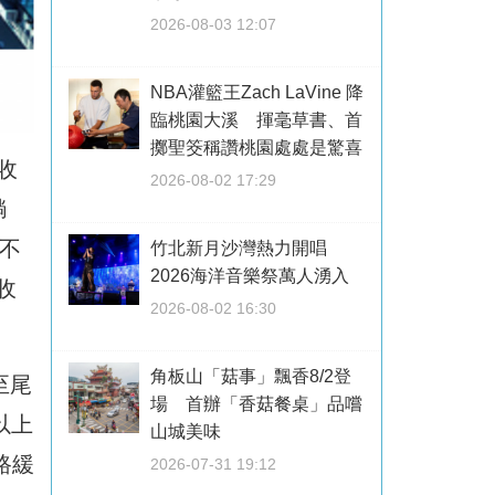
2026-08-03 12:07
NBA灌籃王Zach LaVine 降
臨桃園大溪 揮毫草書、首
擲聖筊稱讚桃園處處是驚喜
收
2026-08-02 17:29
躺
現不
竹北新月沙灣熱力開唱
2026海洋音樂祭萬人湧入
收
2026-08-02 16:30
角板山「菇事」飄香8/2登
至尾
場 首辦「香菇餐桌」品嚐
以上
山城美味
路緩
2026-07-31 19:12