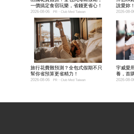
一價搞定食宿玩樂，省錢更省心！
說愛妳
2026-08-06
2026-08-0
PR・Club Med Taiwan
旅行花費難預測？全包式假期不只
宇威愛
幫你省預算更省精力！
養，首購
2026-08-06
2026-08-0
PR・Club Med Taiwan