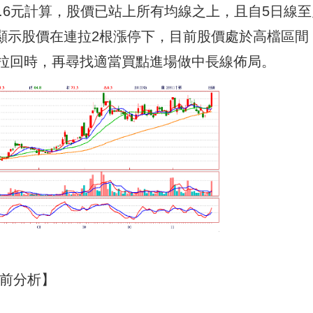
8.6元計算，股價已站上所有均線之上，且自5日線至
間，顯示股價在連拉2根漲停下，目前股價處於高檔區間
拉回時，再尋找適當買點進場做中長線佈局。
)盤前分析】