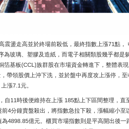
高震盪走高並於終場前殺低，最終指數上漲71點， 
序為玻璃、塑膠及造紙，而電子相關類股幾乎都是
箔基板(CCL)族群股在市場資金轉進下，整體表
張巨量，帶領股價上沖下洗，並於盤中再度攻上漲停，至
上漲7.1元。
，自11時後便維持在上漲 185點上下區間整理，直
盤前4分鐘賣盤殺出，將指數急拉下殺，漲幅縮小至
成交值為4898.85億元。櫃買市場指數則是平高開出後一