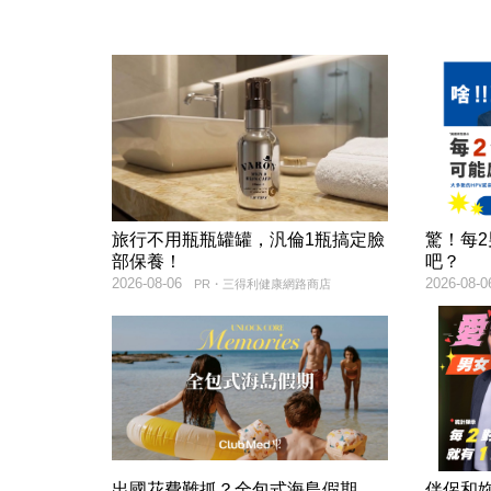
旅行不用瓶瓶罐罐，汎倫1瓶搞定臉
驚！每
部保養！
吧？
2026-08-06
2026-08-0
PR・三得利健康網路商店
出國花費難抓？全包式海島假期，
伴侶和