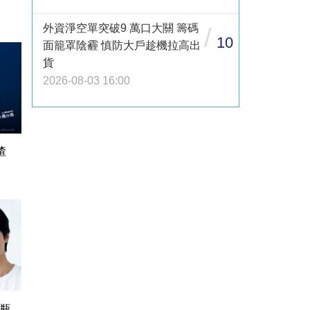
外資淨空單突破9 萬口大關 籌碼
/
10
面籠罩陰霾 慎防大戶趁機拉高出
貨
2026-08-03 16:00
渣
1瓶