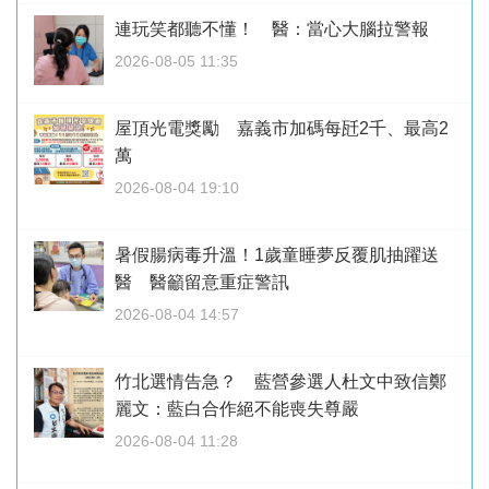
連玩笑都聽不懂！ 醫：當心大腦拉警報
2026-08-05 11:35
屋頂光電獎勵 嘉義市加碼每瓩2千、最高2
萬
2026-08-04 19:10
暑假腸病毒升溫！1歲童睡夢反覆肌抽躍送
醫 醫籲留意重症警訊
2026-08-04 14:57
竹北選情告急？ 藍營參選人杜文中致信鄭
麗文：藍白合作絕不能喪失尊嚴
2026-08-04 11:28