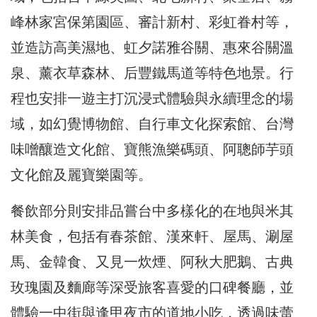
峰林家宮保第園區、審計新村、彩虹眷村等，
並造訪高美濕地、虹夕諾雅谷關、惠來谷關溫
泉、薰衣草森林、后豐鐵馬道等特色地景。行
程也安排一遊主打沉浸式體驗與永續理念的場
域，如幻覺博物館、自行車文化探索館、台灣
味噌釀造文化館、寶熊漁樂碼頭、阿聰師芋頭
文化館及麗寶樂園等。
餐飲部分則安排品嘗台中多樣化的在地與米其
林美食，包括有春茶館、漢來軒、屋馬、涮屋
馬、金韓食、又見一炊煙、阿秋大肥鵝、古典
玫瑰園及麵廊等深受旅客喜愛的口碑餐廳，並
體驗一中街與逢甲夜市的道地小吃，透過味蕾