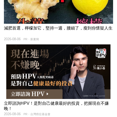
減肥首選，檸檬加它，堅持一週，腰細了，瘦到你懷疑人生
2026-08-06
PR・新素簡
立即諮詢HPV！是對自己健康最好的投資，把握現在不嫌
晚！
2026-08-06
PR・台灣癌症基金會