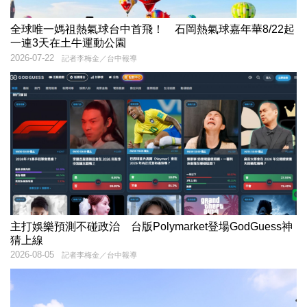
全球唯一媽祖熱氣球台中首飛！ 石岡熱氣球嘉年華8/22起
一連3天在土牛運動公園
2026-07-22
記者李梅金／台中報導
主打娛樂預測不碰政治 台版Polymarket登場GodGuess神
猜上線
2026-08-05
記者李梅金／台中報導