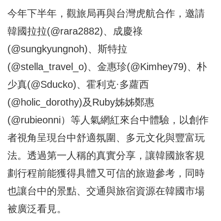
今年下半年，觀旅局再與台灣虎航合作，邀請
韓國拉拉(@rara2882)、成慶祿
(@sungkyungnoh)、斯特拉
(@stella_travel_o)、金惠珍(@Kimhey79)、朴
少真(@Sducko)、霍利克·多蘿西
(@holic_dorothy)及Ruby姊姊鄭惠
(@rubieonni）等人氣網紅來台中體驗，以創作
者視角呈現台中舒適氛圍、多元文化與豐富玩
法。透過第一人稱的真實分享，讓韓國旅客規
劃行程前能獲得具體又可信的旅遊參考，同時
也讓台中的景點、交通與旅宿資源在韓國市場
被廣泛看見。