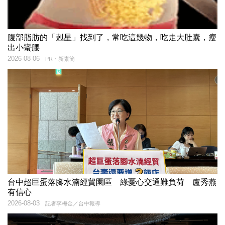
腹部脂肪的「剋星」找到了，常吃這幾物，吃走大肚囊，瘦
出小蠻腰
2026-08-06
PR・新素簡
台中超巨蛋落腳水湳經貿園區 綠憂心交通難負荷 盧秀燕
有信心
2026-08-03
記者李梅金／台中報導