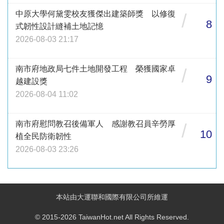
中原大學何黛雯校友獲傑出建築師獎 以修復
/
8
式韌性設計縫補土地記憶
2026-08-03 21:17
南市府地政局七件土地開發工程 榮獲國家卓
/
9
越建設獎
2026-08-04 11:02
南市府慰問教召後備軍人 感謝教召員辛勞厚
/
10
植全民防衛韌性
2026-08-03 23:26
本站由大運聯和國際有限公司所維運
© 2015-2026 TaiwanHot.net All Rights Reserved.