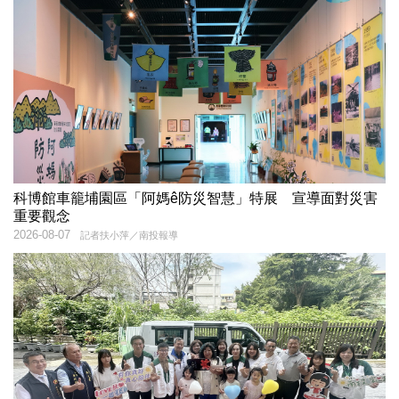
科博館車籠埔園區「阿媽ê防災智慧」特展 宣導面對災害
重要觀念
2026-08-07
記者扶小萍／南投報導