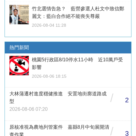
竹北選情告急？ 藍營參選人杜文中致信鄭
麗文：藍白合作絕不能喪失尊嚴
2026-08-04 11:28
熱門新聞
桃園5行政區8/10停水11小時 近10萬戶受
影響
2026-08-06 18:15
大林蒲遷村進度穩健推進 安置地街廓道路成
/
2
型
2026-08-06 07:20
原核准視為農地列管案件 嘉縣8月中旬展開清
/
3
查作業