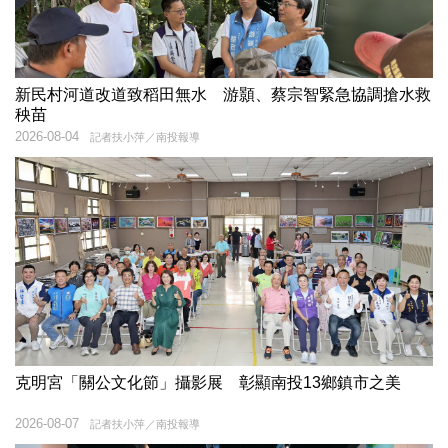
新民村河道改道致稻田無水 游顥、蔡宗智緊急協調搶水救
秧苗
2026-08-04
記者扶小萍／南投報導
克明宮「關公文化節」攝影展 彰顯南投13鄉鎮市之美
2026-08-07
記者扶小萍／南投報導