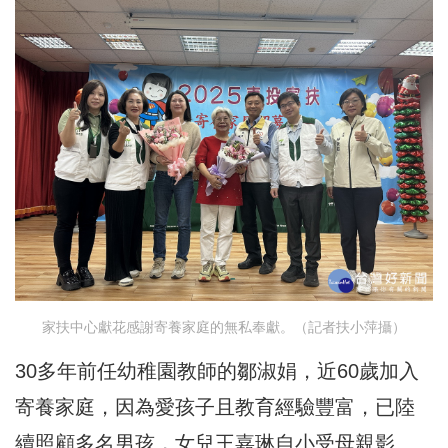
家扶中心獻花感謝寄養家庭的無私奉獻。（記者扶小萍攝）
30多年前任幼稚園教師的鄒淑娟，近60歲加入
寄養家庭，因為愛孩子且教育經驗豐富，已陸
續照顧多名男孩，女兒王嘉琳自小受母親影