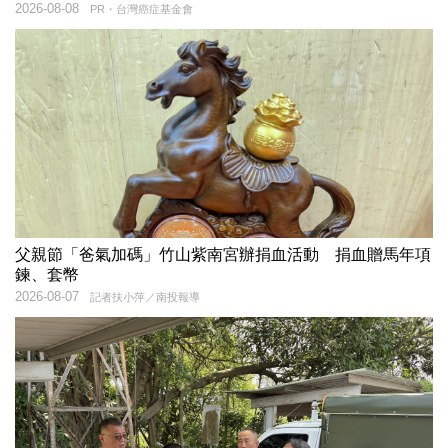
2026-08-08
PR・台灣癌症基金會
父親節「爸氣加碼」竹山紫南宮辦捐血活動 捐血贈馬年項
鍊、套幣
2026-08-07
記者扶小萍／南投報導