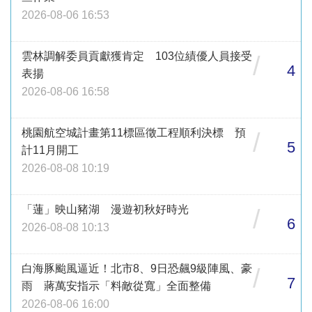
2026-08-06 16:53
雲林調解委員貢獻獲肯定 103位績優人員接受
/
4
表揚
2026-08-06 16:58
桃園航空城計畫第11標區徵工程順利決標 預
/
5
計11月開工
2026-08-08 10:19
「蓮」映山豬湖 漫遊初秋好時光
/
6
2026-08-08 10:13
白海豚颱風逼近！北市8、9日恐飆9級陣風、豪
/
7
雨 蔣萬安指示「料敵從寬」全面整備
2026-08-06 16:00