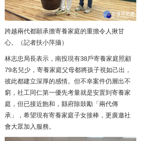
跨越兩代都願承擔寄養家庭的重擔令人揪甘
心。（記者扶小萍攝）
林志忠局長表示，南投現有38戶寄養家庭照顧
79名兒少，寄養家庭父母都將孩子視如己出，
彼此都建立深厚的感情。但不幸案件仍層出不
窮，社工同仁第一優先考量就是安置到寄養家
庭，但已接近飽和，縣府除鼓勵「兩代傳
承」，希望現有寄養家庭子女接棒，更廣邀社
會大眾加入服務。