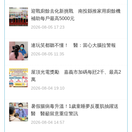
迎戰廚餘去化新挑戰 南投縣推家用廚餘機
補助每戶最高5000元
2026-08-05 17:23
連玩笑都聽不懂！ 醫：當心大腦拉警報
2026-08-05 11:35
屋頂光電獎勵 嘉義市加碼每瓩2千、最高2
萬
2026-08-04 19:10
暑假腸病毒升溫！1歲童睡夢反覆肌抽躍送
醫 醫籲留意重症警訊
2026-08-04 14:57