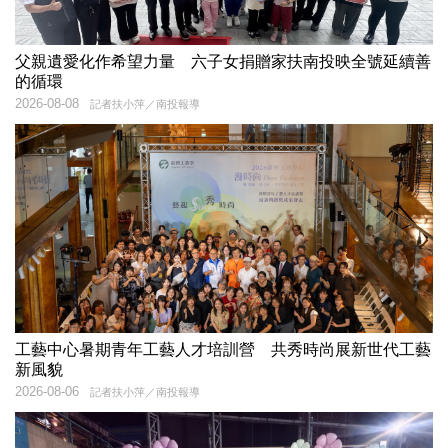
父親遺愛化作希望力量 六子女捐贈家扶南投映全號延續善
的循環
2026-08-08
記者扶小萍／南投報導
工藝中心暑期青年工藝人才培訓營 共秀時尚展新世代工藝
新風貌
2026-08-06
記者扶小萍／南投報導