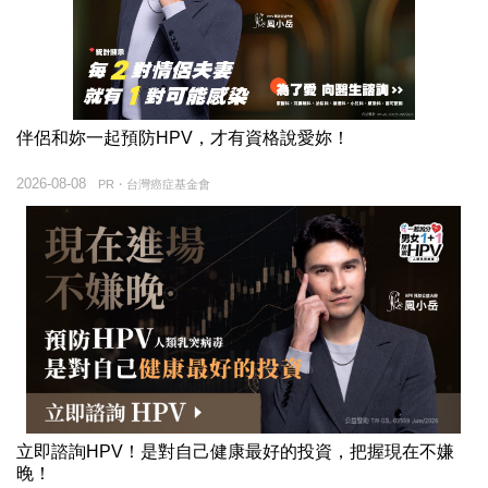
伴侶和妳一起預防HPV，才有資格說愛妳！
2026-08-08
PR・台灣癌症基金會
立即諮詢HPV！是對自己健康最好的投資，把握現在不嫌
晚！