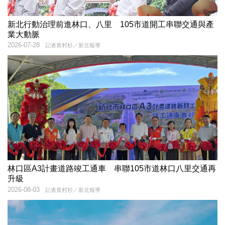
新北行動治理前進林口、八里 105市道開工串聯交通與產
業大動脈
2026-07-28
記者黃村杉／新北報導
林口區A3計畫道路竣工通車 串聯105市道林口八里交通再
升級
2026-08-03
記者黃村杉／新北報導