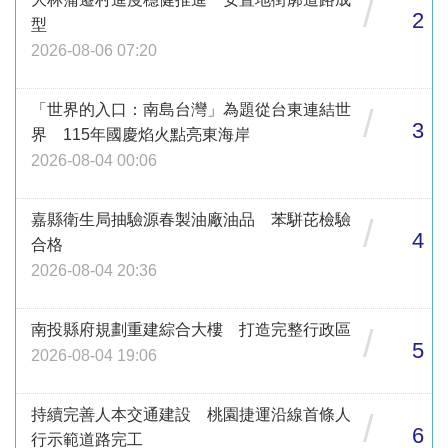
/
2
型
2026-08-06 07:20
「世界的入口：南島台灣」為題從台東連結世
/
3
界 115年國慶焰火點亮東海岸
2026-08-04 00:06
嘉縣衛生局抽驗源春製油廠油品 苯駢芘檢驗
/
4
合格
2026-08-04 20:36
南投縣府規劃重建綜合大樓 打造完整行政區
/
5
2026-08-04 19:06
持續完善人本交通建設 桃園捷運沿線首條人
/
6
行示範道路完工