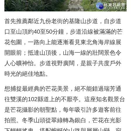
首先推薦鄰近九份老街的基隆山步道，自步道
口至山頂約40至50分鐘，步道沿線被滿滿的芒
花包圍，一路向上能逐漸看見東北角海岸線展
開眼前；抵達山頂後，山海一線的壯闊景色令
人心曠神怡。步道視野廣闊，是親子共度戶外
時光的絕佳地點。
想捕捉最經典的芒花美景，絕不能錯過瑞芳通
往雙溪的102縣道上的不厭亭。這座知名觀景台
是芒花攝影的朝聖點，每年吸引許多遊客前往
拍照。冬季山頭從翠綠轉為銀白，芒花在光影
下輕輕搖曳，搭配蜿蜒的山路與層層山巒，宛