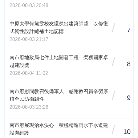
2026-08-03 20:48
中原大學何黛雯校友獲傑出建築師獎 以修復
/
7
式韌性設計縫補土地記憶
2026-08-03 21:17
南市府地政局七件土地開發工程 榮獲國家卓
/
8
越建設獎
2026-08-04 11:02
南市府慰問教召後備軍人 感謝教召員辛勞厚
/
9
植全民防衛韌性
2026-08-03 23:26
南市府展現治水決心 積極精進雨水下水道建
/
10
設與維護