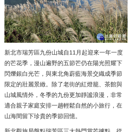
新北市瑞芳區九份山城自11月起迎來一年一度
的芒花季，漫山遍野的五節芒仍在陽光照耀下
閃爍銀白光芒，與東北角蔚藍海景交織成季節
限定的壯麗景緻。除了老街的紅燈籠、茶館與
山城風情外，冬季的九份更加靜謐浪漫，非常
適合親子家庭安排一趟輕鬆自然的小旅行，在
山海間留下珍貴的季節回憶。
新北觀旅局盤點瑞芳區三大熱門賞芒據點，從