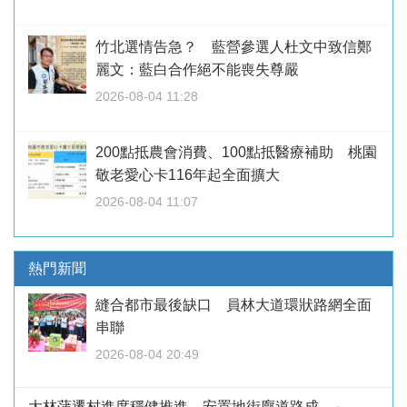
竹北選情告急？ 藍營參選人杜文中致信鄭
麗文：藍白合作絕不能喪失尊嚴
2026-08-04 11:28
200點抵農會消費、100點抵醫療補助 桃園
敬老愛心卡116年起全面擴大
2026-08-04 11:07
熱門新聞
縫合都市最後缺口 員林大道環狀路網全面
串聯
2026-08-04 20:49
大林蒲遷村進度穩健推進 安置地街廓道路成