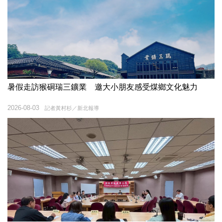
暑假走訪猴硐瑞三鑛業 邀大小朋友感受煤鄉文化魅力
2026-08-03
記者黃村杉／新北報導