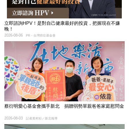
立即諮詢HPV！是對自己健康最好的投資，把握現在不嫌
晚！
2026-08-06
PR・台灣癌症基金會
蔡衍明愛心基金會攜手新北 捐贈弱勢單親爸爸家庭慰問金
2026-08-03
記者黃村杉／新北報導