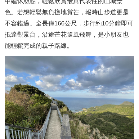
中繼休憩點，輕鬆欣賞最具代表性的山城景
色。若想輕鬆無負擔地賞芒，報時山步道更是
不容錯過。全長僅166公尺，步行約10分鐘即可
抵達觀景台，沿途芒花隨風飛舞，是小朋友也
能輕鬆完成的親子路線。