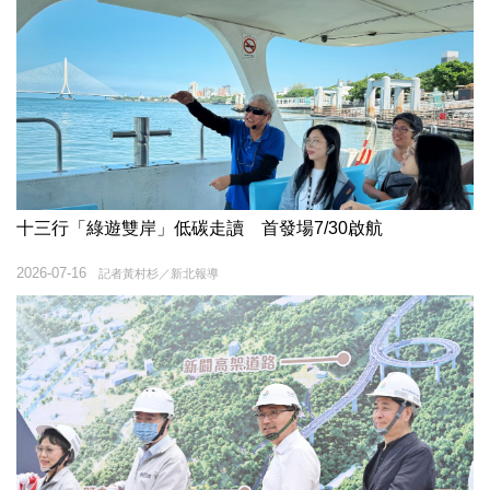
十三行「綠遊雙岸」低碳走讀 首發場7/30啟航
2026-07-16
記者黃村杉／新北報導