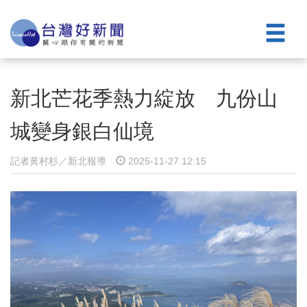
新北芒花季熱力綻放 九份山
城變身銀白仙境
記者黃村杉／新北報導
2025-11-27 12:15