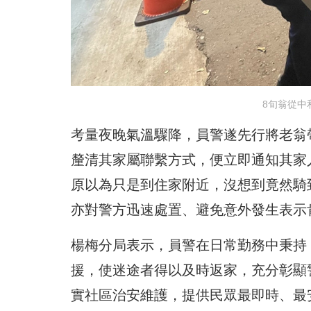
8旬翁從中
考量夜晚氣溫驟降，員警遂先行將老翁
釐清其家屬聯繫方式，便立即通知其家
原以為只是到住家附近，沒想到竟然騎
亦對警方迅速處置、避免意外發生表示
楊梅分局表示，員警在日常勤務中秉持
援，使迷途者得以及時返家，充分彰顯
實社區治安維護，提供民眾最即時、最