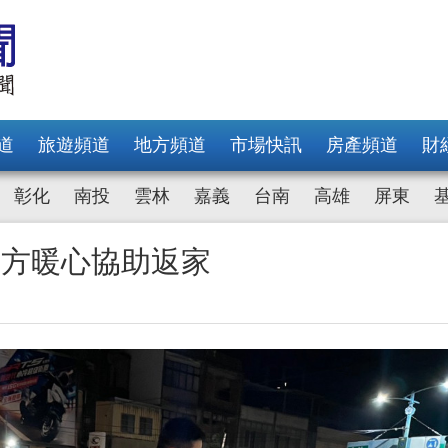
道
旅遊頻道
地方頻道
市場快訊
房產頻道
財
彰化
南投
雲林
嘉義
台南
高雄
屏東
警方暖心協助返家