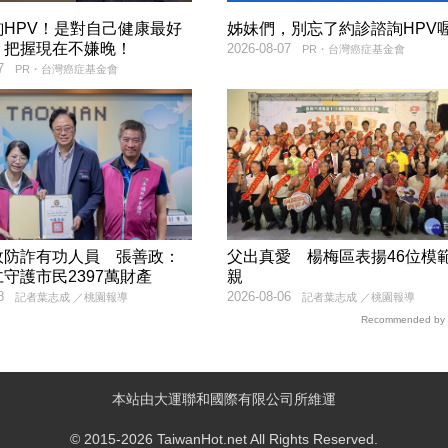
詢HPV！是對自己健康最好
姊妹們，別忘了約診諮詢HPV喔
，把握現在不嫌晚！
2026-08-07
PR・台灣癌症基金會
7
PR・台灣癌症基金會
政防詐有功人員 張善政：
父出真愛 楊梅區表揚46位模
守護市民2397萬財產
親
8
2026-08-06
記者葉志成 ／桃園報導
記者葉志成 ／桃園報導
Recommended by
本站由大運聯和國際有限公司所維運
© 2015-2026 TaiwanHot.net All Rights Reserved.