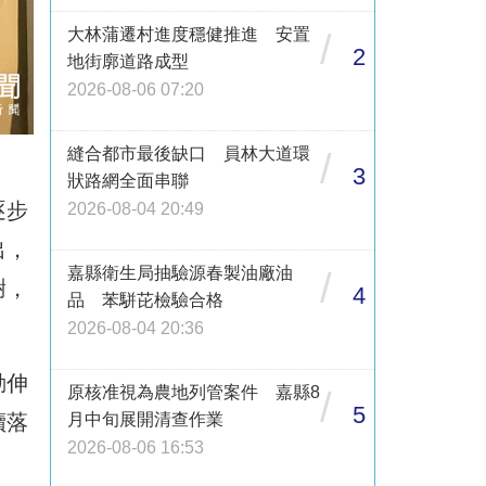
大林蒲遷村進度穩健推進 安置
/
2
地街廓道路成型
2026-08-06 07:20
縫合都市最後缺口 員林大道環
/
3
狀路網全面串聯
逐步
2026-08-04 20:49
出，
嘉縣衛生局抽驗源春製油廠油
/
謝，
4
品 苯駢芘檢驗合格
2026-08-04 20:36
動伸
原核准視為農地列管案件 嘉縣8
/
5
續落
月中旬展開清查作業
2026-08-06 16:53