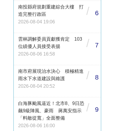
南投縣府規劃重建綜合大樓 打
/
6
造完整行政區
2026-08-04 19:06
雲林調解委員貢獻獲肯定 103
/
7
位績優人員接受表揚
2026-08-06 16:58
南市府展現治水決心 積極精進
/
8
雨水下水道建設與維護
2026-08-04 20:52
白海豚颱風逼近！北市8、9日恐
/
9
飆9級陣風、豪雨 蔣萬安指示
「料敵從寬」全面整備
2026-08-06 16:00