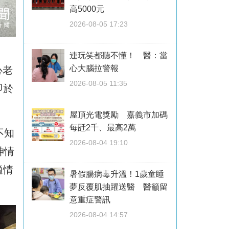
高5000元
2026-08-05 17:23
連玩笑都聽不懂！ 醫：當
心大腦拉警報
心老
2026-08-05 11:35
即於
屋頂光電獎勵 嘉義市加碼
每瓩2千、最高2萬
不知
2026-08-04 19:10
神情
適情
暑假腸病毒升溫！1歲童睡
夢反覆肌抽躍送醫 醫籲留
意重症警訊
2026-08-04 14:57