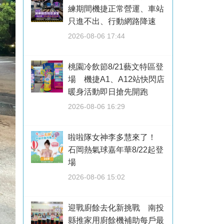
練期間機捷正常營運、車站
只進不出、行動網路降速
2026-08-06 17:44
桃園冷飲節8/21藝文特區登
場 機捷A1、A12站快閃店
暖身活動即日搶先開跑
2026-08-06 16:29
啦啦隊女神李多慧來了！
石岡熱氣球嘉年華8/22起登
場
2026-08-06 15:02
迎戰廚餘去化新挑戰 南投
縣推家用廚餘機補助每戶最