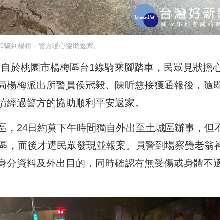
和騎到楊梅，警方暖心協助返家。
，獨自於桃園市楊梅區台1線騎乘腳踏車，民眾見狀擔
局楊梅派出所警員侯冠毅、陳昕慈接獲通報後，隨
續經過警方的協助順利平安返家。
區，24日約莫下午時間獨自外出至土城區辦事，但
梅區，而後才遭民眾發現並報案。員警到場察覺老翁
身分資料及外出目的，同時確認有無受傷或身體不