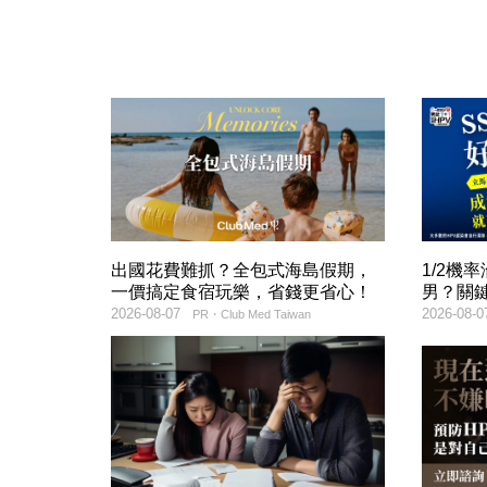
出國花費難抓？全包式海島假期，
1/2機
一價搞定食宿玩樂，省錢更省心！
男？關
2026-08-07
2026-08-0
PR・Club Med Taiwan