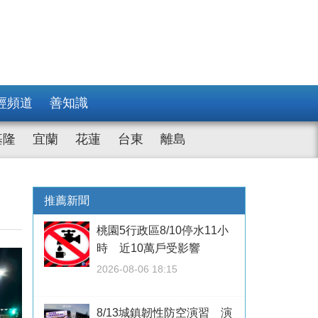
經頻道
善知識
基隆
宜蘭
花蓮
台東
離島
推薦新聞
桃園5行政區8/10停水11小
時 近10萬戶受影響
2026-08-06 18:15
8/13城鎮韌性防空演習 演