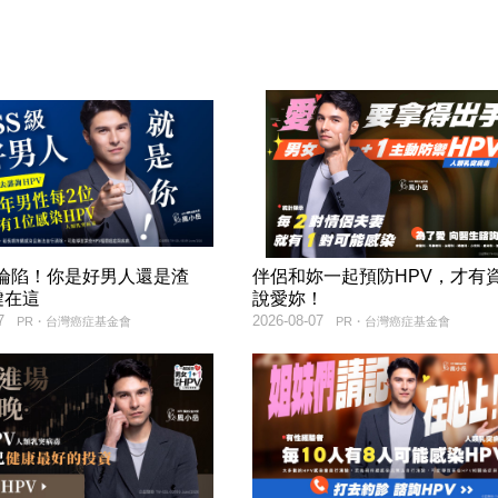
率淪陷！你是好男人還是渣
伴侶和妳一起預防HPV，才有
鍵在這
說愛妳！
7
2026-08-07
PR・台灣癌症基金會
PR・台灣癌症基金會