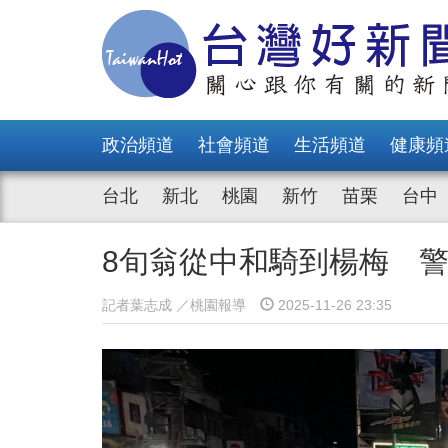
政治頻道
社會頻道
生活頻道
健康頻
台北
新北
桃園
新竹
苗栗
台中
8旬翁從中和騎到楊梅 
記者葉志成 ／桃園報導
2025-11-26 23:35