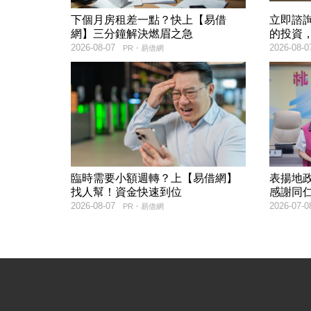
下個月房租差一點？快上【易借
立即諮
網】三分鐘解決燃眉之急
的投資
2026-08-07
2026-08-0
PR・易借網
臨時需要小額週轉？上【易借網】
表揚地
找人幫！資金快速到位
感謝同仁
2026-08-07
2026-07-0
PR・易借網