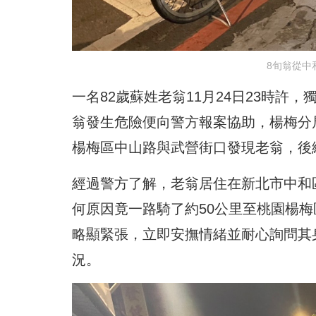
8旬翁從中
一名82歲蘇姓老翁11月24日23時許
翁發生危險便向警方報案協助，楊梅分
楊梅區中山路與武營街口發現老翁，後
經過警方了解，老翁居住在新北市中和
何原因竟一路騎了約50公里至桃園楊
略顯緊張，立即安撫情緒並耐心詢問其
況。