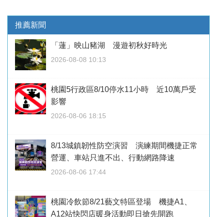
推薦新聞
「蓮」映山豬湖 漫遊初秋好時光
2026-08-08 10:13
桃園5行政區8/10停水11小時 近10萬戶受
影響
2026-08-06 18:15
8/13城鎮韌性防空演習 演練期間機捷正常
營運、車站只進不出、行動網路降速
2026-08-06 17:44
桃園冷飲節8/21藝文特區登場 機捷A1、
A12站快閃店暖身活動即日搶先開跑