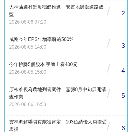
大林蒲遷村進度穩健推進 安置地街廓道路成
/
2
型
2026-08-06 07:20
威剛今年EPS年增率將逾500%
/
3
2026-08-05 14:00
今年拚賺5個股本 宇瞻上看400元
/
4
2026-08-05 15:00
原核准視為農地列管案件 嘉縣8月中旬展開清
/
5
查作業
2026-08-06 16:53
雲林調解委員貢獻獲肯定 103位績優人員接受
/
6
表揚