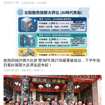
2026-07-29
記者孫詩蘋／台中報導
散熱四雄評價大比拼 雙鴻PE僅27倍嚴重被低估，下半年強
烈看好展開大反彈追趕奇鋐！
2026-08-06
理財周刊／新聞中心