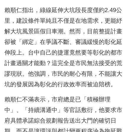
賴順仁指出，綠線延伸大坑段長度僅約2.49公
里，建設條件單純且不僅是在地需求，更能紓
解大坑風景區假日車潮。然而，目前整提計畫
卻被「綁定」在爭議不斷、審議緩慢的彰化延
伸段上。台中自己的捷運竟然要等彰化的都市
計畫過關才能動？這完全是市民無法接受的荒
謬現狀。他強調，市民的耐心有限，不能讓大
坑的發展因為彰化的行政效率而被迫陪榜。
賴順仁不滿表示，市府總是已「積極辦理
中」、「持續溝通中」等官話敷衍，他要求市
府具體承諾綜合規劃報告送出大門的確切日
期，而不是讓環評與都計變更程序淪為拖延戰