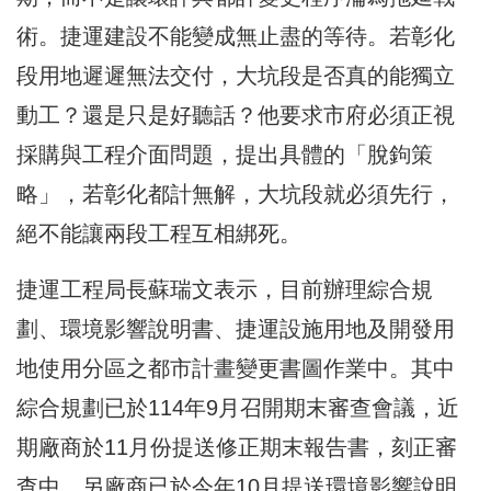
術。捷運建設不能變成無止盡的等待。若彰化
段用地遲遲無法交付，大坑段是否真的能獨立
動工？還是只是好聽話？他要求市府必須正視
採購與工程介面問題，提出具體的「脫鉤策
略」，若彰化都計無解，大坑段就必須先行，
絕不能讓兩段工程互相綁死。
捷運工程局長蘇瑞文表示，目前辦理綜合規
劃、環境影響說明書、捷運設施用地及開發用
地使用分區之都市計畫變更書圖作業中。其中
綜合規劃已於114年9月召開期末審查會議，近
期廠商於11月份提送修正期末報告書，刻正審
查中。另廠商已於今年10月提送環境影響說明