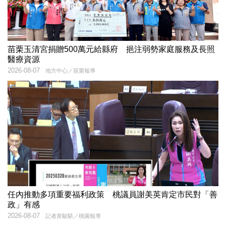
苗栗玉清宮捐贈500萬元給縣府 挹注弱勢家庭服務及長照
醫療資源
2026-08-07
地方中心／苗栗報導
任內推動多項重要福利政策 桃議員謝美英肯定市民對「善
政」有感
2026-08-07
記者黃駿騏／桃園報導