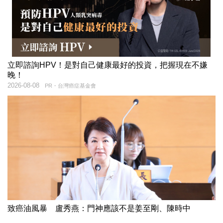
立即諮詢HPV！是對自己健康最好的投資，把握現在不嫌
晚！
2026-08-08
PR・台灣癌症基金會
致癌油風暴 盧秀燕：門神應該不是姜至剛、陳時中