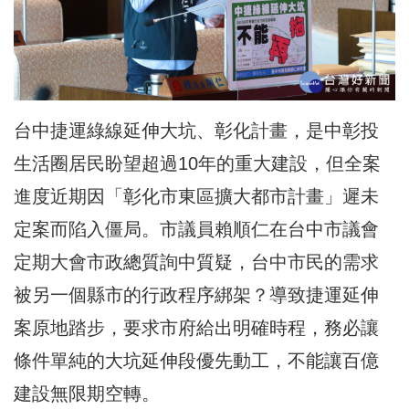
台中捷運綠線延伸大坑、彰化計畫，是中彰投
生活圈居民盼望超過10年的重大建設，但全案
進度近期因「彰化市東區擴大都市計畫」遲未
定案而陷入僵局。市議員賴順仁在台中市議會
定期大會市政總質詢中質疑，台中市民的需求
被另一個縣市的行政程序綁架？導致捷運延伸
案原地踏步，要求市府給出明確時程，務必讓
條件單純的大坑延伸段優先動工，不能讓百億
建設無限期空轉。