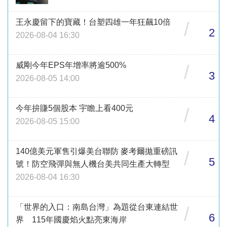
王永慶留下的寶藏！台塑四雄一年狂飆10倍
/
2
2026-08-04 16:30
威剛今年EPS年增率將逾500%
/
3
2026-08-05 14:00
今年拚賺5個股本 宇瞻上看400元
/
4
2026-08-05 15:00
140億美元軍售引爆美台聯防 麥考爾拋重磅訊
/
5
號！防空飛彈與無人機台美共同生產大轉型
2026-08-04 16:30
「世界的入口：南島台灣」為題從台東連結世
/
6
界 115年國慶焰火點亮東海岸