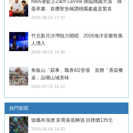
NBA灌籃王Zach LaVine 降臨桃園大溪 揮
毫草書、首擲聖筊稱讚桃園處處是驚喜
2026-08-02 17:29
竹北新月沙灣熱力開唱 2026海洋音樂祭萬
人湧入
2026-08-02 16:30
角板山「菇事」飄香8/2登場 首辦「香菇餐
桌」品嚐山城美味
2026-07-31 19:12
熱門新聞
玻纖布漲價 富喬落底轉強 目標價135元
2026-08-04 16:00