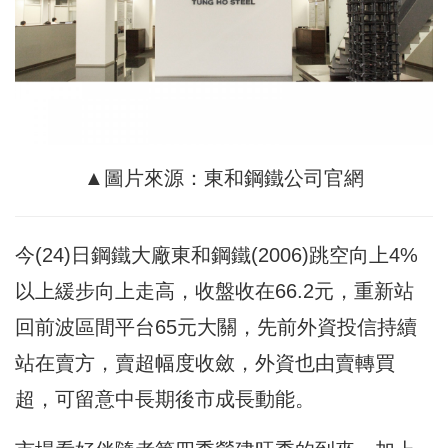
▲圖片來源：東和鋼鐵公司官網
今(24)日鋼鐵大廠東和鋼鐵(2006)跳空向上4%
以上緩步向上走高，收盤收在66.2元，重新站
回前波區間平台65元大關，先前外資投信持續
站在賣方，賣超幅度收斂，外資也由賣轉買
超，可留意中長期後市成長動能。