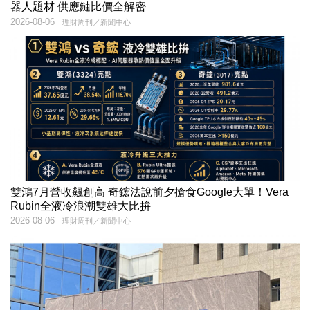
器人題材 供應鏈比價全解密
2026-08-06
理財周刊／新聞中心
雙鴻7月營收飆創高 奇鋐法說前夕搶食Google大單！Vera
Rubin全液冷浪潮雙雄大比拚
2026-08-06
理財周刊／新聞中心