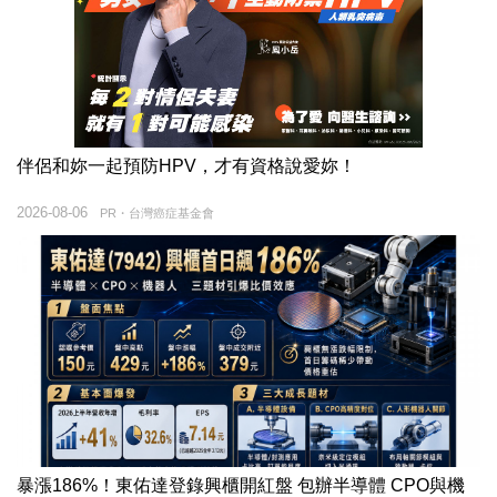
伴侶和妳一起預防HPV，才有資格說愛妳！
2026-08-06
PR・台灣癌症基金會
暴漲186%！東佑達登錄興櫃開紅盤 包辦半導體 CPO與機