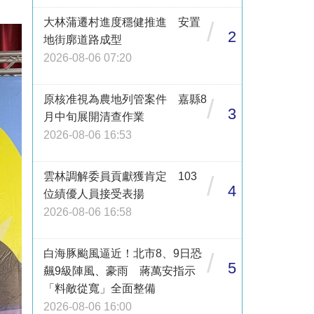
大林蒲遷村進度穩健推進 安置
/
2
地街廓道路成型
2026-08-06 07:20
原核准視為農地列管案件 嘉縣8
/
3
月中旬展開清查作業
2026-08-06 16:53
雲林調解委員貢獻獲肯定 103
/
4
位績優人員接受表揚
2026-08-06 16:58
白海豚颱風逼近！北市8、9日恐
/
5
飆9級陣風、豪雨 蔣萬安指示
「料敵從寬」全面整備
2026-08-06 16:00