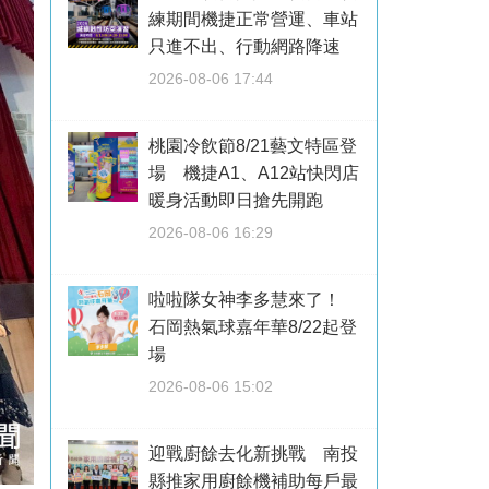
練期間機捷正常營運、車站
只進不出、行動網路降速
2026-08-06 17:44
桃園冷飲節8/21藝文特區登
場 機捷A1、A12站快閃店
暖身活動即日搶先開跑
2026-08-06 16:29
啦啦隊女神李多慧來了！
石岡熱氣球嘉年華8/22起登
場
2026-08-06 15:02
迎戰廚餘去化新挑戰 南投
縣推家用廚餘機補助每戶最