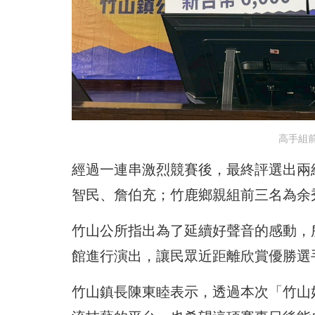
高手組
經過一連串激烈競賽後，最終評選出兩
智民、詹伯充；竹鹿鄉親組前三名為余
竹山公所指出為了延續好聲音的感動，所
館進行演出，讓民眾近距離欣賞優勝選
竹山鎮長陳東睦表示，透過本次「竹山