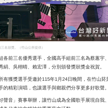
前三名頒獎。（竹山公所提供）
組各前三名優秀選手，全國高手組前三名為蔡蕙宇
秀絹、吳栩晴、賴宏澤，分別頒發獎狀獎金祝賀。
有獲獎選手受邀於115年1月24日晚間，在竹山菸
手的精彩演唱，也讓選手與鄉親們分享更多好歌聲
好聲音」賽事舉辦，讓竹山成為全國歌手展現自我