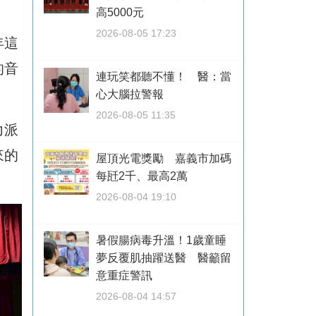
高5000元
2026-08-05 17:23
年這
的音
連玩笑都聽不懂！ 醫：當
心大腦拉警報
2026-08-05 11:35
力派
來的
屋頂光電獎勵 嘉義市加碼
每瓩2千、最高2萬
2026-08-04 19:10
暑假腸病毒升溫！1歲童睡
夢反覆肌抽躍送醫 醫籲留
意重症警訊
2026-08-04 14:57