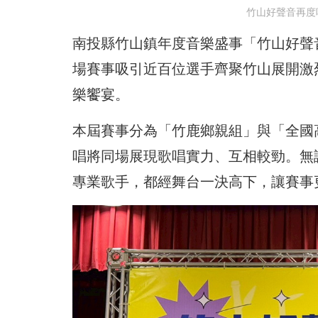
竹山好聲音再度
南投縣竹山鎮年度音樂盛事「竹山好聲
場賽事吸引近百位選手齊聚竹山展開激
樂饗宴。
本屆賽事分為「竹鹿鄉親組」與「全國
唱將同場展現歌唱實力、互相較勁。無
專業歌手，都經舞台一決高下，讓賽事