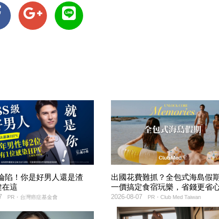
率淪陷！你是好男人還是渣
出國花費難抓？全包式海島假
鍵在這
一價搞定食宿玩樂，省錢更省
7
2026-08-07
PR・台灣癌症基金會
PR・Club Med Taiwan