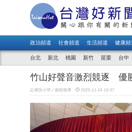
政治頻道
社會頻道
生活頻道
健康頻
台北
新北
桃園
新竹
苗栗
台中
竹山好聲音激烈競逐 優
記者扶小萍／南投報導
2025-11-24 10:37