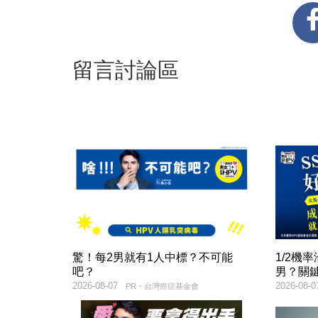
留言討論區
驚！每2男就有1人中標？不可能
1/2機
吧？
男？關
2026-08-07
2026-08-0
PR・台灣癌症基金會