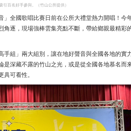
吸引百名好手參與。（竹山公所提供）
音」全國歌唱比賽日前在公所大禮堂熱力開唱！今
烈角逐，現場強棒雲集亮點不斷，帶給鄉親最精彩
高手組」兩大組別，讓在地好聲音與全國各地的實
論是深藏不露的竹山之光，或是從全國各地慕名而
更具可看性。