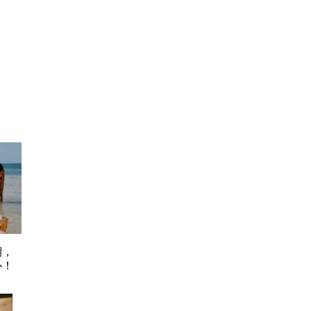
期，
心！