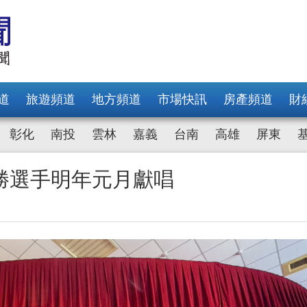
道
旅遊頻道
地方頻道
市場快訊
房產頻道
財
彰化
南投
雲林
嘉義
台南
高雄
屏東
勝選手明年元月獻唱