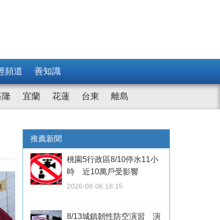
經頻道
善知識
基隆
宜蘭
花蓮
台東
離島
推薦新聞
桃園5行政區8/10停水11小
時 近10萬戶受影響
2026-08-06 18:15
8/13城鎮韌性防空演習 演