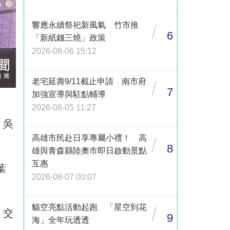
響應永續祭祀新風氣 竹市推
/
6
「新紙錢三燒」政策
2026-08-06 15:12
老宅延壽9/11截止申請 南市府
/
7
加強宣導與駐點輔導
2026-08-05 11:27
、吳
高雄市民赴日享專屬小禮！ 高
/
8
雄與青森縣陸奧市即日啟動景點
互惠
葉
2026-08-07 00:07
。
貓空亮點活動起跑 「星空到花
/
、交
9
海」全年玩透透