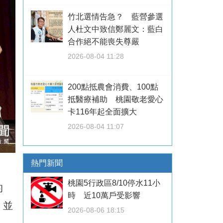
竹北選情告急？ 藍營參選
人杜文中致信鄭麗文：藍白
合作絕不能喪失尊嚴
2026-08-04 11:28
200點抵農會消費、100點
抵醫療補助 桃園敬老愛心
卡116年起全面擴大
2026-08-04 11:07
熱門新聞
桃園5行政區8/10停水11小
的
時 近10萬戶受影響
，並
2026-08-06 18:15