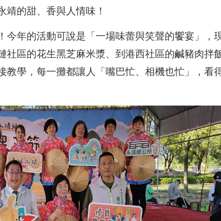
永靖的甜、香與人情味！
！今年的活動可說是「一場味蕾與笑聲的饗宴」，
璉社區的花生黑芝麻米漿、到港西社區的鹹豬肉拌
接教學，每一攤都讓人「嘴巴忙、相機也忙」，看