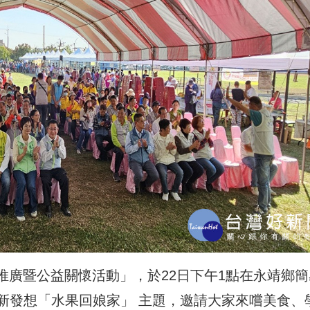
品推廣暨公益關懷活動」，於22日下午1點在永靖鄉簡
新發想「水果回娘家」 主題，邀請大家來嚐美食、