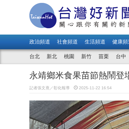
政治頻道
社會頻道
生活頻道
健康頻
台北
新北
桃園
新竹
苗栗
台中
永靖鄉米食果苗節熱鬧登
記者張文熹／彰化報導
2025-11-22 16:54