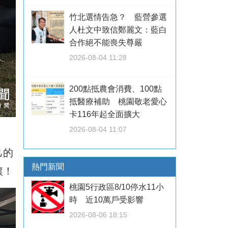
竹北選情告急？ 藍營參選
人杜文中致信鄭麗文：藍白
合作絕不能喪失尊嚴
2026-08-04 11:28
200點抵農會消費、100點
抵醫療補助 桃園敬老愛心
卡116年起全面擴大
2026-08-04 11:07
己的
熱門新聞
滾！
桃園5行政區8/10停水11小
時 近10萬戶受影響
2026-08-06 18:15