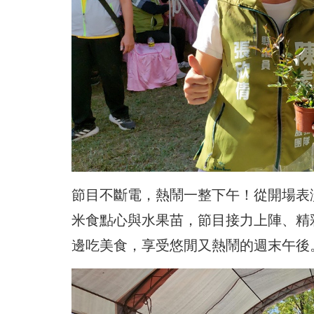
節目不斷電，熱鬧一整下午！從開場表
米食點心與水果苗，節目接力上陣、精
邊吃美食，享受悠閒又熱鬧的週末午後