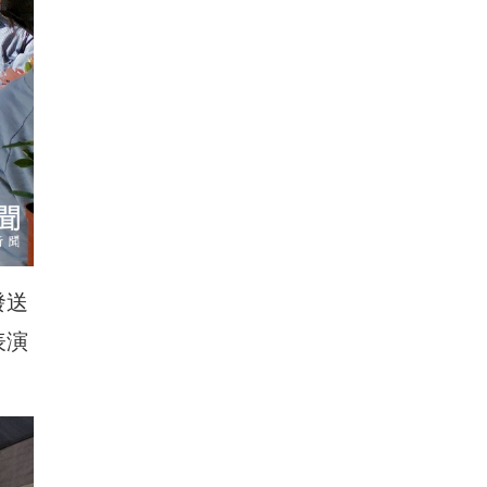
發送
表演