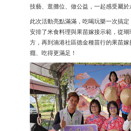
技藝、逛攤位、做公益，一起感受屬於
此次活動亮點滿滿，吃喝玩樂一次搞定
安排了米食料理與果苗嫁接示範，從瑚
方，再到湳港社區德金種苗行的果苗嫁
癮、吃得更滿足！