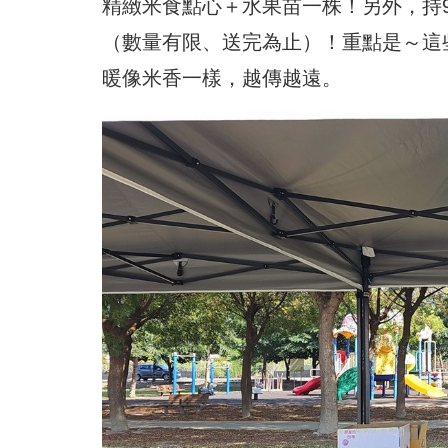
精緻米食點心＋水果苗一株！另外，持9
（數量有限、送完為止）！重點是～這
暖像米香一樣，越傳越遠。