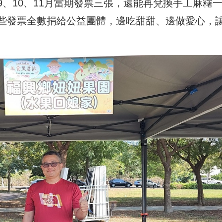
、10、11月當期發票三張，還能再兌換手工麻糬
些發票全數捐給公益團體，邊吃甜甜、邊做愛心，