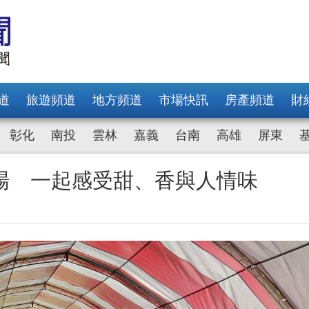
道
旅遊頻道
地方頻道
市場快訊
房產頻道
財
彰化
南投
雲林
嘉義
台南
高雄
屏東
場 一起感受甜、香與人情味