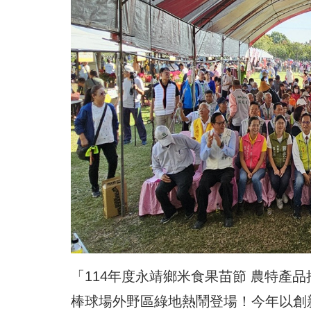
「114年度永靖鄉米食果苗節 農特產
棒球場外野區綠地熱鬧登場！今年以創