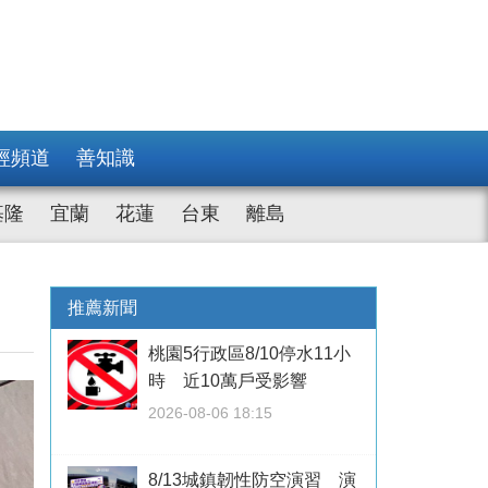
經頻道
善知識
基隆
宜蘭
花蓮
台東
離島
推薦新聞
桃園5行政區8/10停水11小
時 近10萬戶受影響
2026-08-06 18:15
8/13城鎮韌性防空演習 演