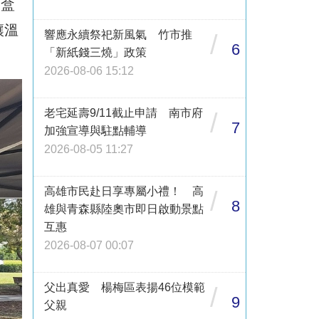
一盒
讓溫
響應永續祭祀新風氣 竹市推
/
6
「新紙錢三燒」政策
2026-08-06 15:12
老宅延壽9/11截止申請 南市府
/
7
加強宣導與駐點輔導
2026-08-05 11:27
高雄市民赴日享專屬小禮！ 高
/
8
雄與青森縣陸奧市即日啟動景點
互惠
2026-08-07 00:07
父出真愛 楊梅區表揚46位模範
/
9
父親