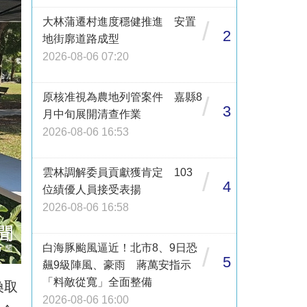
大林蒲遷村進度穩健推進 安置
/
2
地街廓道路成型
2026-08-06 07:20
原核准視為農地列管案件 嘉縣8
/
3
月中旬展開清查作業
2026-08-06 16:53
雲林調解委員貢獻獲肯定 103
/
4
位績優人員接受表揚
2026-08-06 16:58
白海豚颱風逼近！北市8、9日恐
/
5
飆9級陣風、豪雨 蔣萬安指示
「料敵從寬」全面整備
換取
2026-08-06 16:00