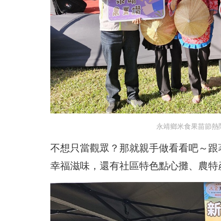
永靖鄉米食果苗節熱
不想只當觀眾？那就親手做看看吧～跟
幸福滋味，還有社區特色點心攤、農特