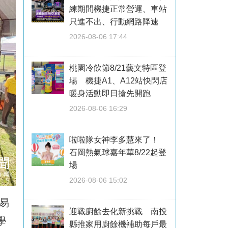
練期間機捷正常營運、車站
只進不出、行動網路降速
2026-08-06 17:44
桃園冷飲節8/21藝文特區登
場 機捷A1、A12站快閃店
暖身活動即日搶先開跑
2026-08-06 16:29
啦啦隊女神李多慧來了！
石岡熱氣球嘉年華8/22起登
場
2026-08-06 15:02
易
迎戰廚餘去化新挑戰 南投
學
縣推家用廚餘機補助每戶最