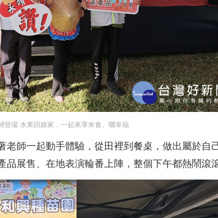
鬧登場 水果回娘家．一起來享米食、嚐幸福
著老師一起動手體驗，從田裡到餐桌，做出屬於自
產品展售、在地表演輪番上陣，整個下午都熱鬧滾