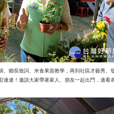
演、鄉長致詞、米食果苗教學，再到社區才藝秀、
彩連連！邀請大家帶著家人、朋友一起出門，邊看
。