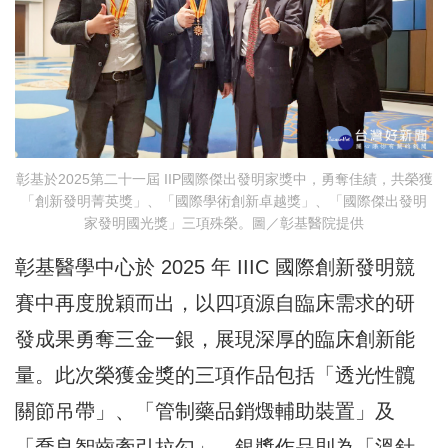
彰基於2025第二十一屆 IIP國際傑出發明家獎中，勇奪佳績，共榮獲
「創新發明菁英獎」、「國際學術創新卓越獎」、「國際傑出發明
家發明國光獎」三項殊榮。圖／彰基醫院提供
彰基醫學中心於 2025 年 IIIC 國際創新發明競
賽中再度脫穎而出，以四項源自臨床需求的研
發成果勇奪三金一銀，展現深厚的臨床創新能
量。此次榮獲金獎的三項作品包括「透光性髖
關節吊帶」、「管制藥品銷燬輔助裝置」及
「喬良智齒牽引拉勾」，銀獎作品則為「溫針