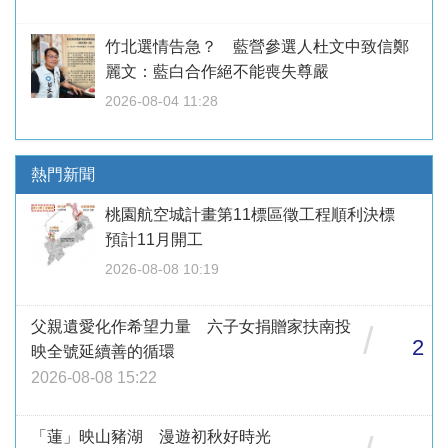
竹北選情告急？ 藍營參選人杜文中致信鄭
麗文：藍白合作絕不能喪失尊嚴
2026-08-04 11:28
熱門新聞
桃園航空城計畫第11標區徵工程順利決標
預計11月開工
2026-08-08 10:19
父親遺愛化作希望力量 六子女捐贈家扶南投
/
2
映全號延續善的循環
2026-08-08 15:22
「蓮」映山豬湖 漫遊初秋好時光