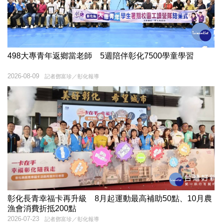
498大專青年返鄉當老師 5週陪伴彰化7500學童學習
2026-08-09
記者鄧富珍／彰化報導
彰化長青幸福卡再升級 8月起運動最高補助50點、10月農
漁會消費折抵200點
2026-07-23
記者鄧富珍／彰化報導