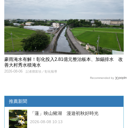
豪雨淹水有解！彰化投入2.81億元整治板本、加錫排水 改
善大村秀水積淹水
2026-08-06
記者鄧富珍／彰化報導
Recommended by
推薦新聞
「蓮」映山豬湖 漫遊初秋好時光
2026-08-08 10:13