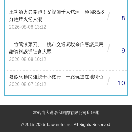
王功漁火節開跑！父親節千人烤蚵 晚間8點8
/
8
分鐘煙火迎人潮
2026-08-08 13:12
「竹篙湊菜刀」 桃市交通局駁余信憲議員用
/
9
錯資料誤導社會大眾
2026-08-08 10:12
暑假來趟民雄親子小旅行 一路玩進在地特色
/
10
2026-08-07 19:12
本站由大運聯和國際有限公司所維運
© 2015-2026 TaiwanHot.net All Rights Reserved.