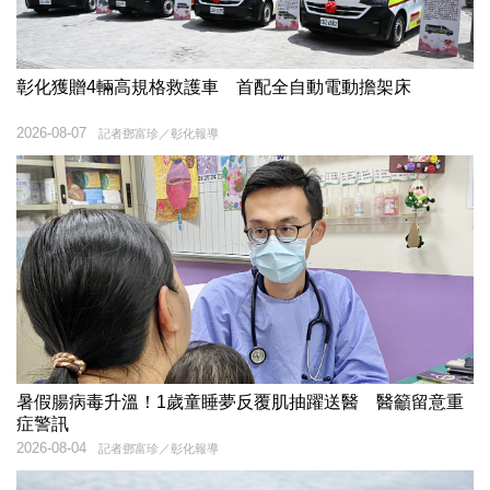
彰化獲贈4輛高規格救護車 首配全自動電動擔架床
2026-08-07
記者鄧富珍／彰化報導
暑假腸病毒升溫！1歲童睡夢反覆肌抽躍送醫 醫籲留意重
症警訊
2026-08-04
記者鄧富珍／彰化報導