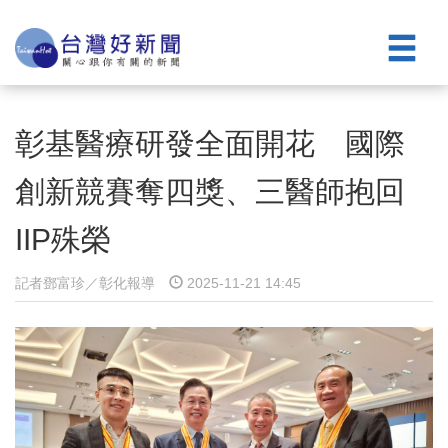
彰基醫療研發全面開花 國際
創新競賽奪四獎、三醫師抱回
IIP殊榮
記者鄧富珍／彰化報導
2025-11-21 14:45