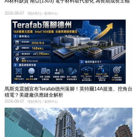
AI材料缺貨 南亞(1303) 電子材料取代塑化 為長期成長主軸
2026-08-07
理財周刊／新聞中心
馬斯克震撼宣布Terafab德州落腳！英特爾14A挺進、挖角台
積電？美建廠供應鏈全解析
2026-08-07
理財周刊／新聞中心