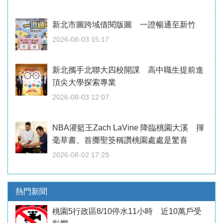
新北市圖跨域借閱版圖 一證暢通至新竹
2026-08-03 15:17
新北攜手北聯大四校開課 高中職生提前進
頂尖大學探索專業
2026-08-03 12:07
NBA灌籃王Zach LaVine 降臨桃園大溪 揮
毫草書、首擲聖筊稱讚桃園處處是驚喜
2026-08-02 17:29
熱門新聞
桃園5行政區8/10停水11小時 近10萬戶受