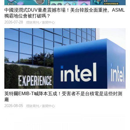
中國浸潤式DUV量產震撼市場！美台韓股全面重挫。ASML
獨霸地位會被打破嗎？
2026-07-28
理財周刊／新聞中心
英特爾EMIB-T喊降本五成！受害者不是台積電是這些封測
廠
2026-08-05
理財周刊／新聞中心