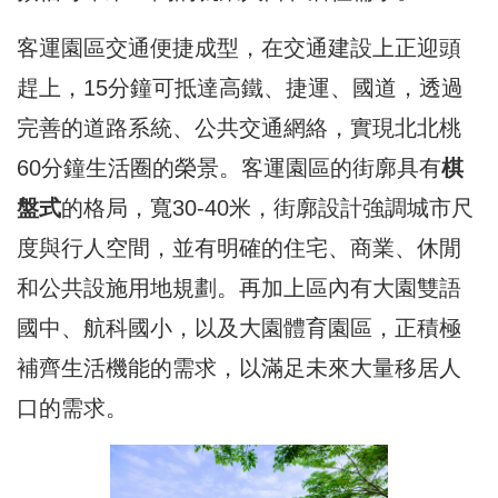
客運園區交通便捷成型，在交通建設上正迎頭
趕上，15分鐘可抵達高鐵、捷運、國道，透過
完善的道路系統、公共交通網絡，實現北北桃
60分鐘生活圈的榮景。客運園區的街廓具有
棋
盤式
的格局，寬30-40米，街廓設計強調城市尺
度與行人空間，並有明確的住宅、商業、休閒
和公共設施用地規劃。再加上區內有大園雙語
國中、航科國小，以及大園體育園區，正積極
補齊生活機能的需求，以滿足未來大量移居人
口的需求。