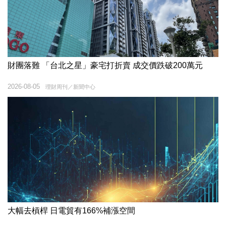
財團落難 「台北之星」豪宅打折賣 成交價跌破200萬元
2026-08-05
理財周刊／新聞中心
大幅去槓桿 日電貿有166%補漲空間