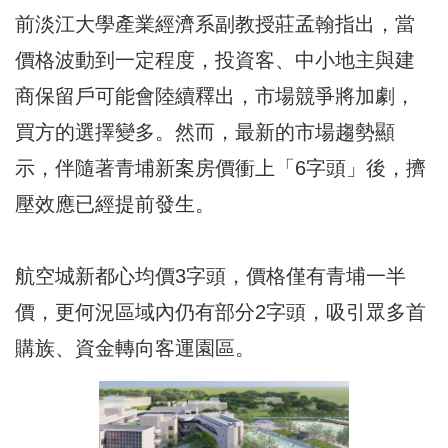
前淡江大學產業經濟系副教授莊孟翰指出，當
價格波動到一定程度，投資客、中小地主與建
商保留戶可能會陸續釋出，市場競爭將加劇，
買方的選擇變多。然而，最新的市場趨勢顯
示，伴隨著青埔新案房價衝上「6字頭」後，擠
壓效應已經提前發生。
航空城新都心均價3字頭，價格僅有青埔一半
價，更何況區域內仍有部分2字頭，吸引眾多首
購族、資金轉向客運園區。