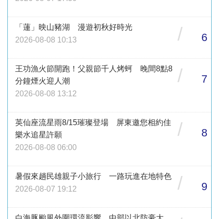
「蓮」映山豬湖 漫遊初秋好時光
/
6
2026-08-08 10:13
王功漁火節開跑！父親節千人烤蚵 晚間8點8
/
7
分鐘煙火迎人潮
2026-08-08 13:12
英仙座流星雨8/15璀璨登場 屏東邀您相約佳
/
8
樂水追星許願
2026-08-08 06:00
暑假來趟民雄親子小旅行 一路玩進在地特色
/
9
2026-08-07 19:12
白海豚颱風外圍環流影響 中部以北防豪大