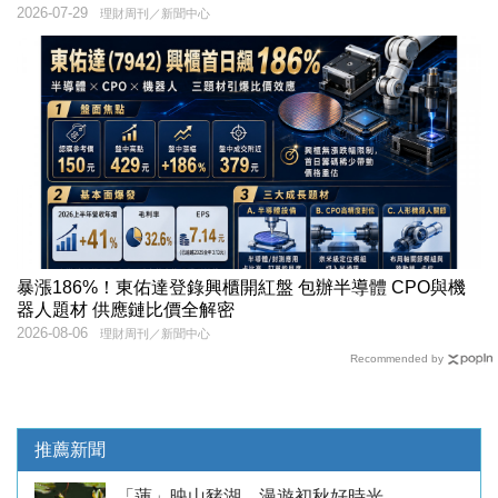
2026-07-29
理財周刊／新聞中心
暴漲186%！東佑達登錄興櫃開紅盤 包辦半導體 CPO與機
器人題材 供應鏈比價全解密
2026-08-06
理財周刊／新聞中心
Recommended by
推薦新聞
「蓮」映山豬湖 漫遊初秋好時光