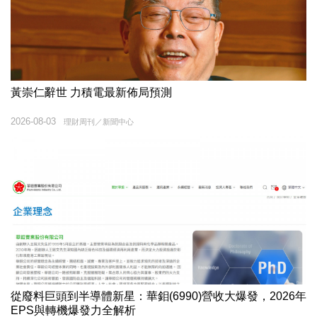
黃崇仁辭世 力積電最新佈局預測
2026-08-03
理財周刊／新聞中心
從廢料巨頭到半導體新星：華鉬(6990)營收大爆發，2026年
EPS與轉機爆發力全解析