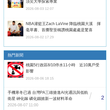
頂尖大學探索專業
2026-08-03 12:07
NBA灌籃王Zach LaVine 降臨桃園大溪 揮
毫草書、首擲聖筊稱讚桃園處處是驚喜
2026-08-02 17:29
熱門新聞
桃園5行政區8/10停水11小時 近10萬戶受
影響
2026-08-06 18:15
手機寒冬已過 台灣PA三雄搶進AI光通訊與低軌
/
2
衛星 砷化鎵 磷化銦掀新一波材料革命
2026-08-07 11:00