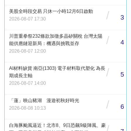
美股全時段交易 只休一小時12月6日啟動
/
3
2026-08-07 17:30
川普重拳祭232條款加徵多晶矽關稅 台灣太陽
/
4
能供應鏈迎新局：機遇與挑戰並存
2026-08-07 12:00
AI材料缺貨 南亞(1303) 電子材料取代塑化 為長
/
5
期成長主軸
2026-08-07 14:00
「蓮」映山豬湖 漫遊初秋好時光
/
6
2026-08-08 10:13
白海豚颱風逼近！北市8、9日恐飆9級陣風、豪
/