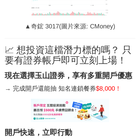
▲奇鋐 3017(圖片來源: CMoney)
📈 想投資這檔潛力標的嗎？ 只
要有證券帳戶即可立刻上場！
現在選擇玉山證券，享有多重開戶優惠
→ 完成開戶還能抽 知名連鎖餐券
$8,000！
開戶快速，立即行動