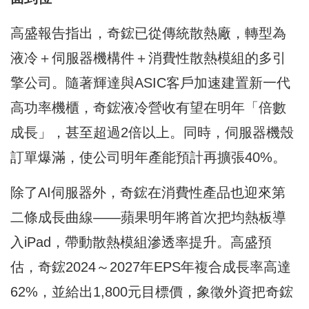
高盛報告指出，奇鋐已從傳統散熱廠，轉型為
液冷＋伺服器機構件＋消費性散熱模組的多引
擎公司。隨著輝達與ASIC客戶加速建置新一代
高功率機櫃，奇鋐液冷營收有望在明年「倍數
成長」，甚至超過2倍以上。同時，伺服器機殼
訂單爆滿，使公司明年產能預計再擴張40%。
除了AI伺服器外，奇鋐在消費性產品也迎來第
二條成長曲線——蘋果明年將首次把均熱板導
入iPad，帶動散熱模組滲透率提升。高盛預
估，奇鋐2024～2027年EPS年複合成長率高達
62%，並給出1,800元目標價，象徵外資把奇鋐