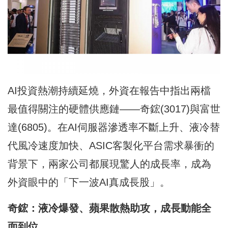
AI投資熱潮持續延燒，外資在報告中指出兩檔
最值得關注的硬體供應鏈——奇鋐(3017)與富世
達(6805)。在AI伺服器滲透率不斷上升、液冷替
代風冷速度加快、ASIC客製化平台需求暴衝的
背景下，兩家公司都展現驚人的成長率，成為
外資眼中的「下一波AI真成長股」。
奇鋐：液冷爆發、蘋果散熱助攻，成長動能全
面到位