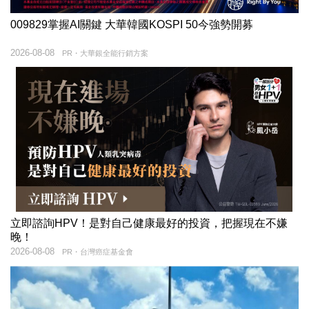
009829掌握AI關鍵 大華韓國KOSPI 50今強勢開募
2026-08-08
PR・大華銀全能行銷方案
立即諮詢HPV！是對自己健康最好的投資，把握現在不嫌
晚！
2026-08-08
PR・台灣癌症基金會