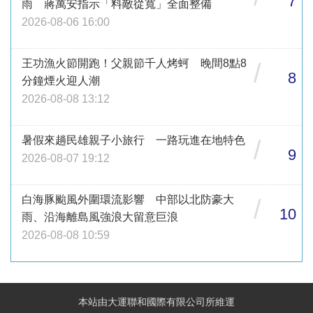
7
雨 蔣萬安指示「料敵從寬」全面整備
2026-08-06 16:00
王功漁火節開跑！父親節千人烤蚵 晚間8點8
/
8
分鐘煙火迎人潮
2026-08-08 13:12
暑假來趟民雄親子小旅行 一路玩進在地特色
/
9
2026-08-07 19:12
白海豚颱風外圍環流影響 中部以北防豪大
/
10
雨、沿海離島風強浪大留意巨浪
2026-08-08 10:59
本站由大運聯和國際有限公司所維運