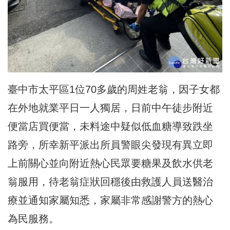
臺中市太平區1位70多歲的周姓老翁，
因子女都
在外地就業平日一人獨居，
日前中午徒步附近
便當店買便當，
未料途中疑似低血糖導致跌坐
路旁，
所幸新平派出所員警眼尖發現有異立即
上前關心並向附近熱心民眾要
糖果及飲水供老
翁服用，
待老翁症狀回穩後由救護人員送醫治
療並通知家屬知悉，
家屬非常感謝警方的熱心
為民服務。