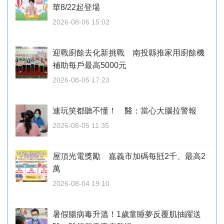
華8/22起登場
2026-08-06 15:02
迎戰廚餘去化新挑戰 南投縣推家用廚餘機
補助每戶最高5000元
2026-08-05 17:23
連玩笑都聽不懂！ 醫：當心大腦拉警報
2026-08-05 11:35
屋頂光電獎勵 嘉義市加碼每瓩2千、最高2
萬
2026-08-04 19:10
暑假腸病毒升溫！1歲童睡夢反覆肌抽躍送