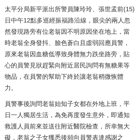
太平分局新平派出所警員陳玲玲、張世孟前(15)
日中午12點多巡經振福路沿線，
眼尖的兩人忽
然發現路旁有位老翁因不明原因坐在地上，
當
時老翁全身發抖、臉色蒼白且虛弱回應員警，
原來老翁因血糖低導致身體無力跌坐路旁，
貼
心的員警見狀趕緊向附近居民詢問有無糖果等
物品，
在員警的幫助下終於讓老翁稍微恢體
力。
員警事後詢問老翁始知子女都在外地上班，平
日一人獨居生活，
為免再度發生意外，即通知
救護人員前來並送往附近醫院檢查，
所幸無大
礙，老翁之子女獲悉後頻向員警表達感謝之