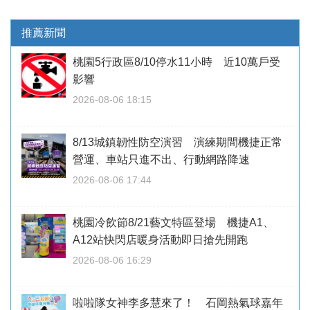
推薦新聞
桃園5行政區8/10停水11小時 近10萬戶受
影響
2026-08-06 18:15
8/13城鎮韌性防空演習 演練期間機捷正常
營運、車站只進不出、行動網路降速
2026-08-06 17:44
桃園冷飲節8/21藝文特區登場 機捷A1、
A12站快閃店暖身活動即日搶先開跑
2026-08-06 16:29
啦啦隊女神李多慧來了！ 石岡熱氣球嘉年