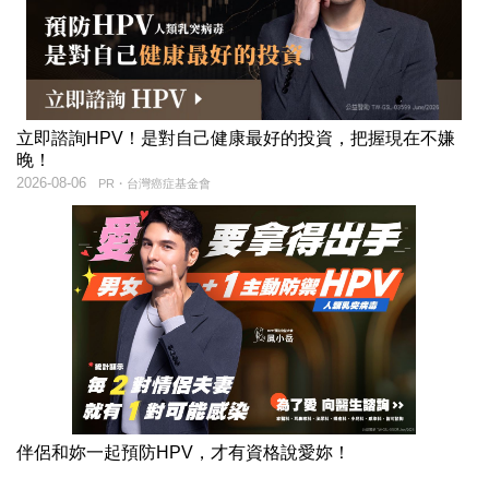
立即諮詢HPV！是對自己健康最好的投資，把握現在不嫌
晚！
2026-08-06
PR・台灣癌症基金會
伴侶和妳一起預防HPV，才有資格說愛妳！