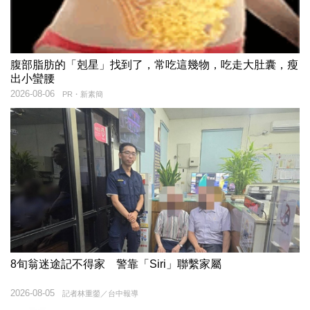
腹部脂肪的「剋星」找到了，常吃這幾物，吃走大肚囊，瘦
出小蠻腰
2026-08-06
PR・新素簡
8旬翁迷途記不得家 警靠「Siri」聯繫家屬
2026-08-05
記者林重鎣／台中報導