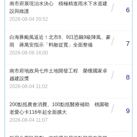
南市府展現治水決心 積極精進雨水下水道建
/
6
設與維護
2026-08-04 20:52
白海豚颱風逼近！北市8、9日恐飆9級陣風、豪
/
7
雨 蔣萬安指示「料敵從寬」全面整備
2026-08-06 16:00
南市府地政局七件土地開發工程 榮獲國家卓
/
8
越建設獎
2026-08-04 11:02
200點抵農會消費、100點抵醫療補助 桃園敬
/
9
老愛心卡116年起全面擴大
2026-08-04 11:07