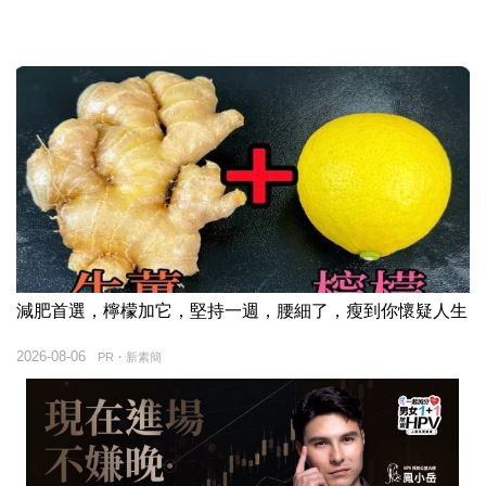
減肥首選，檸檬加它，堅持一週，腰細了，瘦到你懷疑人生
2026-08-06
PR・新素簡