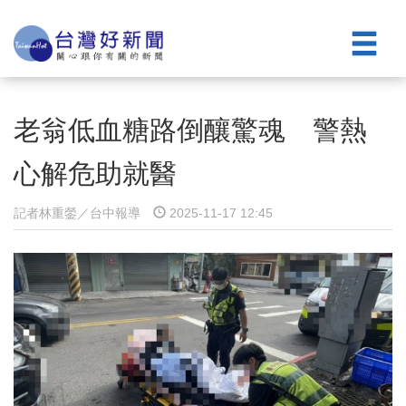
老翁低血糖路倒釀驚魂 警熱
心解危助就醫
記者林重鎣／台中報導
2025-11-17 12:45