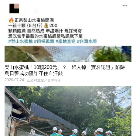
梨山水蜜桃「10顆200元」？ 婦人掉「實名認證」陷阱
烏日警成功阻詐守住血汗錢
2026-07-24
記者林重鎣／台中報導