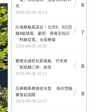
/
6
光
2026-08-08 10:13
白海豚颱風逼近！北市8、9日恐
/
7
飆9級陣風、豪雨 蔣萬安指示
「料敵從寬」全面整備
2026-08-06 16:00
響應永續祭祀新風氣 竹市推
/
8
「新紙錢三燒」政策
2026-08-06 15:12
五峰鄉果農搶收水梨 徐欣瑩臉
/
9
書發起認購
2026-08-08 10:07