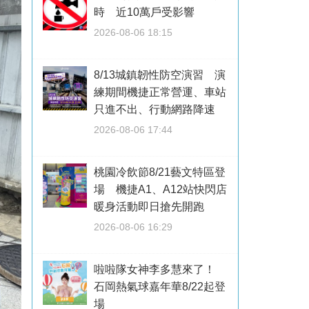
時 近10萬戶受影響
2026-08-06 18:15
8/13城鎮韌性防空演習 演
練期間機捷正常營運、車站
只進不出、行動網路降速
2026-08-06 17:44
桃園冷飲節8/21藝文特區登
場 機捷A1、A12站快閃店
暖身活動即日搶先開跑
2026-08-06 16:29
啦啦隊女神李多慧來了！
石岡熱氣球嘉年華8/22起登
場