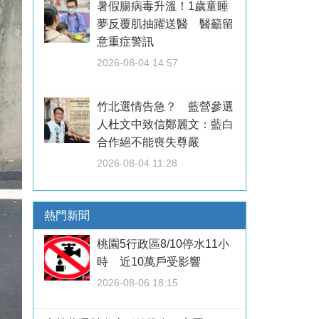
暑假腸病毒升溫！1歲童睡
夢反覆肌抽躍送醫 醫籲留
意重症警訊
2026-08-04 14:57
竹北選情告急？ 藍營參選
人杜文中致信鄭麗文：藍白
合作絕不能喪失尊嚴
2026-08-04 11:28
熱門新聞
桃園5行政區8/10停水11小
時 近10萬戶受影響
2026-08-06 18:15