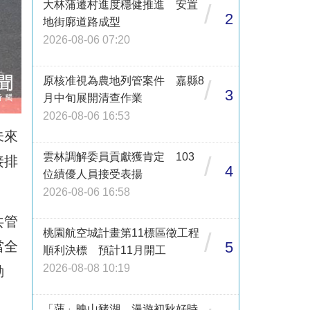
大林蒲遷村進度穩健推進 安置
/
2
地街廓道路成型
2026-08-06 07:20
原核准視為農地列管案件 嘉縣8
/
3
月中旬展開清查作業
2026-08-06 16:53
未來
雲林調解委員貢獻獲肯定 103
/
接排
4
位績優人員接受表揚
2026-08-06 16:58
共管
桃園航空城計畫第11標區徵工程
/
當全
5
順利決標 預計11月開工
2026-08-08 10:19
動
「蓮」映山豬湖 漫遊初秋好時