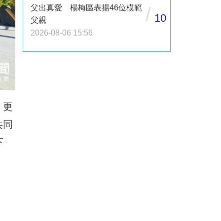
父出真愛 楊梅區表揚46位模範
/
10
父親
2026-08-06 15:56
，更
共同
下