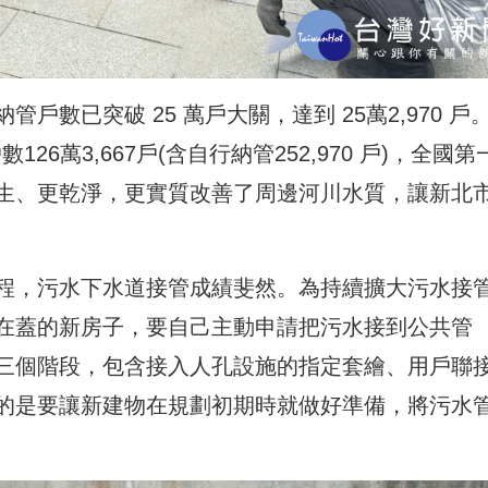
數已突破 25 萬戶大關，達到 25萬2,970 戶
26萬3,667戶(含自行納管252,970 戶)，全國第
生、更乾淨，更實質改善了周邊河川水質，讓新北
程，污水下水道接管成績斐然。為持續擴大污水接
在蓋的新房子，要自己主動申請把污水接到公共管
三個階段，包含接入人孔設施的指定套繪、用戶聯
的是要讓新建物在規劃初期時就做好準備，將污水