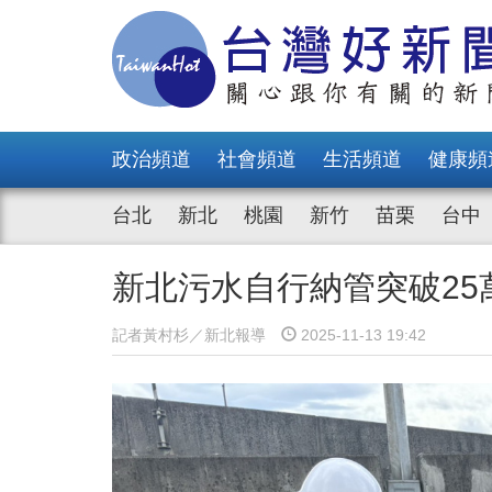
政治頻道
社會頻道
生活頻道
健康頻
台北
新北
桃園
新竹
苗栗
台中
新北污水自行納管突破25
記者黃村杉／新北報導
2025-11-13 19:42