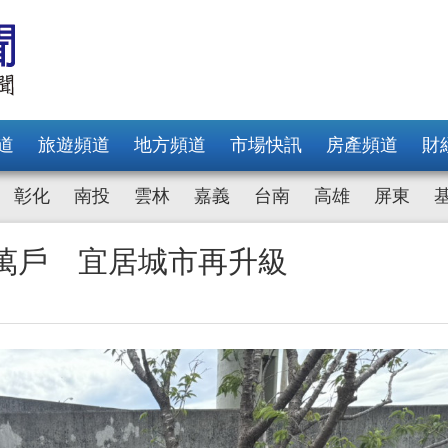
道
旅遊頻道
地方頻道
市場快訊
房產頻道
財
彰化
南投
雲林
嘉義
台南
高雄
屏東
萬戶 宜居城市再升級