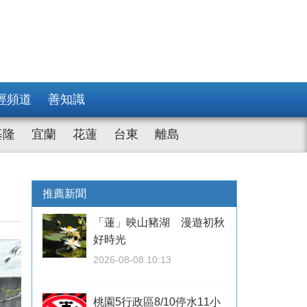
經頻道
善知識
基隆
宜蘭
花蓮
台東
離島
推薦新聞
「蓮」映山豬湖 漫遊初秋
好時光
2026-08-08 10:13
桃園5行政區8/10停水11小