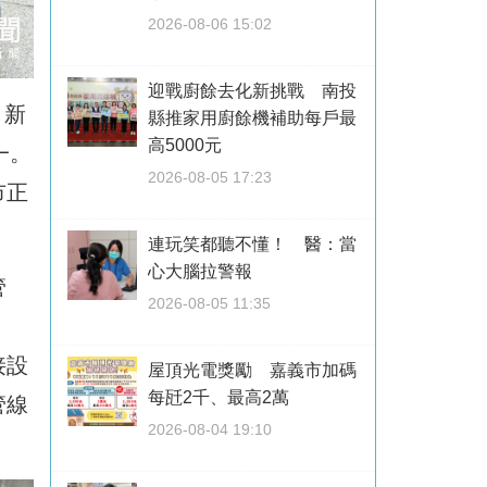
2026-08-06 15:02
迎戰廚餘去化新挑戰 南投
。新
縣推家用廚餘機補助每戶最
高5000元
一。
2026-08-05 17:23
市正
連玩笑都聽不懂！ 醫：當
心大腦拉警報
管
2026-08-05 11:35
接設
屋頂光電獎勵 嘉義市加碼
每瓩2千、最高2萬
管線
2026-08-04 19:10