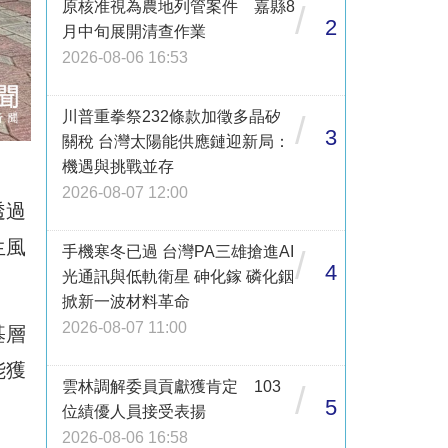
原核准視為農地列管案件 嘉縣8
/
2
月中旬展開清查作業
2026-08-06 16:53
川普重拳祭232條款加徵多晶矽
/
3
關稅 台灣太陽能供應鏈迎新局：
機遇與挑戰並存
2026-08-07 12:00
透過
生風
手機寒冬已過 台灣PA三雄搶進AI
/
4
光通訊與低軌衛星 砷化鎵 磷化銦
掀新一波材料革命
2026-08-07 11:00
基層
能獲
雲林調解委員貢獻獲肯定 103
/
5
位績優人員接受表揚
2026-08-06 16:58