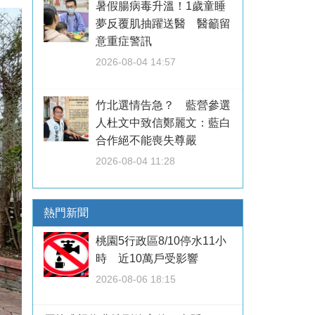
暑假腸病毒升溫！1歲童睡
夢反覆肌抽躍送醫 醫籲留
意重症警訊
2026-08-04 14:57
竹北選情告急？ 藍營參選
人杜文中致信鄭麗文：藍白
合作絕不能喪失尊嚴
2026-08-04 11:28
熱門新聞
桃園5行政區8/10停水11小
時 近10萬戶受影響
2026-08-06 18:15