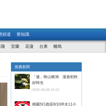
經頻道
善知識
基隆
宜蘭
花蓮
台東
離島
推薦新聞
「蓮」映山豬湖 漫遊初秋
好時光
2026-08-08 10:13
桃園5行政區8/10停水11小