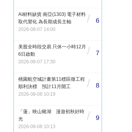
AI材料缺貨 南亞(1303) 電子材料
/
6
取代塑化 為長期成長主軸
2026-08-07 14:00
美股全時段交易 只休一小時12月
/
7
6日啟動
2026-08-07 17:30
桃園航空城計畫第11標區徵工程
/
8
順利決標 預計11月開工
2026-08-08 10:19
「蓮」映山豬湖 漫遊初秋好時
/
9
光
2026-08-08 10:13