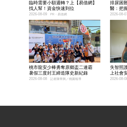
臨時需要小額週轉？上【易借網】
排尿困
找人幫！資金快速到位
醫：把
2026-08-09
2026-08-0
PR・易借網
桃市龍安少棒勇奪原鄉盃二連霸
失智照
暑假三度封王締造隊史新紀錄
上社會
2026-08-08
2026-08-0
記者陳華興／桃園報導