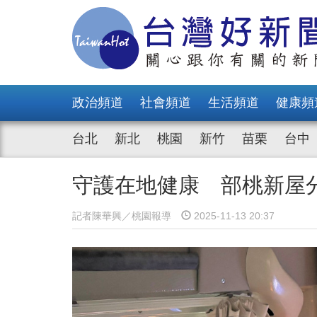
政治頻道
社會頻道
生活頻道
健康頻
台北
新北
桃園
新竹
苗栗
台中
守護在地健康 部桃新屋
記者陳華興／桃園報導
2025-11-13 20:37