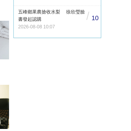
五峰鄉果農搶收水梨 徐欣瑩臉
/
10
書發起認購
2026-08-08 10:07