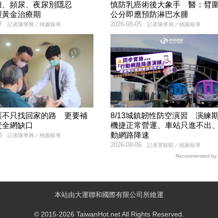
難、頻尿、夜尿別隱忍
慎防乳癌術後大象手 醫：臂圍
握黃金治療期
公分即應預防淋巴水腫
7
2026-08-05
記者陳華興／桃園報導
記者陳華興／桃園報導
護不只找回家的路 更要補
8/13城鎮韌性防空演習 演練
安全網缺口
機捷正常營運、車站只進不出
動網路降速
8
記者陳華興／桃園報導
2026-08-06
記者黃駿騏／桃園報導
Recommended by
本站由大運聯和國際有限公司所維運
© 2015-2026 TaiwanHot.net All Rights Reserved.