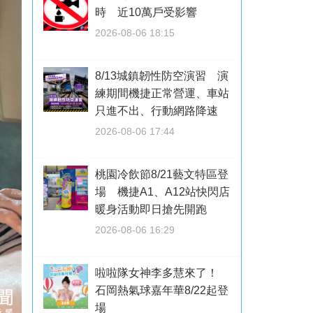
時 近10萬戶受影響
2026-08-06 18:15
8/13城鎮韌性防空演習 演
練期間機捷正常營運、車站
只進不出、行動網路降速
2026-08-06 17:44
桃園冷飲節8/21藝文特區登
場 機捷A1、A12站快閃店
暖身活動即日搶先開跑
2026-08-06 16:29
啦啦隊女神李多慧來了！
石岡熱氣球嘉年華8/22起登
場