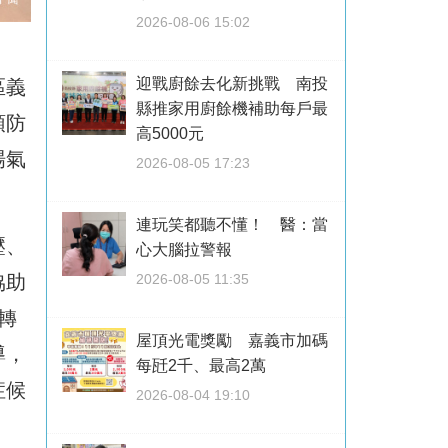
2026-08-06 15:02
迎戰廚餘去化新挑戰 南投
區義
縣推家用廚餘機補助每戶最
預防
高5000元
場氣
2026-08-05 17:23
連玩笑都聽不懂！ 醫：當
壓、
心大腦拉警報
2026-08-05 11:35
協助
轉
屋頂光電獎勵 嘉義市加碼
導，
每瓩2千、最高2萬
症候
2026-08-04 19:10