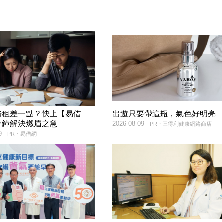
房租差一點？快上【易借
出遊只要帶這瓶，氣色好明亮
分鐘解決燃眉之急
2026-08-09
PR・三得利健康網路商店
9
PR・易借網