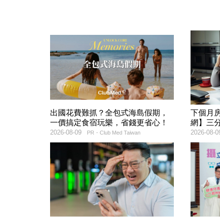
出國花費難抓？全包式海島假期，
下個月
一價搞定食宿玩樂，省錢更省心！
網】三
2026-08-09
2026-08-0
PR・Club Med Taiwan