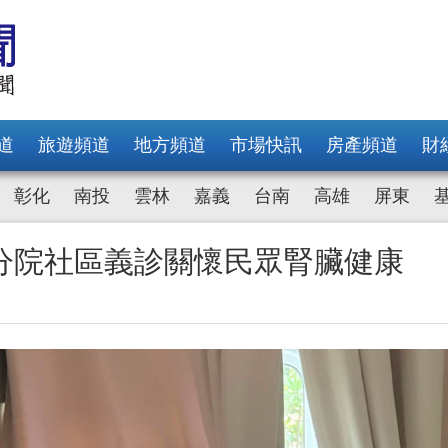
道
旅遊頻道
地方頻道
市場快訊
房產頻道
財
彰化
南投
雲林
嘉義
台南
高雄
屏東
分院社區義診關懷民眾腎臟健康