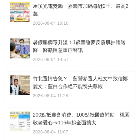
屋頂光電獎勵 嘉義市加碼每瓩2千、最高2
萬
2026-08-04 19:10
暑假腸病毒升溫！1歲童睡夢反覆肌抽躍送
醫 醫籲留意重症警訊
2026-08-04 14:57
竹北選情告急？ 藍營參選人杜文中致信鄭
麗文：藍白合作絕不能喪失尊嚴
2026-08-04 11:28
200點抵農會消費、100點抵醫療補助 桃園
敬老愛心卡116年起全面擴大
2026-08-04 11:07