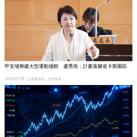
甲安埔興建大型運動場館 盧秀燕：計畫落腳道卡斯園區
2026-07-30
記者孫詩蘋／台中報導