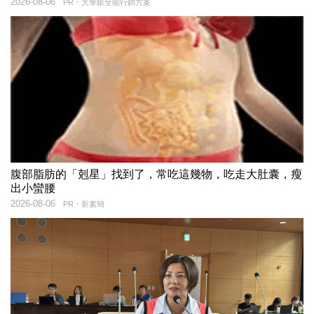
2026-08-06
PR・大華銀全能行銷方案
腹部脂肪的「剋星」找到了，常吃這幾物，吃走大肚囊，瘦
出小蠻腰
2026-08-06
PR・新素簡