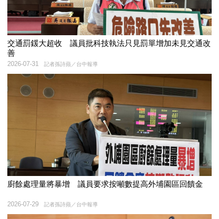
交通罰鍰大超收 議員批科技執法只見罰單增加未見交通改
善
2026-07-31
記者孫詩蘋／台中報導
廚餘處理量將暴增 議員要求按噸數提高外埔園區回饋金
2026-07-29
記者孫詩蘋／台中報導