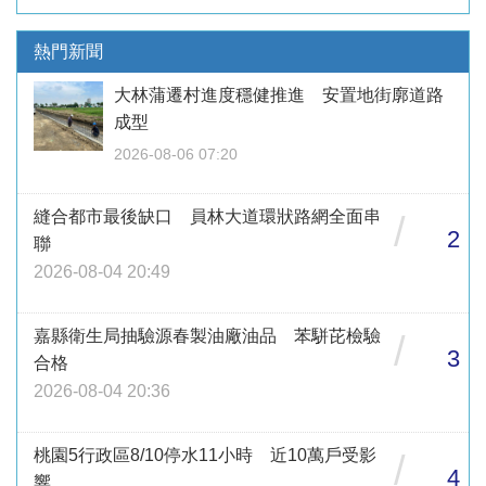
熱門新聞
大林蒲遷村進度穩健推進 安置地街廓道路
成型
2026-08-06 07:20
縫合都市最後缺口 員林大道環狀路網全面串
/
2
聯
2026-08-04 20:49
嘉縣衛生局抽驗源春製油廠油品 苯駢芘檢驗
/
3
合格
2026-08-04 20:36
桃園5行政區8/10停水11小時 近10萬戶受影
/
4
響