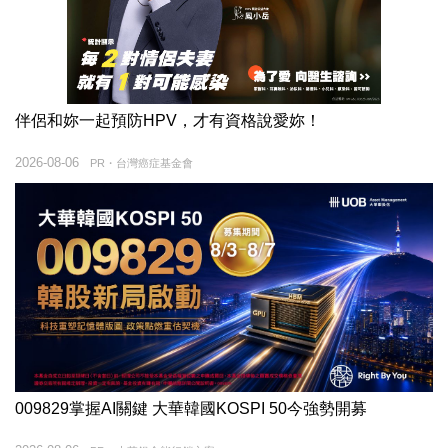
伴侶和妳一起預防HPV，才有資格說愛妳！
2026-08-06
PR・台灣癌症基金會
009829掌握AI關鍵 大華韓國KOSPI 50今強勢開募