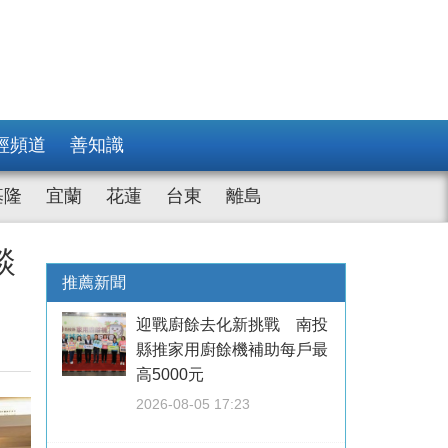
經頻道
善知識
基隆
宜蘭
花蓮
台東
離島
談
推薦新聞
迎戰廚餘去化新挑戰 南投
縣推家用廚餘機補助每戶最
高5000元
2026-08-05 17:23