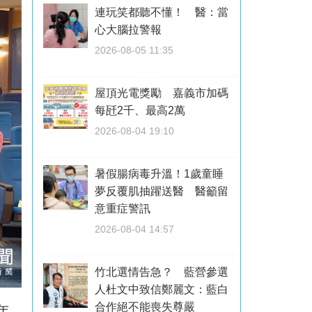
連玩笑都聽不懂！ 醫：當
心大腦拉警報
2026-08-05 11:35
屋頂光電獎勵 嘉義市加碼
每瓩2千、最高2萬
2026-08-04 19:10
暑假腸病毒升溫！1歲童睡
夢反覆肌抽躍送醫 醫籲留
意重症警訊
2026-08-04 14:57
竹北選情告急？ 藍營參選
人杜文中致信鄭麗文：藍白
合作絕不能喪失尊嚴
年