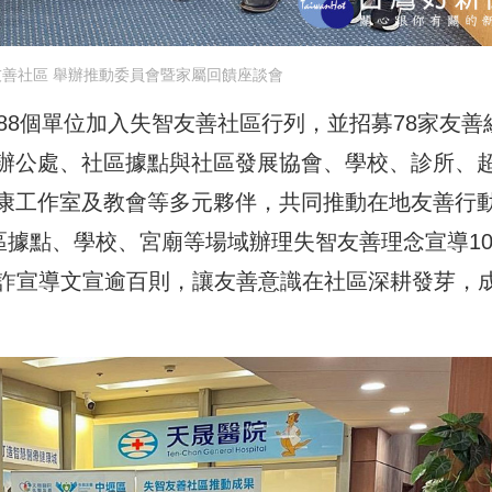
善社區 舉辦推動委員會暨家屬回饋座談會
88個單位加入失智友善社區行列，並招募78家友善
辦公處、社區據點與社區發展協會、學校、診所、
康工作室及教會等多元夥伴，共同推動在地友善行
區據點、學校、宮廟等場域辦理失智友善理念宣導10
與防詐宣導文宣逾百則，讓友善意識在社區深耕發芽，