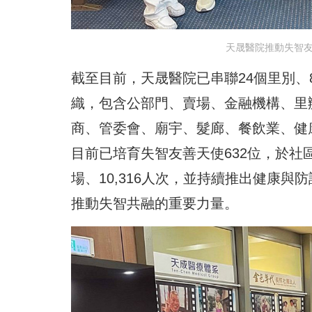
天晟醫院推動失智友
截至目前，天晟醫院已串聯24個里別、
織，包含公部門、賣場、金融機構、里
商、管委會、廟宇、髮廊、餐飲業、健
目前已培育失智友善天使632位，於社
場、10,316人次，並持續推出健康
推動失智共融的重要力量。