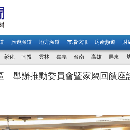
道
旅遊頻道
地方頻道
市場快訊
房產頻道
財
彰化
南投
雲林
嘉義
台南
高雄
屏東
區 舉辦推動委員會暨家屬回饋座