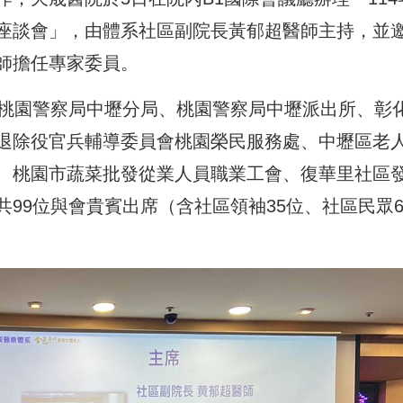
座談會」，由體系社區副院長黃郁超醫師主持，並
師擔任專家委員。
括桃園警察局中壢分局、桃園警察局中壢派出所、彰
退除役官兵輔導委員會桃園榮民服務處、中壢區老
、桃園市蔬菜批發從業人員職業工會、復華里社區
99位與會貴賓出席（含社區領袖35位、社區民眾6