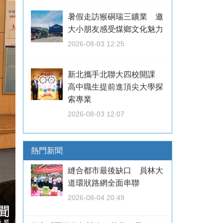
暑假走訪猴硐瑞三鑛業 邀
大小朋友感受煤鄉文化魅力
2026-08-03 12:25
新北攜手北聯大四校開課
高中職生提前進頂尖大學探
索專業
2026-08-03 12:07
熱門新聞
縫合都市最後缺口 員林大
道環狀路網全面串聯
2026-08-04 20:49