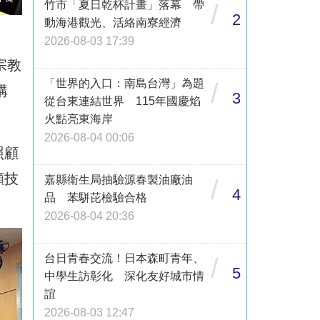
竹市「夏日乾杯計畫」落幕 帶
/
2
動海港觀光、活絡南寮經濟
2026-08-03 17:39
宗教
「世界的入口：南島台灣」為題
/
構
3
從台東連結世界 115年國慶焰
火點亮東海岸
2026-08-04 00:06
照顧
顧技
嘉縣衛生局抽驗源春製油廠油
/
4
品 苯駢芘檢驗合格
2026-08-04 20:36
台日青春交流！日本森町青年、
/
5
中學生訪彰化 深化友好城市情
誼
2026-08-03 12:47