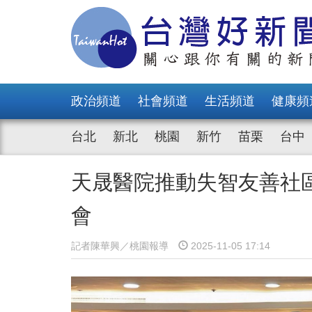
政治頻道
社會頻道
生活頻道
健康頻
台北
新北
桃園
新竹
苗栗
台中
天晟醫院推動失智友善社
會
記者陳華興／桃園報導
2025-11-05 17:14