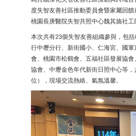
度失智友善社區推動委員會暨家屬回饋
桃園長庚醫院失智共照中心魏其旆社工
本次共有23個失智友善組織參與，包
行中壢分行、新街國小、仁海宮、國軍
會、桃園市松鶴會、五福社區發展協會
協會、中壢金色年代新街日照中心等，共
位），現場交流熱絡、氣氛溫馨。