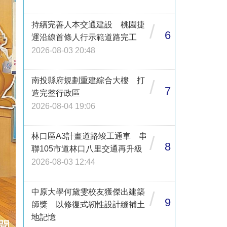
持續完善人本交通建設 桃園捷
/
6
運沿線首條人行示範道路完工
2026-08-03 20:48
南投縣府規劃重建綜合大樓 打
/
7
造完整行政區
2026-08-04 19:06
林口區A3計畫道路竣工通車 串
/
8
聯105市道林口八里交通再升級
2026-08-03 12:44
中原大學何黛雯校友獲傑出建築
/
9
師獎 以修復式韌性設計縫補土
地記憶