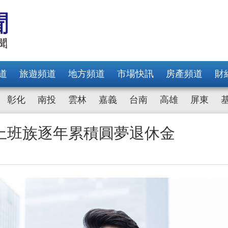
道
旅遊頻道
地方頻道
市場快訊
房產頻道
財
彰化
南投
雲林
嘉義
台南
高雄
屏東
上班族逐年累積圓夢退休金