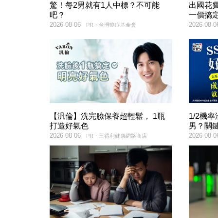
驚！每2男就有1人中標？不可能
出國花
吧？
一價搞
2026-08-06
2026-08-0
PR・台灣癌症基金會
【汎倫】洗完臉保養超輕鬆， 1瓶
1/2機
打造好氣色
男？關
2026-08-06
2026-08-0
PR・三得利健康網路商店