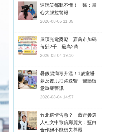
連玩笑都聽不懂！ 醫：當
心大腦拉警報
2026-08-05 11:35
屋頂光電獎勵 嘉義市加碼
每瓩2千、最高2萬
2026-08-04 19:10
暑假腸病毒升溫！1歲童睡
夢反覆肌抽躍送醫 醫籲留
意重症警訊
2026-08-04 14:57
竹北選情告急？ 藍營參選
人杜文中致信鄭麗文：藍白
合作絕不能喪失尊嚴