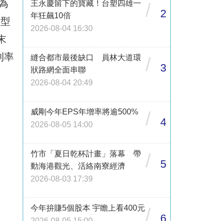
為
王永慶留下的寶藏！台塑四雄一
/
2
年狂飆10倍
動型
2026-08-04 16:30
末
利率
縫合都市最後缺口 員林大道環
/
3
狀路網全面串聯
2026-08-04 20:49
威剛今年EPS年增率將逾500%
/
4
2026-08-05 14:00
竹市「夏日乾杯計畫」落幕 帶
/
5
動海港觀光、活絡南寮經濟
2026-08-03 17:39
今年拚賺5個股本 宇瞻上看400元
/
6
2026-08-05 15:00