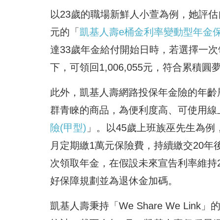
以23歲的職場新鮮人小萱為例，她評估
元的「
凱基人壽e桶金利率變動型年金保
達33歲年金給付開始日時，若選擇一次
下，可領回1,006,055元，符合累積
此外，凱基人壽網路投保年金險的年齡
群青睞的商品，為便利度高、可使用線
險(甲型)
」。以45歲上班族巫先生為例
月定期繳1萬元保險費，持續繳交20年
次領取年金，在假設未來宣告利率維持2.3
好保障規劃並為退休金加碼。
凱基人壽秉持「We Share We L