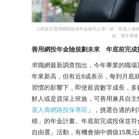
上班族可選擇網路投保年金險市占第一的「凱基人壽
始、逐年累積
善用網投年金險規劃未來 年底前完成
求職網最新調查指出，今年畢業的職場新鮮
年來新高，但有近8成表示，每到月底
習慣的影響下，即使薪資數字成長，多
鮮人或是資深上班族，可善用兼具自主
基人壽網路投保專區
」，挑選合適的利
積」的年金計畫。年底前完成投保並符
自由選」活動，有機會抽中價值15萬元