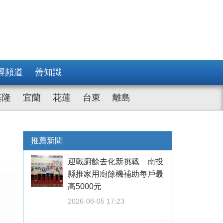
經頻道
善知識
基隆
宜蘭
花蓮
台東
離島
推薦新聞
迎戰廚餘去化新挑戰 南投
縣推家用廚餘機補助每戶最
高5000元
2026-08-05 17:23