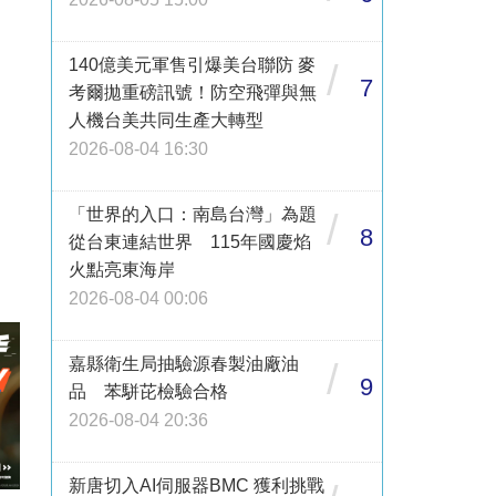
140億美元軍售引爆美台聯防 麥
/
7
考爾拋重磅訊號！防空飛彈與無
人機台美共同生產大轉型
2026-08-04 16:30
「世界的入口：南島台灣」為題
/
8
從台東連結世界 115年國慶焰
火點亮東海岸
2026-08-04 00:06
嘉縣衛生局抽驗源春製油廠油
/
9
品 苯駢芘檢驗合格
2026-08-04 20:36
新唐切入AI伺服器BMC 獲利挑戰