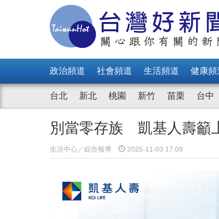
政治頻道
社會頻道
生活頻道
健康頻
台北
新北
桃園
新竹
苗栗
台中
別當零存族 凱基人壽籲
生活中心／綜合報導
2025-11-03 17:09