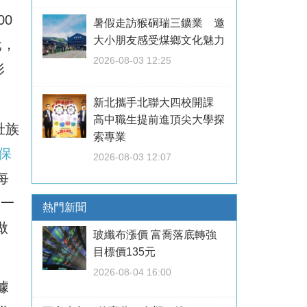
0
暑假走訪猴硐瑞三鑛業 邀
大小朋友感受煤鄉文化魅力
元，
2026-08-03 12:25
形
新北攜手北聯大四校開課
高中職生提前進頂尖大學探
壯族
索專業
保
2026-08-03 12:07
每
擇一
熱門新聞
做
玻纖布漲價 富喬落底轉強
目標價135元
2026-08-04 16:00
據