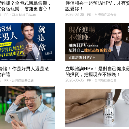
費難抓？全包式海島假期，
伴侶和妳一起預防HPV，才有
定食宿玩樂，省錢更省心！
說愛妳！
6
2026-08-06
PR・Club Med Taiwan
PR・台灣癌症基金會
率淪陷！你是好男人還是渣
立即諮詢HPV！是對自己健康
鍵在這
的投資，把握現在不嫌晚！
6
2026-08-06
PR・台灣癌症基金會
PR・台灣癌症基金會