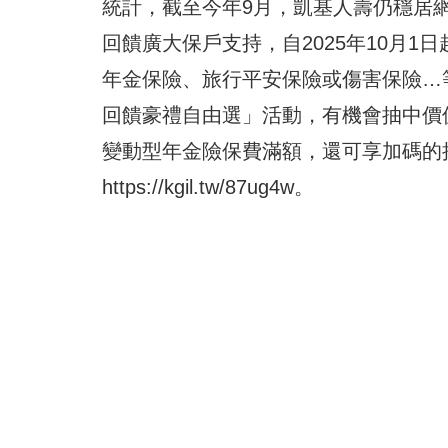
統計，截至今年9月，凱基人壽仍穩居
回饋廣大保戶支持，自2025年10月1
年金保險、旅行平安保險或傷害保險…
回饋豪禮自由選」活動，有機會抽中價
變動型年金險保費滿額，還可享加碼的
https://kgil.tw/87ug4w
。