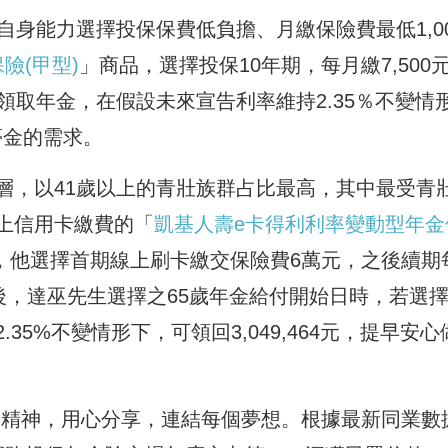
自身能力選擇投保保費低負擔、月繳保險費最低1,00
險(甲型)
」商品，選擇投保10年期，每月繳7,500
領取年金，在假設未來宣告利率維持2.35％不變情
圓夢金的需求。
層，以41歲以上的青壯族群占比最高，其中最受青
上信用卡繳費的「
凱基人壽e卡得利利率變動型年金
，他選擇首期線上刷卡繳交保險費6萬元，之後續期
後，達巫先生選擇之65歲年金給付開始日時，若選
5%不變情形下，可領回3,049,464元，提早安心
ink」的精神，用心分享，連結每個夢想。根據最新同業數