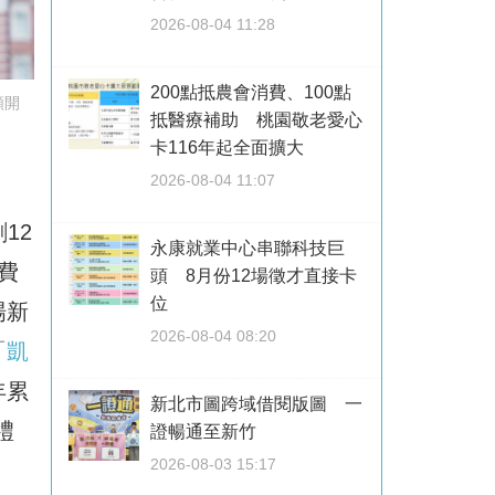
2026-08-04 11:28
200點抵農會消費、100點
額開
抵醫療補助 桃園敬老愛心
卡116年起全面擴大
2026-08-04 11:07
12
永康就業中心串聯科技巨
費
頭 8月份12場徵才直接卡
位
場新
2026-08-04 08:20
「
凱
年累
新北市圖跨域借閱版圖 一
禮
證暢通至新竹
2026-08-03 15:17