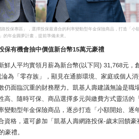
網路投保專區」，選擇投保最適合的利率變動型年金保險商品，打造「小
」的年金圓夢計畫，提前準備未來。
投保有機會抽中價值新台幣15萬元豪禮
人平均實領月薪為新台幣(以下同) 31,768元，創
就淪為「零存族」，顯見在通膨環境、家庭或個人消
數仍面臨沉重的財務壓力。凱基人壽建議無論是職
性高、隨時可保、商品選擇多元與繳費方式靈活的
率變動型年金保險商品，逐步打造「小額開始、逐
合資格，還可參加「凱基人壽網路投保-歲末回饋豪
的豪禮。