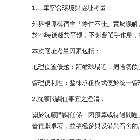
1.二軍宿舍環境與選址考量：
外界報導稱宿舍「條件不佳」實屬誤解
於23時後趨於平靜，不影響選手作息
本次選址考量因素包括：
地理位置優越：距離球場近，周邊餐飲
管理便利性：整棟承租模式便於統一管
2.沈顧問調任事宜之澄清：
關於沈顧問調任係「因預算或待遇問題
善貢獻卓著，並積極參與設備與宿舍的