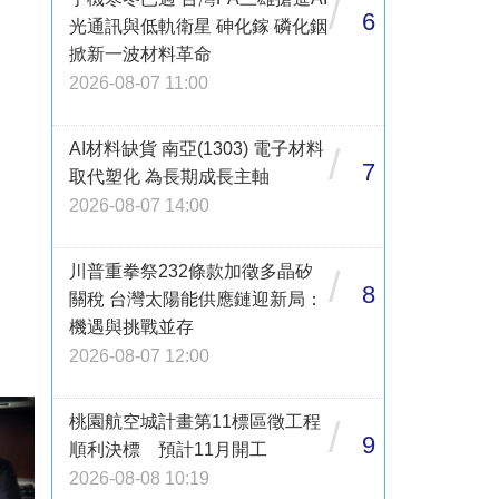
/
6
光通訊與低軌衛星 砷化鎵 磷化銦
掀新一波材料革命
2026-08-07 11:00
AI材料缺貨 南亞(1303) 電子材料
/
7
取代塑化 為長期成長主軸
2026-08-07 14:00
川普重拳祭232條款加徵多晶矽
/
8
關稅 台灣太陽能供應鏈迎新局：
機遇與挑戰並存
2026-08-07 12:00
桃園航空城計畫第11標區徵工程
/
9
順利決標 預計11月開工
2026-08-08 10:19