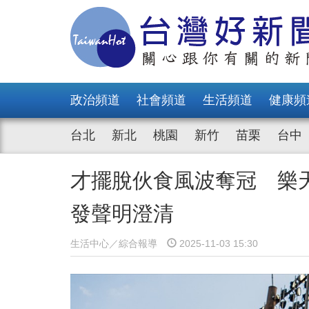
政治頻道
社會頻道
生活頻道
健康頻
台北
新北
桃園
新竹
苗栗
台中
才擺脫伙食風波奪冠 樂
發聲明澄清
生活中心／綜合報導
2025-11-03 15:30