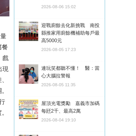
2026-08-06 15:02
迎戰廚餘去化新挑戰 南投
縣推家用廚餘機補助每戶最
考量
高5000元
腐餐
2026-08-05 17:23
」戲
連玩笑都聽不懂！ 醫：當
出現
心大腦拉警報
差、
2026-08-05 11:35
關。
行
屋頂光電獎勵 嘉義市加碼
每瓩2千、最高2萬
實。
2026-08-04 19:10