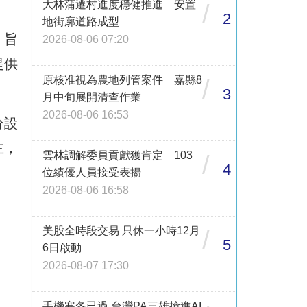
大林蒲遷村進度穩健推進 安置
/
2
地街廓道路成型
，旨
2026-08-06 07:20
提供
原核准視為農地列管案件 嘉縣8
/
3
月中旬展開清查作業
2026-08-06 16:53
分設
主，
雲林調解委員貢獻獲肯定 103
/
4
位績優人員接受表揚
2026-08-06 16:58
美股全時段交易 只休一小時12月
/
5
6日啟動
2026-08-07 17:30
手機寒冬已過 台灣PA三雄搶進AI