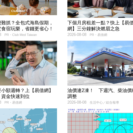
費難抓？全包式海島假期，
下個月房租差一點？快上【易
定食宿玩樂，省錢更省心！
網】三分鐘解決燃眉之急
8
2026-08-08
PR・Club Med Taiwan
PR・易借網
要小額週轉？上【易借網】
油價連2凍！ 下週汽、柴油價
！資金快速到位
調整
8
2026-08-08
PR・易借網
生活中心／綜合報導