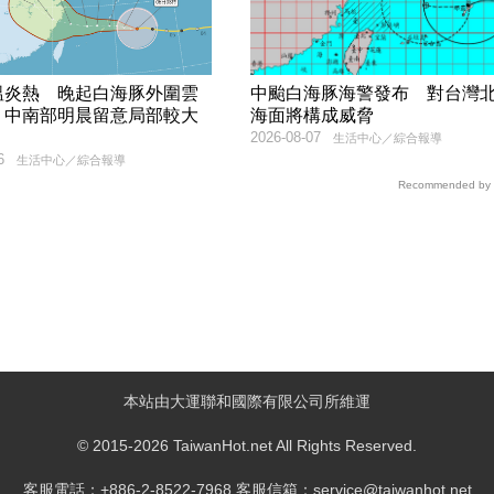
溫炎熱 晚起白海豚外圍雲
中颱白海豚海警發布 對台灣
 中南部明晨留意局部較大
海面將構成威脅
2026-08-07
生活中心／綜合報導
6
生活中心／綜合報導
Recommended by
本站由大運聯和國際有限公司所維運
© 2015-2026 TaiwanHot.net All Rights Reserved.
客服電話：+886-2-8522-7968 客服信箱：service@taiwanhot.net