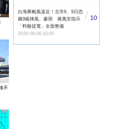
白海豚颱風逼近！北市8、9日恐
/
10
飆9級陣風、豪雨 蔣萬安指示
借
「料敵從寬」全面整備
2026-08-06 16:00
格不