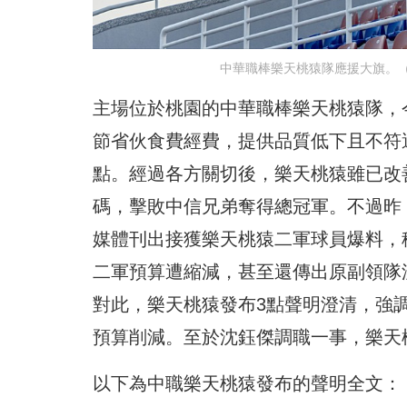
中華職棒樂天桃猿隊應援大旗。
主場位於桃園的中華職棒樂天桃猿隊，今
節省伙食費經費，提供品質低下且不符
點。經過各方關切後，樂天桃猿雖已改
碼，擊敗中信兄弟奪得總冠軍。不過昨
媒體刊出接獲樂天桃猿二軍球員爆料，
二軍預算遭縮減，甚至還傳出原副領隊
對此，樂天桃猿發布3點聲明澄清，強
預算削減。至於沈鈺傑調職一事，樂天
以下為中職樂天桃猿發布的聲明全文：