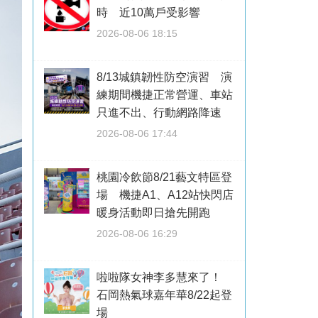
時 近10萬戶受影響
2026-08-06 18:15
8/13城鎮韌性防空演習 演
練期間機捷正常營運、車站
只進不出、行動網路降速
2026-08-06 17:44
桃園冷飲節8/21藝文特區登
場 機捷A1、A12站快閃店
暖身活動即日搶先開跑
2026-08-06 16:29
啦啦隊女神李多慧來了！
石岡熱氣球嘉年華8/22起登
場