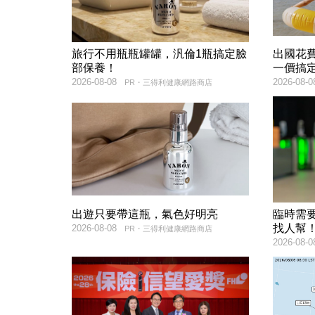
旅行不用瓶瓶罐罐，汎倫1瓶搞定臉
出國花
部保養！
一價搞
2026-08-08
2026-08-0
PR・三得利健康網路商店
出遊只要帶這瓶，氣色好明亮
臨時需
找人幫
2026-08-08
PR・三得利健康網路商店
2026-08-0