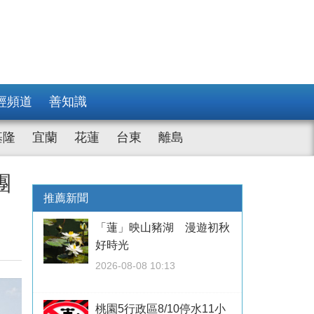
經頻道
善知識
基隆
宜蘭
花蓮
台東
離島
團
推薦新聞
「蓮」映山豬湖 漫遊初秋
好時光
2026-08-08 10:13
桃園5行政區8/10停水11小