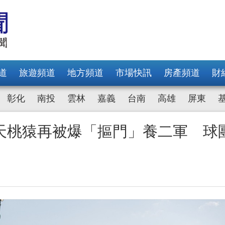
道
旅遊頻道
地方頻道
市場快訊
房產頻道
財
彰化
南投
雲林
嘉義
台南
高雄
屏東
天桃猿再被爆「摳門」養二軍 球