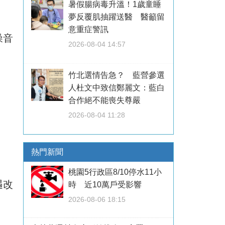
暑假腸病毒升溫！1歲童睡
夢反覆肌抽躍送醫 醫籲留
意重症警訊
噪音
2026-08-04 14:57
竹北選情告急？ 藍營參選
人杜文中致信鄭麗文：藍白
合作絕不能喪失尊嚴
2026-08-04 11:28
熱門新聞
桃園5行政區8/10停水11小
遇改
時 近10萬戶受影響
2026-08-06 18:15