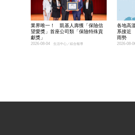
業界唯一！ 凱基人壽獲「保險信
各地高
望愛獎」首座公司類「保險特殊貢
系接近
獻獎」
雨勢
2026-08-04
2026-08-0
生活中心／綜合報導