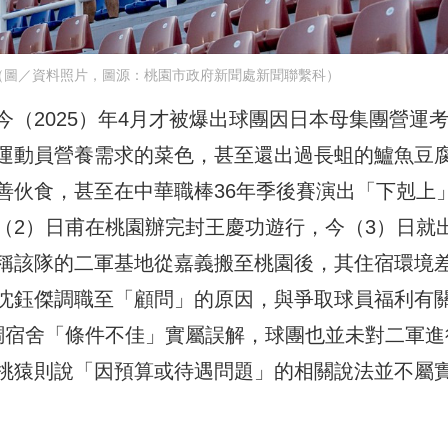
（圖／資料照片，圖源：桃園市政府新聞處新聞聯繫科）
（2025）年4月才被爆出球團因日本母集團營運
運動員營養需求的菜色，甚至還出過長蛆的鱸魚豆
善伙食，甚至在中華職棒36年季後賽演出「下剋上
（2）日甫在桃園辦完封王慶功遊行，今（3）日就
稱該隊的二軍基地從嘉義搬至桃園後，其住宿環境
沈鈺傑調職至「顧問」的原因，與爭取球員福利有
調宿舍「條件不佳」實屬誤解，球團也並未對二軍進
桃猿則說「因預算或待遇問題」的相關說法並不屬