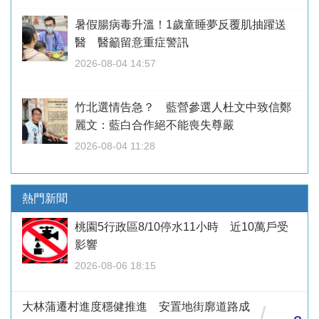
暑假腸病毒升溫！1歲童睡夢反覆肌抽躍送
醫 醫籲留意重症警訊
2026-08-04 14:57
竹北選情告急？ 藍營參選人杜文中致信鄭
麗文：藍白合作絕不能喪失尊嚴
2026-08-04 11:28
熱門新聞
桃園5行政區8/10停水11小時 近10萬戶受
影響
2026-08-06 18:15
大林蒲遷村進度穩健推進 安置地街廓道路成
/