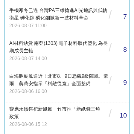
手機寒冬已過 台灣PA三雄搶進AI光通訊與低軌
/
7
衛星 砷化鎵 磷化銦掀新一波材料革命
2026-08-07 11:00
AI材料缺貨 南亞(1303) 電子材料取代塑化 為長
/
8
期成長主軸
2026-08-07 14:00
白海豚颱風逼近！北市8、9日恐飆9級陣風、豪
/
9
雨 蔣萬安指示「料敵從寬」全面整備
2026-08-06 16:00
響應永續祭祀新風氣 竹市推「新紙錢三燒」
/
10
政策
2026-08-06 15:12