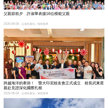
父親節前夕 許淑華表揚16位模範父親
2026-08-06
記者吳素珍／南投報導
跨越海洋的牽掛！ 暨大印尼校友會正式成立 校長武東星
親赴見證深化國際扎根
2026-08-04
記者吳素珍／南投報導