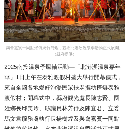
與會嘉賓一同點燃傳統竹筒炮，宣布北港溪溫泉季活動正式展開。
（縣府提供）
2025南投溫泉季壓軸活動—「北港溪溫泉嘉年
華」1日上午在泰雅渡假村盛大舉行開幕儀式，
來自全國各地愛好泡湯民眾扶老攜幼擠爆泰雅
渡假村；開幕式中，縣府觀光處長陳志賢、國
姓鄉長邱美玲、縣議員林芳伃及陳宜君、立委
馬文君服務處執行長楊樹煌及與會嘉賓一同點
燃傳統竹筒炮，宣布北港溪溫泉季活動正式展