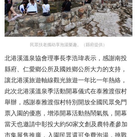
民眾扶老攜幼享泡湯樂趣。（縣府提供）
北港溪溫泉協會理事長李浩瑋表示，感謝南投
縣府、仁愛鄉公所及國姓鄉公所大力的支持，
讓北港溪旅遊軸線觀光旅遊一年比一年熱絡，
此次北港溪溫泉季活動開幕儀式在泰雅渡假村
舉辦，感謝泰雅渡假村特別開放全國民眾免門
票入園的優惠，增添開幕活動熱鬧氣氛，開幕
當天也邀請中彰投大約50家文創及農特產參加
市集展售推廣，入園民眾還可免費泡湯，挑戰