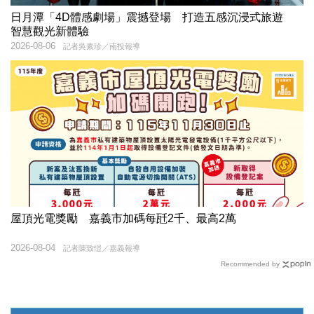
日月潭「4D體感劇場」震撼登場 打造五感沉浸式旅遊
智慧觀光新體驗
2026-08-06
記者吳素珍／南投報導
屋頂光電獎勵 嘉義市加碼每瓩2千、最高2萬
2026-08-04
記者陳致愷／嘉義報導
Recommended by