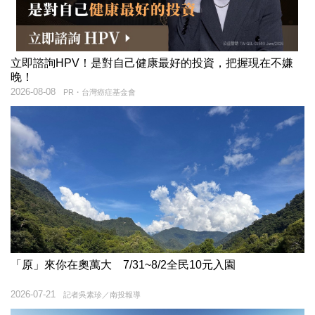
立即諮詢HPV！是對自己健康最好的投資，把握現在不嫌
晚！
2026-08-08
PR・台灣癌症基金會
「原」來你在奧萬大 7/31~8/2全民10元入園
2026-07-21
記者吳素珍／南投報導