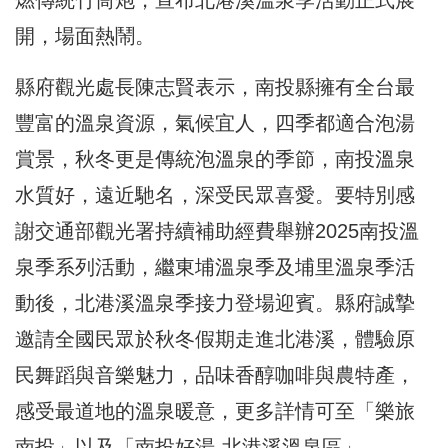
開，場面熱鬧。
縣府觀光處長陳志賢表示，南投縣擁有全台最
豐富的溫泉資源，氣候宜人，四季都適合泡湯
賞景，秋冬更是傳統泡溫泉的季節，南投溫泉
水質好，遠近馳名，深受民眾喜愛。要特別感
謝交通部觀光署持續補助經費舉辦2025南投溫
泉季系列活動，繼東埔溫泉季及埔里溫泉季活
動後，北港溪溫泉季接力登場迎賓。縣府誠摯
邀請全國民眾於秋冬假期走進北港溪，體驗原
民舞蹈與音樂魅力，品味香醇咖啡與農特產，
感受最道地的溫泉暖意，更多詳情可至「樂旅
南投」以及「南投好湯-北港溪溫泉區」