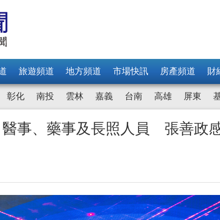
道
旅遊頻道
地方頻道
市場快訊
房產頻道
財
彰化
南投
雲林
嘉義
台南
高雄
屏東
、醫事、藥事及長照人員 張善政