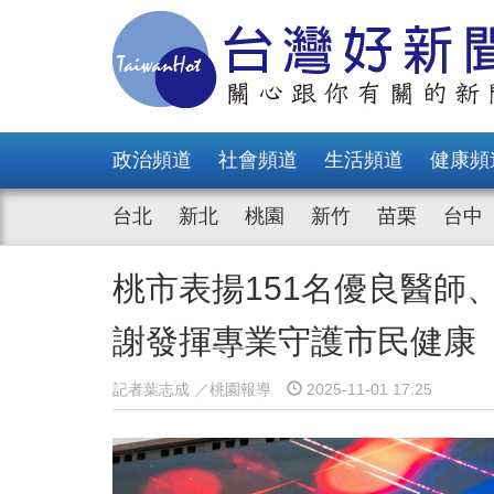
政治頻道
社會頻道
生活頻道
健康頻
台北
新北
桃園
新竹
苗栗
台中
桃市表揚151名優良醫師
謝發揮專業守護市民健康
記者葉志成 ／桃園報導
2025-11-01 17:25