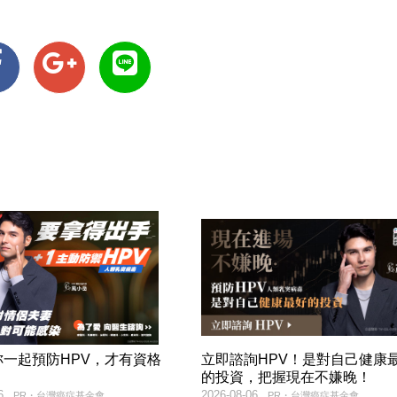
妳一起預防HPV，才有資格
立即諮詢HPV！是對自己健康
！
的投資，把握現在不嫌晚！
6
2026-08-06
PR・台灣癌症基金會
PR・台灣癌症基金會