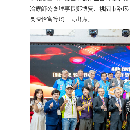
治療師公會理事長鄭博霙、桃園市臨床
長陳怡富等均一同出席。