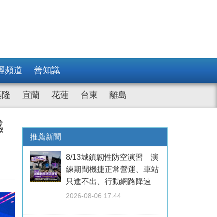
經頻道
善知識
基隆
宜蘭
花蓮
台東
離島
感
推薦新聞
8/13城鎮韌性防空演習 演
練期間機捷正常營運、車站
只進不出、行動網路降速
2026-08-06 17:44