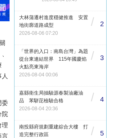
大林蒲遷村進度穩健推進 安置
/
2
地街廓道路成型
2026-08-06 07:20
關
「世界的入口：南島台灣」為題
/
）、
3
從台東連結世界 115年國慶焰
療
火點亮東海岸
2026-08-04 00:06
事人
嘉縣衛生局抽驗源春製油廠油
/
4
品 苯駢芘檢驗合格
門委
2026-08-04 20:36
分院
會理
南投縣府規劃重建綜合大樓 打
/
5
造完整行政區
語言