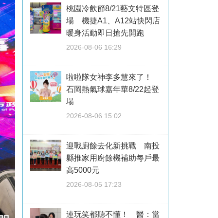
桃園冷飲節8/21藝文特區登
場 機捷A1、A12站快閃店
暖身活動即日搶先開跑
2026-08-06 16:29
啦啦隊女神李多慧來了！
石岡熱氣球嘉年華8/22起登
場
2026-08-06 15:02
迎戰廚餘去化新挑戰 南投
縣推家用廚餘機補助每戶最
高5000元
2026-08-05 17:23
連玩笑都聽不懂！ 醫：當