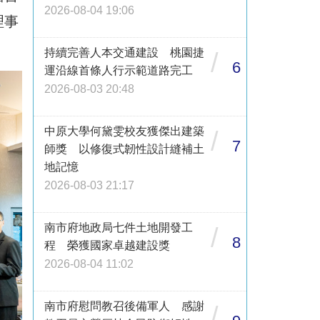
2026-08-04 19:06
理事
持續完善人本交通建設 桃園捷
/
6
運沿線首條人行示範道路完工
2026-08-03 20:48
中原大學何黛雯校友獲傑出建築
/
7
師獎 以修復式韌性設計縫補土
地記憶
2026-08-03 21:17
南市府地政局七件土地開發工
/
8
程 榮獲國家卓越建設獎
2026-08-04 11:02
南市府慰問教召後備軍人 感謝
/