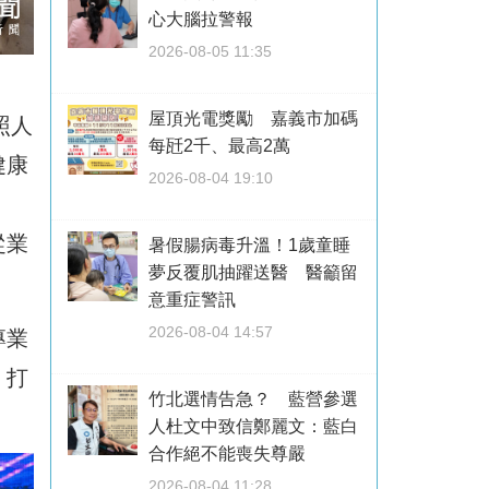
心大腦拉警報
2026-08-05 11:35
屋頂光電獎勵 嘉義市加碼
照人
每瓩2千、最高2萬
健康
2026-08-04 19:10
從業
暑假腸病毒升溫！1歲童睡
夢反覆肌抽躍送醫 醫籲留
意重症警訊
2026-08-04 14:57
專業
，打
竹北選情告急？ 藍營參選
人杜文中致信鄭麗文：藍白
合作絕不能喪失尊嚴
2026-08-04 11:28