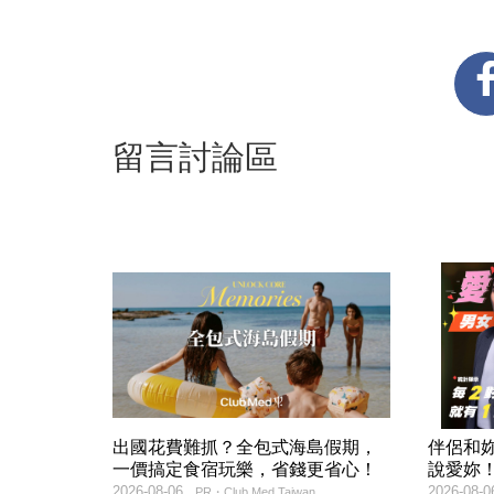
留言討論區
出國花費難抓？全包式海島假期，
伴侶和
一價搞定食宿玩樂，省錢更省心！
說愛妳
2026-08-06
2026-08-0
PR・Club Med Taiwan