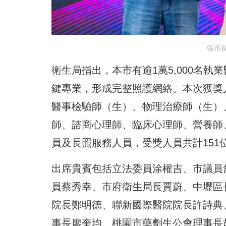
張市
衛生局指出，本市有逾1萬5,000名執
鍵專業，形成完整照護網絡。本次獲獎
醫事檢驗師（生）、物理治療師（生）
師、諮商心理師、臨床心理師、營養師
員及長照服務人員，受獎人員共計151
出席貴賓包括立法委員涂權吉、市議員
員蔡秀幸、市府衛生局長賈蔚、中壢區
院長鄭明德、聯新國際醫院院長許詩典
事長廖奎均、桃園市藥劑生公會理事長