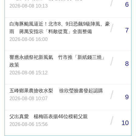
/
6
2026-08-08 10:13
白海豚颱風逼近！北市8、9日恐飆9級陣風、豪
/
7
雨 蔣萬安指示「料敵從寬」全面整備
2026-08-06 16:00
響應永續祭祀新風氣 竹市推「新紙錢三燒」
/
8
政策
2026-08-06 15:12
五峰鄉果農搶收水梨 徐欣瑩臉書發起認購
/
9
2026-08-08 10:07
父出真愛 楊梅區表揚46位模範父親
/
10
2026-08-06 15:56