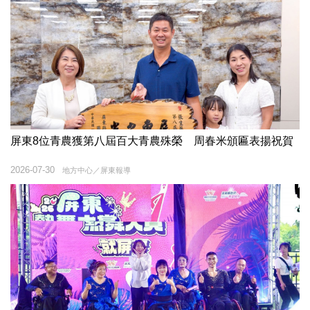
屏東8位青農獲第八屆百大青農殊榮 周春米頒匾表揚祝賀
2026-07-30
地方中心／屏東報導