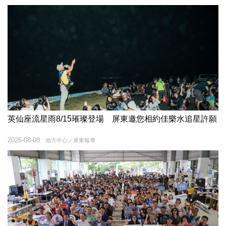
英仙座流星雨8/15璀璨登場 屏東邀您相約佳樂水追星許願
2026-08-08
地方中心／屏東報導