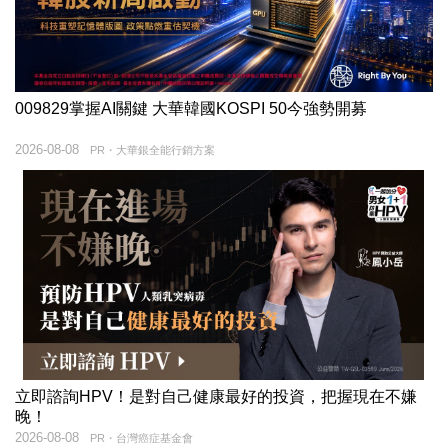
009829掌握AI關鍵 大華韓國KOSPI 50今強勢開募
2026-08-08
PR・大華銀全能行銷方案
立即諮詢HPV！是對自己健康最好的投資，把握現在不嫌
晚！
2026-08-08
PR・台灣癌症基金會