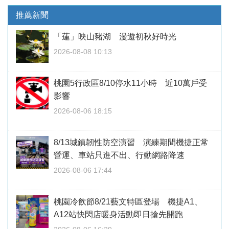
推薦新聞
「蓮」映山豬湖 漫遊初秋好時光
2026-08-08 10:13
桃園5行政區8/10停水11小時 近10萬戶受
影響
2026-08-06 18:15
8/13城鎮韌性防空演習 演練期間機捷正常
營運、車站只進不出、行動網路降速
2026-08-06 17:44
桃園冷飲節8/21藝文特區登場 機捷A1、
A12站快閃店暖身活動即日搶先開跑