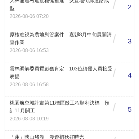
大林蒲遷村進度穩健推進 安置地街廓道路成
/
2
型
2026-08-06 07:20
原核准視為農地列管案件 嘉縣8月中旬展開清
/
3
查作業
2026-08-06 16:53
雲林調解委員貢獻獲肯定 103位績優人員接受
/
4
表揚
2026-08-06 16:58
桃園航空城計畫第11標區徵工程順利決標 預
/
5
計11月開工
2026-08-08 10:19
「蓮」映山豬湖 漫遊初秋好時光