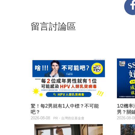
留言討論區
驚！每2男就有1人中標？不可能
1/2機
吧？
男？關
2026-08-08
2026-08-0
PR・台灣癌症基金會