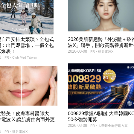
程自己安排太繁瑣？全包式
2026美肌新趨勢「外泌體＋矽
期：出門即雪場，一價全包
波X」聯手，開啟高階養膚新世
算爆表！
2026-08-08
PR・矽谷電波X
8
PR・Club Med Taiwan
效醫美！皮膚專科醫師大
009829掌握AI關鍵 大華韓國KO
電波 X 讓肌膚由內而外更
50今強勢開募
2026-08-08
PR・大華銀全能行銷方案
8
PR・矽谷電波X