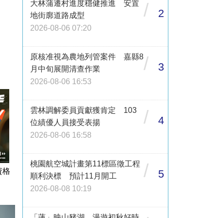
大林蒲遷村進度穩健推進 安置
/
2
地街廓道路成型
2026-08-06 07:20
原核准視為農地列管案件 嘉縣8
/
3
月中旬展開清查作業
2026-08-06 16:53
雲林調解委員貢獻獲肯定 103
/
4
位績優人員接受表揚
2026-08-06 16:58
桃園航空城計畫第11標區徵工程
/
資格
5
順利決標 預計11月開工
2026-08-08 10:19
「蓮」映山豬湖 漫遊初秋好時