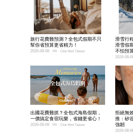
旅行花費難預測？全包式假期不只
滑雪行
幫你省預算更省精力！
滑雪假
不怕預
2026-08-08
PR・Club Med Taiwan
2026-08-0
出國花費難抓？全包式海島假期，
拒絕無
一價搞定食宿玩樂，省錢更省心！
推：矽谷
強韌
2026-08-08
PR・Club Med Taiwan
2026-08-0