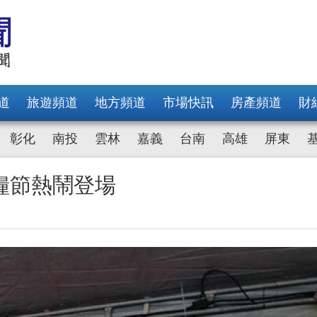
道
旅遊頻道
地方頻道
市場快訊
房產頻道
財
彰化
南投
雲林
嘉義
台南
高雄
屏東
糧節熱鬧登場