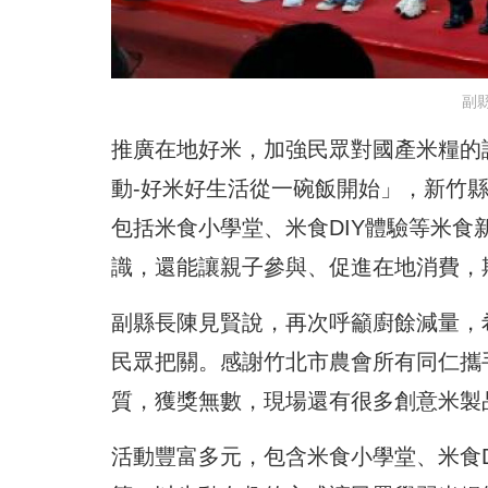
副
推廣在地好米，加強民眾對國產米糧的
動-好米好生活從一碗飯開始」，新竹
包括米食小學堂、米食DIY體驗等米
識，還能讓親子參與、促進在地消費，
副縣長陳見賢說，再次呼籲廚餘減量，
民眾把關。感謝竹北市農會所有同仁攜
質，獲獎無數，現場還有很多創意米製
活動豐富多元，包含米食小學堂、米食