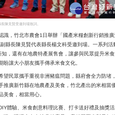
縣長陳見賢受邀到場致詞。
認識，竹北市農會1日舉辦「國產米糧創新行銷推廣
縣副縣長陳見賢代表縣長楊文科受邀到場。一系列活
食新知，還有在地農特產展售會，讓參與民眾提升米食
期盼讓大小朋友攜手傳承米食文化。
希望民眾攜手重視非洲豬瘟問題，縣府會全力防堵
手推廣新竹縣在地農產及美食，竹北產出的米相當
品美食，相當用心。
DIY體驗、米食創意料理比賽、打卡送好禮及抽獎活