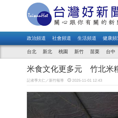
政治頻道
社會頻道
生活頻道
健康頻
台北
新北
桃園
新竹
苗栗
台中
米食文化更多元 竹北米
記者季大仁／新竹報導
2025-11-01 12:43