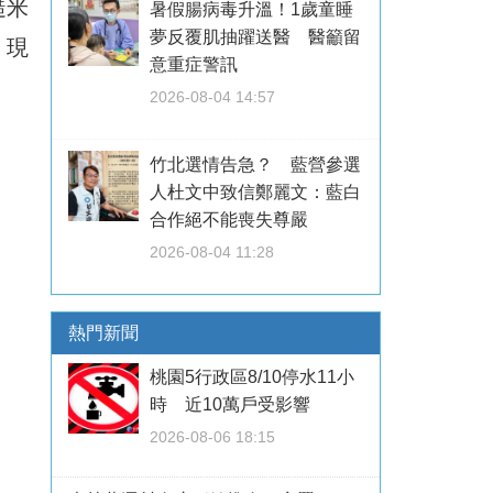
糙米
暑假腸病毒升溫！1歲童睡
夢反覆肌抽躍送醫 醫籲留
，現
意重症警訊
2026-08-04 14:57
竹北選情告急？ 藍營參選
人杜文中致信鄭麗文：藍白
合作絕不能喪失尊嚴
2026-08-04 11:28
熱門新聞
桃園5行政區8/10停水11小
時 近10萬戶受影響
2026-08-06 18:15