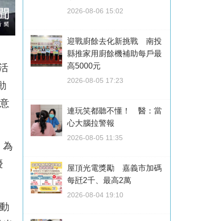
2026-08-06 15:02
迎戰廚餘去化新挑戰 南投
縣推家用廚餘機補助每戶最
高5000元
活
2026-08-05 17:23
動
意
連玩笑都聽不懂！ 醫：當
心大腦拉警報
2026-08-05 11:35
，為
優
屋頂光電獎勵 嘉義市加碼
每瓩2千、最高2萬
2026-08-04 19:10
動