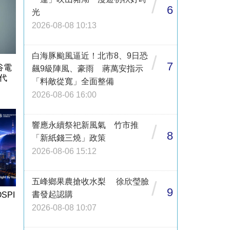
/
6
光
2026-08-08 10:13
白海豚颱風逼近！北市8、9日恐
/
7
谷電
飆9級陣風、豪雨 蔣萬安指示
代
「料敵從寬」全面整備
2026-08-06 16:00
響應永續祭祀新風氣 竹市推
/
8
「新紙錢三燒」政策
2026-08-06 15:12
五峰鄉果農搶收水梨 徐欣瑩臉
/
9
書發起認購
SPI
2026-08-08 10:07