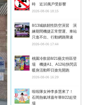
時 近10萬戶受影響
2026-08-06 18:15
8/13城鎮韌性防空演習 演
練期間機捷正常營運、車站
只進不出、行動網路降速
2026-08-06 17:44
桃園冷飲節8/21藝文特區登
場 機捷A1、A12站快閃店
暖身活動即日搶先開跑
2026-08-06 16:29
啦啦隊女神李多慧來了！
石岡熱氣球嘉年華8/22起登
場