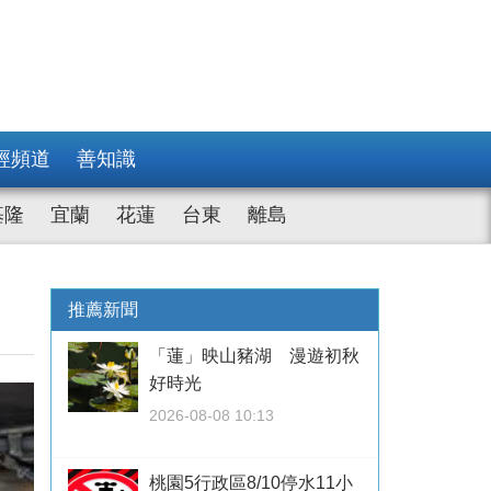
經頻道
善知識
基隆
宜蘭
花蓮
台東
離島
推薦新聞
「蓮」映山豬湖 漫遊初秋
好時光
2026-08-08 10:13
桃園5行政區8/10停水11小