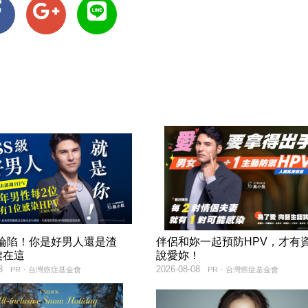
率淪陷！你是好男人還是渣
伴侶和妳一起預防HPV，才有
鍵在這
說愛妳！
8
2026-08-08
PR・台灣癌症基金會
PR・台灣癌症基金會