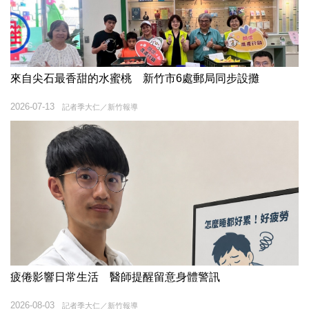
來自尖石最香甜的水蜜桃 新竹市6處郵局同步設攤
2026-07-13
記者季大仁／新竹報導
疲倦影響日常生活 醫師提醒留意身體警訊
2026-08-03
記者季大仁／新竹報導