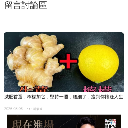
留言討論區
減肥首選，檸檬加它，堅持一週，腰細了，瘦到你懷疑人生
2026-08-06
PR・新素簡