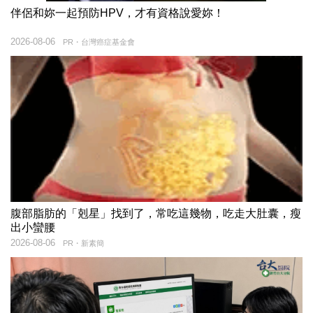
伴侶和妳一起預防HPV，才有資格說愛妳！
2026-08-06
PR・台灣癌症基金會
腹部脂肪的「剋星」找到了，常吃這幾物，吃走大肚囊，瘦
出小蠻腰
2026-08-06
PR・新素簡