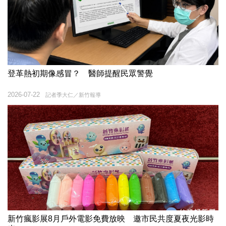
登革熱初期像感冒？ 醫師提醒民眾警覺
2026-07-22
記者季大仁／新竹報導
新竹瘋影展8月戶外電影免費放映 邀市民共度夏夜光影時