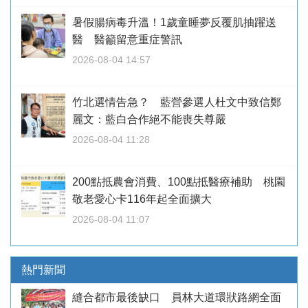
暑假腸病毒升溫！1歲童睡夢反覆肌抽躍送
醫 醫籲留意重症警訊
2026-08-04 14:57
竹北選情告急？ 藍營參選人杜文中致信鄭
麗文：藍白合作絕不能喪失尊嚴
2026-08-04 11:28
200點抵農會消費、100點抵醫療補助 桃園
敬老愛心卡116年起全面擴大
2026-08-04 11:07
熱門新聞
縫合都市最後缺口 員林大道環狀路網全面