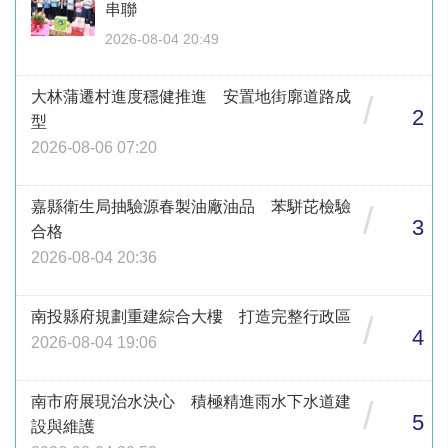
串聯
2026-08-04 20:49
大林蒲遷村進度穩健推進 安置地街廓道路成
/
2
型
2026-08-06 07:20
嘉縣衛生局抽驗源春製油廠油品 苯駢芘檢驗
/
3
合格
2026-08-04 20:36
南投縣府規劃重建綜合大樓 打造完整行政區
/
4
2026-08-04 19:06
南市府展現治水決心 積極精進雨水下水道建
/
5
設與維護