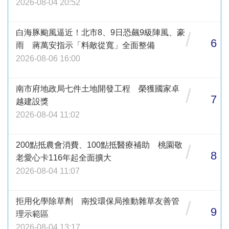
2026-08-04 20:52
白海豚颱風逼近！北市8、9日恐飆9級陣風、豪
/
6
雨 蔣萬安指示「料敵從寬」全面整備
2026-08-06 16:00
南市府地政局七件土地開發工程 榮獲國家卓
/
7
越建設獎
2026-08-04 11:02
200點抵農會消費、100點抵醫療補助 桃園敬
/
8
老愛心卡116年起全面擴大
2026-08-04 11:07
拒用化學除草劑 南投環保局推動雜草友善管
/
9
理示範區
2026-08-04 13:17