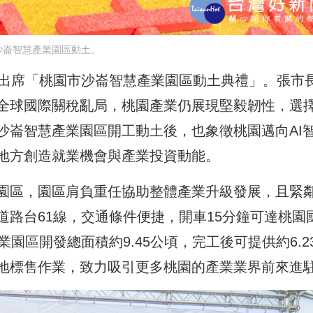
沙崙智慧產業園區動土。
，出席「桃園市沙崙智慧產業園區動土典禮」。張市
全球國際關稅亂局，桃園產業仍展現堅毅韌性，選
沙崙智慧產業園區開工動土後，也象徵桃園邁向AI
地方創造就業機會與產業投資動能。
園區，園區肩負重任協助整體產業升級發展，且緊
路台61線，交通條件便捷，開車15分鐘可達桃園
園區開發總面積約9.45公頃，完工後可提供約6.2
地標售作業，致力吸引更多桃園的產業業界前來進