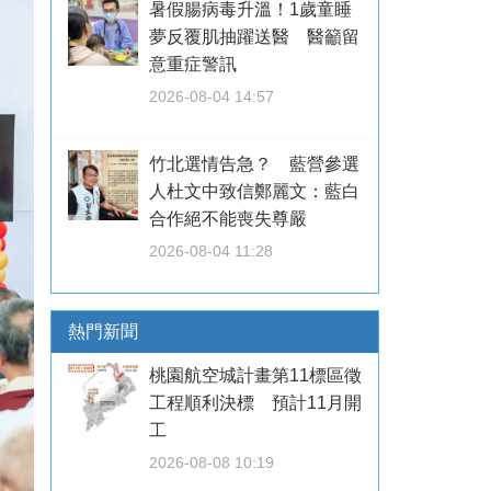
暑假腸病毒升溫！1歲童睡
夢反覆肌抽躍送醫 醫籲留
意重症警訊
2026-08-04 14:57
竹北選情告急？ 藍營參選
人杜文中致信鄭麗文：藍白
合作絕不能喪失尊嚴
2026-08-04 11:28
熱門新聞
桃園航空城計畫第11標區徵
工程順利決標 預計11月開
工
2026-08-08 10:19