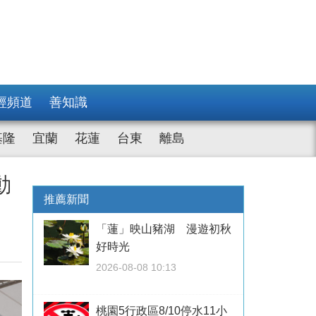
經頻道
善知識
基隆
宜蘭
花蓮
台東
離島
動
推薦新聞
「蓮」映山豬湖 漫遊初秋
好時光
2026-08-08 10:13
桃園5行政區8/10停水11小