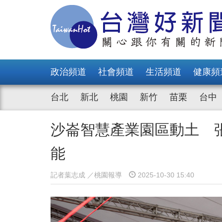
政治頻道
社會頻道
生活頻道
健康頻
台北
新北
桃園
新竹
苗栗
台中
沙崙智慧產業園區動土 
能
記者葉志成 ／桃園報導
2025-10-30 15:40