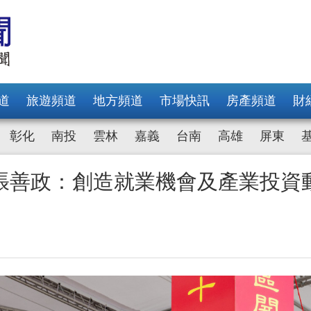
道
旅遊頻道
地方頻道
市場快訊
房產頻道
財
彰化
南投
雲林
嘉義
台南
高雄
屏東
張善政：創造就業機會及產業投資