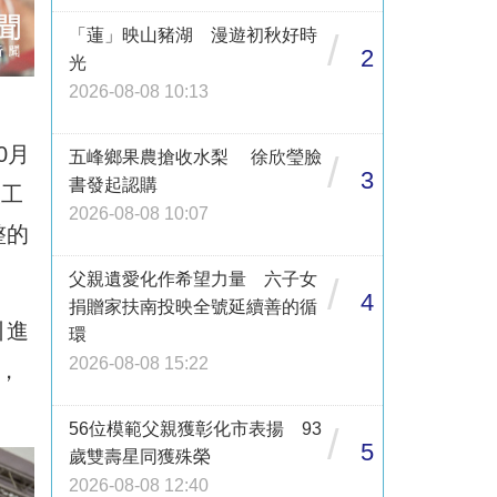
「蓮」映山豬湖 漫遊初秋好時
/
2
光
2026-08-08 10:13
0月
五峰鄉果農搶收水梨 徐欣瑩臉
/
3
書發起認購
技工
2026-08-08 10:07
整的
父親遺愛化作希望力量 六子女
/
4
捐贈家扶南投映全號延續善的循
引進
環
2026-08-08 15:22
，
56位模範父親獲彰化市表揚 93
/
5
歲雙壽星同獲殊榮
2026-08-08 12:40