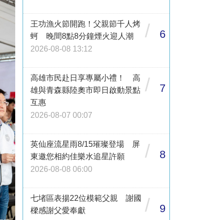
王功漁火節開跑！父親節千人烤
/
6
蚵 晚間8點8分鐘煙火迎人潮
2026-08-08 13:12
高雄市民赴日享專屬小禮！ 高
/
7
雄與青森縣陸奧市即日啟動景點
互惠
2026-08-07 00:07
英仙座流星雨8/15璀璨登場 屏
/
8
東邀您相約佳樂水追星許願
2026-08-08 06:00
七堵區表揚22位模範父親 謝國
/
9
樑感謝父愛奉獻