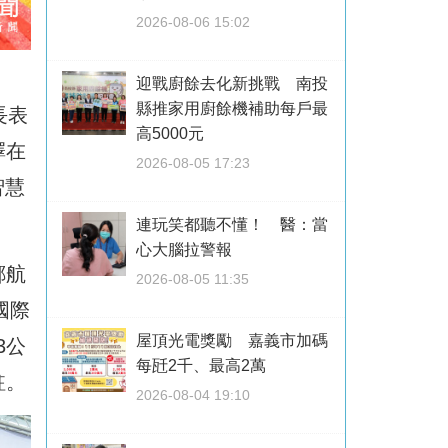
2026-08-06 15:02
迎戰廚餘去化新挑戰 南投
縣推家用廚餘機補助每戶最
長表
高5000元
擇在
2026-08-05 17:23
智慧
連玩笑都聽不懂！ 醫：當
心大腦拉警報
鄰航
2026-08-05 11:35
國際
屋頂光電獎勵 嘉義市加碼
3公
每瓩2千、最高2萬
駐。
2026-08-04 19:10