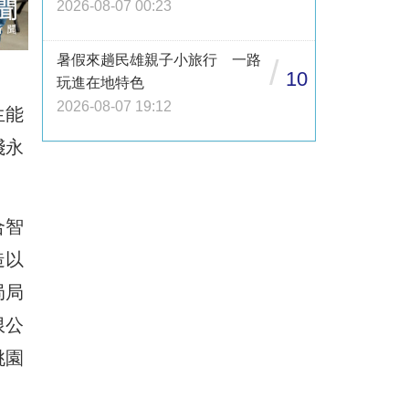
2026-08-07 00:23
暑假來趟民雄親子小旅行 一路
/
10
玩進在地特色
2026-08-07 19:12
生能
踐永
合智
造以
局局
限公
桃園