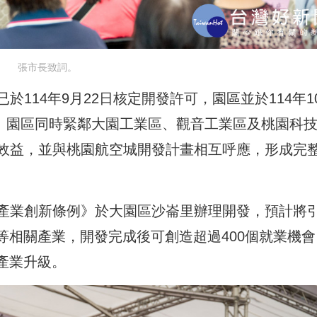
張市長致詞。
114年9月22日核定開發許可，園區並於114年1
商。園區同時緊鄰大園工業區、觀音工業區及桃園科
效益，並與桃園航空城開發計畫相互呼應，形成完
產業創新條例》於大園區沙崙里辦理開發，預計將
等相關產業，開發完成後可創造超過400個就業機會
產業升級。