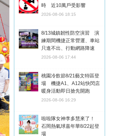
時 近10萬戶受影響
2026-08-06 18:15
8/13城鎮韌性防空演習 演
練期間機捷正常營運、車站
只進不出、行動網路降速
2026-08-06 17:44
桃園冷飲節8/21藝文特區登
場 機捷A1、A12站快閃店
暖身活動即日搶先開跑
2026-08-06 16:29
啦啦隊女神李多慧來了！
石岡熱氣球嘉年華8/22起登
場