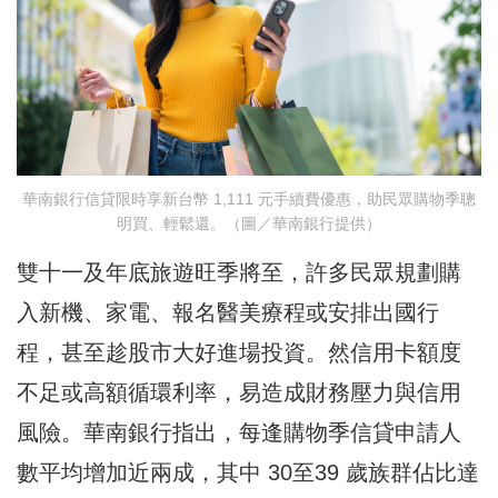
華南銀行信貸限時享新台幣 1,111 元手續費優惠，助民眾購物季聰
明買、輕鬆還。（圖／華南銀行提供）
雙十一及年底旅遊旺季將至，許多民眾規劃購
入新機、家電、報名醫美療程或安排出國行
程，甚至趁股市大好進場投資。然信用卡額度
不足或高額循環利率，易造成財務壓力與信用
風險。華南銀行指出，每逢購物季信貸申請人
數平均增加近兩成，其中 30至39 歲族群佔比達