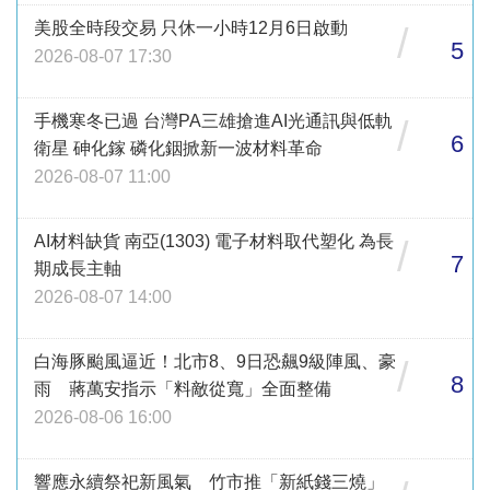
美股全時段交易 只休一小時12月6日啟動
/
5
2026-08-07 17:30
手機寒冬已過 台灣PA三雄搶進AI光通訊與低軌
/
6
衛星 砷化鎵 磷化銦掀新一波材料革命
2026-08-07 11:00
AI材料缺貨 南亞(1303) 電子材料取代塑化 為長
/
7
期成長主軸
2026-08-07 14:00
白海豚颱風逼近！北市8、9日恐飆9級陣風、豪
/
8
雨 蔣萬安指示「料敵從寬」全面整備
2026-08-06 16:00
響應永續祭祀新風氣 竹市推「新紙錢三燒」