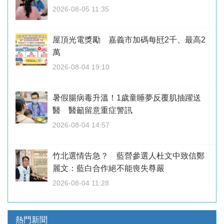
2026-08-05 11:35
屋頂光電獎勵 嘉義市加碼每瓩2千、最高2
萬
2026-08-04 19:10
暑假腸病毒升溫！1歲童睡夢反覆肌抽躍送
醫 醫籲留意重症警訊
2026-08-04 14:57
竹北選情告急？ 藍營參選人杜文中致信鄭
麗文：藍白合作絕不能喪失尊嚴
2026-08-04 11:28
熱門新聞