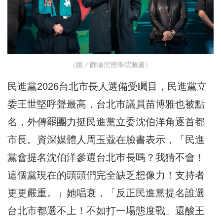
（圖／翻攝黑熊學院臉書）
民進黨2026台北市長人選備受矚目，民進黨立
委王世堅呼聲最高，台北市議員苗博雅也被點
名，外傳罷團力挺民進黨立委沈伯洋角逐首都
市長。資深媒體人周玉蔻在臉書表示，「民進
黨會提名沈伯洋參選台北巿長嗎？我猜不會！
這個黨現在的頭頭們完全缺乏想像力！支持者
更更嚴重。」她唱衰，「反正民進黨提名誰選
台北市都選不上！不如打一場態度戰」還酸王