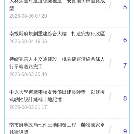
大林蒲遷村進度穩健推進 安置地街廓道路成
/
5
型
2026-08-06 07:20
南投縣府規劃重建綜合大樓 打造完整行政區
/
6
2026-08-04 19:06
持續完善人本交通建設 桃園捷運沿線首條人
/
7
行示範道路完工
2026-08-03 20:48
中原大學何黛雯校友獲傑出建築師獎 以修復
/
8
式韌性設計縫補土地記憶
2026-08-03 21:17
南市府地政局七件土地開發工程 榮獲國家卓
/
9
越建設獎