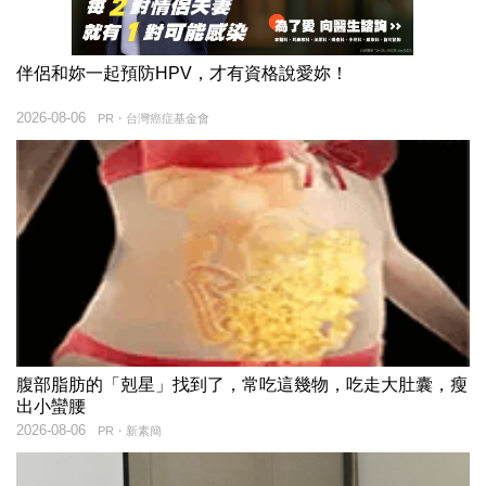
伴侶和妳一起預防HPV，才有資格說愛妳！
2026-08-06
PR・台灣癌症基金會
腹部脂肪的「剋星」找到了，常吃這幾物，吃走大肚囊，瘦
出小蠻腰
2026-08-06
PR・新素簡