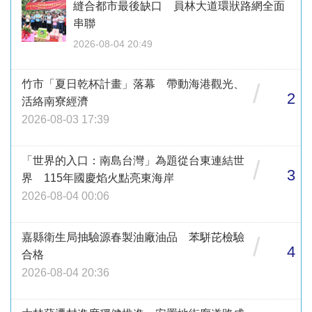
縫合都市最後缺口 員林大道環狀路網全面
串聯
2026-08-04 20:49
竹市「夏日乾杯計畫」落幕 帶動海港觀光、
/
2
活絡南寮經濟
2026-08-03 17:39
「世界的入口：南島台灣」為題從台東連結世
/
3
界 115年國慶焰火點亮東海岸
2026-08-04 00:06
嘉縣衛生局抽驗源春製油廠油品 苯駢芘檢驗
/
4
合格
2026-08-04 20:36