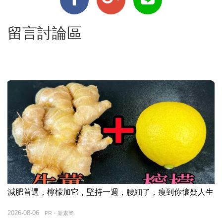
留言討論區
減肥首選，檸檬加它，堅持一週，腰細了，瘦到你懷疑人生
2026-08-06
PR・新素簡