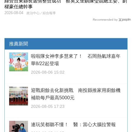
綠營台東縣長選情整合成功 蔡英文坐鎮陳瑩競總主委、劉
櫂豪任總幹事
2026-08-04
政治中心／綜合報導
Recommended by
推薦新聞
啦啦隊女神李多慧來了！ 石岡熱氣球嘉年
華8/22起登場
2026-08-06 15:02
迎戰廚餘去化新挑戰 南投縣推家用廚餘機
補助每戶最高5000元
2026-08-05 17:23
連玩笑都聽不懂！ 醫：當心大腦拉警報