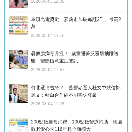
2026-08-05 11:35
屋頂光電獎勵 嘉義市加碼每瓩2千、最高2
萬
2026-08-04 19:10
暑假腸病毒升溫！1歲童睡夢反覆肌抽躍送
醫 醫籲留意重症警訊
2026-08-04 14:57
竹北選情告急？ 藍營參選人杜文中致信鄭
麗文：藍白合作絕不能喪失尊嚴
2026-08-04 11:28
200點抵農會消費、100點抵醫療補助 桃園
敬老愛心卡116年起全面擴大