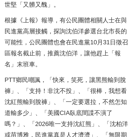
世堅「又髒又醜」。
根據《上報》報導，有公民團體相關人士在與
民進黨高層接觸，探詢沈伯洋參選台北市長的
可能性，公民團體也會在民進黨10月31日徵召
區報名截止前，推薦沈伯洋，讓他趕上「報
名」末班車。
PTT鄉民嘲諷，「快來，笑死，讓黑熊輸到脫
褲」、「支持！非沈不投」、「很棒，我想看
沈紅熊輸到脫褲」、「一定要選拉，不然怎知
道輸多少」、「美國CIA臥底間諜不演了
嗎？」、「2026唯一支持沈紅熊」、「沈柏洋
或苗博雅，民進黨真是人才濟濟」、「無限期