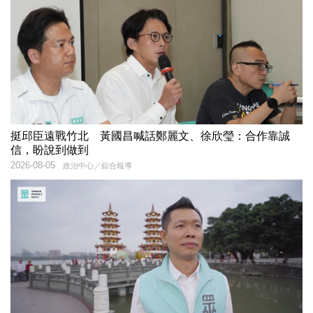
挺邱臣遠戰竹北 黃國昌喊話鄭麗文、徐欣瑩：合作靠誠
信，盼說到做到
2026-08-05
政治中心／綜合報導