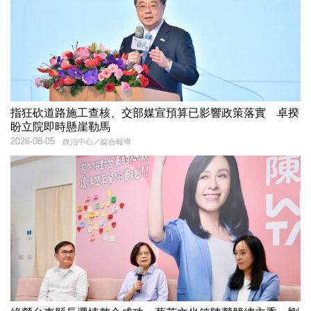
指狂砍道路施工查核、交部媒宣預算已影響政策落實 卓揆
盼立院即時懸崖勒馬
2026-08-05
政治中心／綜合報導