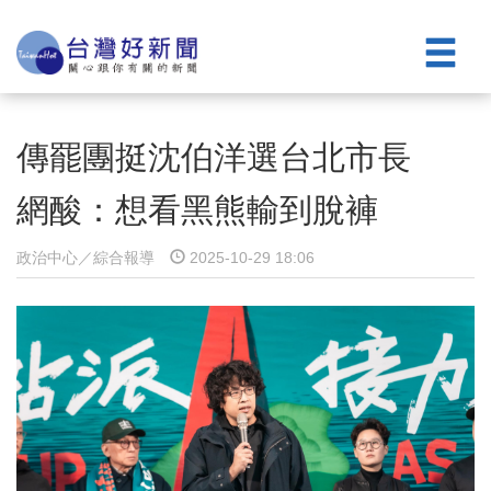
傳罷團挺沈伯洋選台北市長
網酸：想看黑熊輸到脫褲
政治中心／綜合報導
2025-10-29 18:06