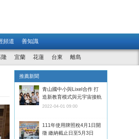
經頻道
善知識
基隆
宜蘭
花蓮
台東
離島
推薦新聞
青山國中小與Lixel合作 打
造新教育模式與元宇宙接軌
2022-04-01 09:00
111年使用牌照稅4月1日開
徵 繳納截止日至5月3日