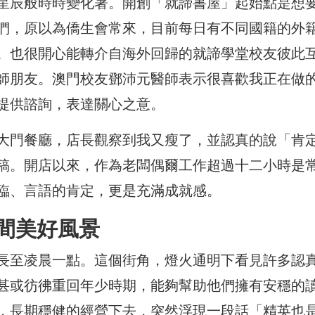
星辰般時時變化著。開創「就諦書屋」起始點是想
們，原以為僑生會常來，目前每日有不同國籍的外
。也很開心能轉介自海外回歸的就諦學堂校友彼此
師朋友。澳門校友鄧沛元醫師表示很喜歡我正在做
提供諮詢，表達關心之意。
大門餐廳，店長觀察到我又瘦了，並認真的說「肯
稿。開店以來，作為老闆偶爾工作超過十二小時是
臨、言語的肯定，更是充滿成就感。
間美好風景
長至凌晨一點。這個街角，燈火通明下看見許多認
甚或彷彿重回年少時期，能夠幫助他們擁有安穩的
，長期穩健的經營下去，突然浮現一段話「精英也