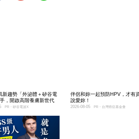
美肌新趨勢「外泌體＋矽谷電
伴侶和妳一起預防HPV，才有
聯手，開啟高階養膚新世代
說愛妳！
5
2026-08-05
PR・矽谷電波X
PR・台灣癌症基金會