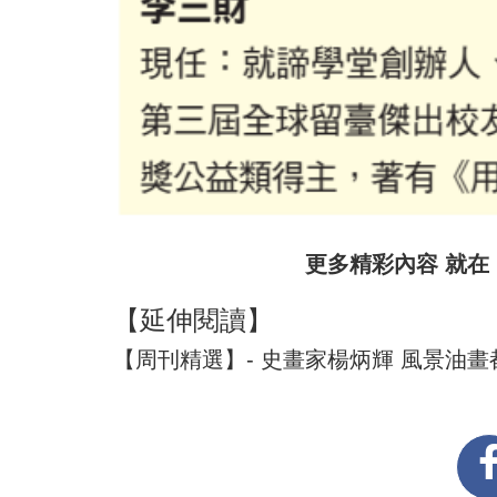
更多精彩內容 就在
【延伸閱讀】
【周刊精選】- 史畫家楊炳輝 風景油