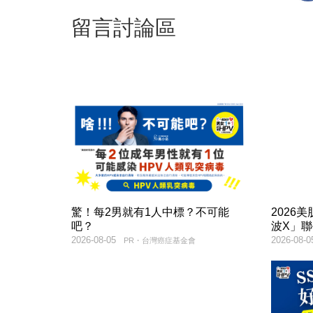
留言討論區
驚！每2男就有1人中標？不可能
2026
吧？
波X」
2026-08-05
2026-08-0
PR・台灣癌症基金會