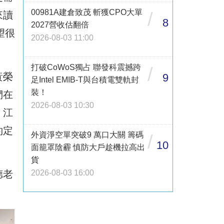
00981A建倉致茂 斬獲CPO大單
/
來讀
8
2027營收估翻倍
望很
2026-08-03 11:00
打破CoWoS獨占 聯發科震撼跨
/
黃榮
9
足Intel EMIB-T與台積電雙軌封
裝！
們在
2026-08-03 10:30
，江
約定
外資淨空單突破9 萬口大關 籌碼
/
10
面籠罩陰霾 慎防大戶趁機拉高出
貨
2026-08-03 16:00
德老