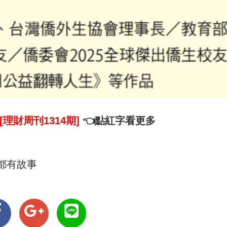
[理財周刊1314期]
👈點紅字看更多
畫都有故事