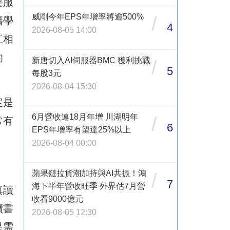
要服
威剛今年EPS年增率將逾500%
/
籍學
4
2026-08-05 14:00
互相
的
新唐切入AI伺服器BMC 獲利挑戰
/
5
每股3元
2026-08-04 15:30
定是
6月營收連18月年增 川湖明年
/
常有
6
EPS年增率有望達25%以上
2026-08-04 00:00
蘋果鏈拉貨潮加持與AI共振！鴻
/
7
海下半年營收旺季 外界估7月營
真讀
收看9000億元
讀書
2026-08-05 12:30
是需