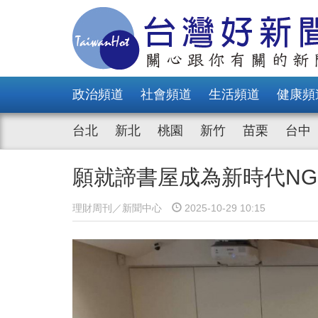
政治頻道
社會頻道
生活頻道
健康頻
台北
新北
桃園
新竹
苗栗
台中
願就諦書屋成為新時代NG
理財周刊／新聞中心
2025-10-29 10:15