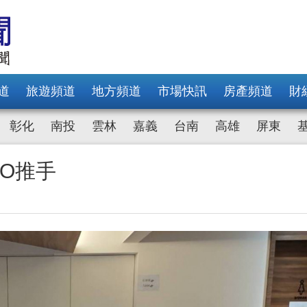
道
旅遊頻道
地方頻道
市場快訊
房產頻道
財
彰化
南投
雲林
嘉義
台南
高雄
屏東
O推手