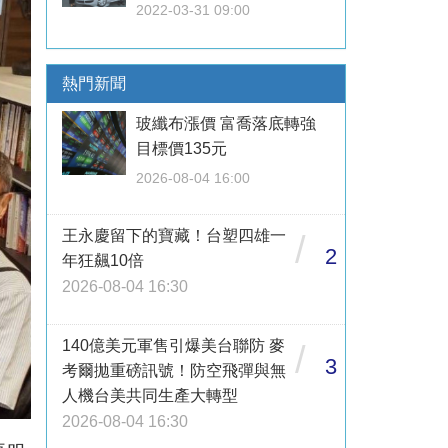
2022-03-31 09:00
熱門新聞
玻纖布漲價 富喬落底轉強
目標價135元
2026-08-04 16:00
王永慶留下的寶藏！台塑四雄一
/
2
年狂飆10倍
2026-08-04 16:30
140億美元軍售引爆美台聯防 麥
/
3
考爾拋重磅訊號！防空飛彈與無
人機台美共同生產大轉型
2026-08-04 16:30