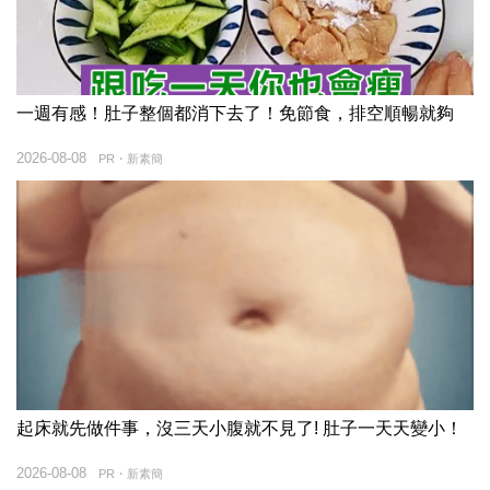
一週有感！肚子整個都消下去了！免節食，排空順暢就夠
2026-08-08
PR・新素簡
起床就先做件事，沒三天小腹就不見了! 肚子一天天變小！
2026-08-08
PR・新素簡