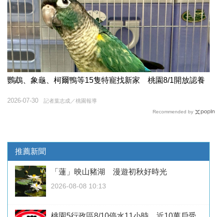
鸚鵡、象龜、柯爾鴨等15隻特寵找新家 桃園8/1開放認養
2026-07-30
記者葉志成／桃園報導
Recommended by
推薦新聞
「蓮」映山豬湖 漫遊初秋好時光
2026-08-08 10:13
桃園5行政區8/10停水11小時 近10萬戶受