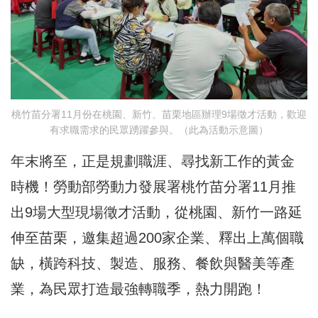
桃竹苗分署11月份在桃園、新竹、苗栗地區辦理9場徵才活動，歡迎
有求職需求的民眾踴躍參與。（此為活動示意圖）
年末將至，正是規劃職涯、尋找新工作的黃金
時機！勞動部勞動力發展署桃竹苗分署11月推
出9場大型現場徵才活動，從桃園、新竹一路延
伸至苗栗，邀集超過200家企業、釋出上萬個職
缺，橫跨科技、製造、服務、餐飲與醫美等產
業，為民眾打造最強轉職季，熱力開跑！