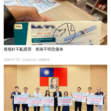
瘦瘦針不亂購買 來路不明恐傷身
2026-07-30
記者葉志成／桃園報導