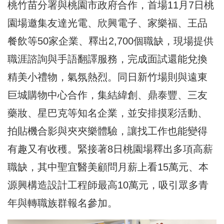
桃竹苗分署與桃園市政府合作，首場11月7日桃
園場邀集友達光電、欣興電子、家樂福、王品
餐飲等50家企業、釋出2,700個職缺，現場提供
職涯諮詢與手語翻譯服務，完成面試還能兌換
精美小禮物，氣氛熱烈。同日新竹場則與遠東
巨城購物中心合作，集結緯創、鼎泰豐、三友
藥妝、星巴克等知名企業，並安排摸彩活動、
拍貼機合影與夾夾樂體驗，讓找工作也能變得
有趣又有收穫。緊接著8日桃園場釋出多項高薪
職缺，其中聖宜醫美顧問月薪上看15萬元、本
源興構造設計工程師最高10萬元，吸引眾多青
年與轉職族群報名參加。