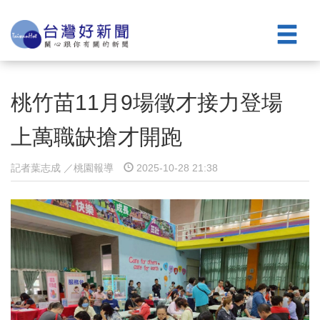
桃竹苗11月9場徵才接力登場
上萬職缺搶才開跑
記者葉志成 ／桃園報導
2025-10-28 21:38