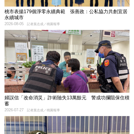
桃市表揚179個淨零永續典範 張善政：公私協力共創宜居
永續城市
2026-08-05
記者葉志成／桃園報導
婦誤信「改命消災」詐術險失13萬餘元 警成功攔阻保住積
蓄
2026-07-27
記者葉志成／桃園報導