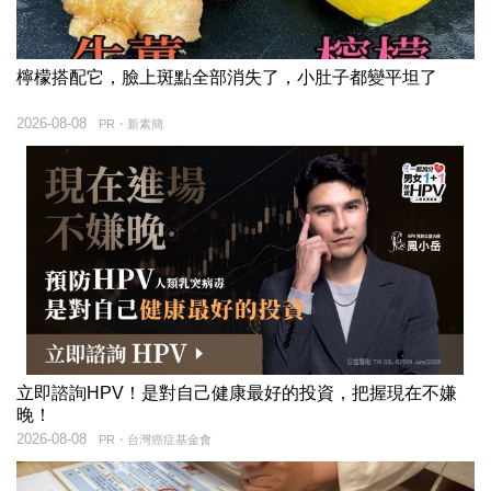
檸檬搭配它，臉上斑點全部消失了，小肚子都變平坦了
2026-08-08
PR・新素簡
立即諮詢HPV！是對自己健康最好的投資，把握現在不嫌
晚！
2026-08-08
PR・台灣癌症基金會