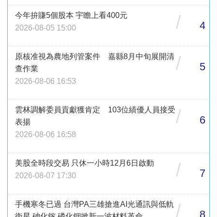
今年拚賺5個股本 宇瞻上看400元
/
4
2026-08-05 15:00
原核准視為農地列管案件 嘉縣8月中旬展開清
/
5
查作業
2026-08-06 16:53
雲林調解委員貢獻獲肯定 103位績優人員接受
/
6
表揚
2026-08-06 16:58
美股全時段交易 只休一小時12月6日啟動
/
7
2026-08-07 17:30
手機寒冬已過 台灣PA三雄搶進AI光通訊與低軌
/
8
衛星 砷化鎵 磷化銦掀新一波材料革命