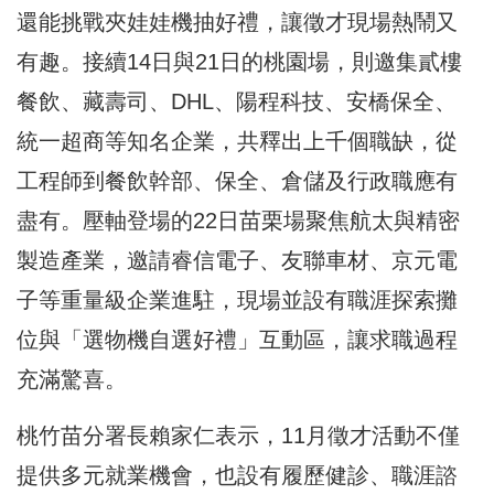
還能挑戰夾娃娃機抽好禮，讓徵才現場熱鬧又
有趣。接續14日與21日的桃園場，則邀集貳樓
餐飲、藏壽司、DHL、陽程科技、安橋保全、
統一超商等知名企業，共釋出上千個職缺，從
工程師到餐飲幹部、保全、倉儲及行政職應有
盡有。壓軸登場的22日苗栗場聚焦航太與精密
製造產業，邀請睿信電子、友聯車材、京元電
子等重量級企業進駐，現場並設有職涯探索攤
位與「選物機自選好禮」互動區，讓求職過程
充滿驚喜。
桃竹苗分署長賴家仁表示，11月徵才活動不僅
提供多元就業機會，也設有履歷健診、職涯諮